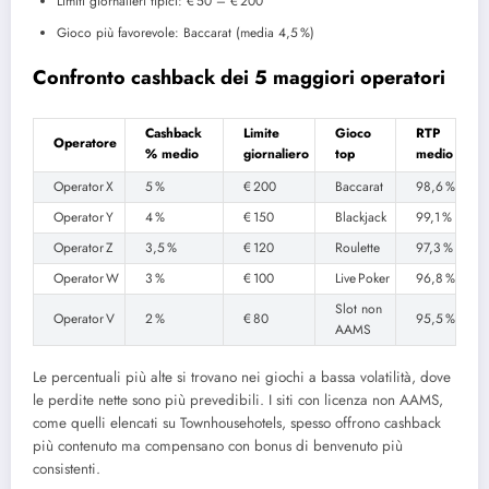
Limiti giornalieri tipici: € 50 – € 200
Gioco più favorevole: Baccarat (media 4,5 %)
Confronto cashback dei 5 maggiori operatori
Cashback
Limite
Gioco
RTP
Operatore
% medio
giornaliero
top
medio
Operator X
5 %
€ 200
Baccarat
98,6 %
Operator Y
4 %
€ 150
Blackjack
99,1 %
Operator Z
3,5 %
€ 120
Roulette
97,3 %
Operator W
3 %
€ 100
Live Poker
96,8 %
Slot non
Operator V
2 %
€ 80
95,5 %
AAMS
Le percentuali più alte si trovano nei giochi a bassa volatilità, dove
le perdite nette sono più prevedibili. I siti con licenza non AAMS,
come quelli elencati su Townhousehotels, spesso offrono cashback
più contenuto ma compensano con bonus di benvenuto più
consistenti.