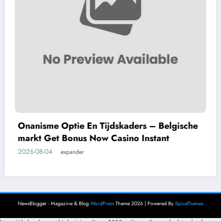
En Tijdskaders – Belgische
Stabiel Software
 Now Casino Instant
Casino Verde Koninkrijk der Nederlanden
Grab Your Bonus
2026-08-04
expander
NewsBlogger - Magazine & Blog
WordPress
Theme 2026 | Powered By
SpiceThemes