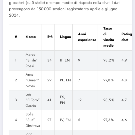
giocatori (su 5 stelle) e tempo medio di risposta nella chat. I dati
provengono da 150 000 sessioni registrate tra aprile e giugno
2024.
Tasso
Anni
di
Rating
#
Nome
Età
Lingua
esperienza
vincita
chat
medio
Marco
1
“Smile”
34
IT, EN
9
98,2 %
4,9
Rossi
Anna
2
“Queen”
29
PL, EN
7
97,8 %
4,8
Novak
Luis
ES,
3
“El Toro”
41
12
98,5 %
4,7
EN
García
Sofia
4
“Sun”
27
LV, EN
5
97,3 %
4,6
Dimitrova
John