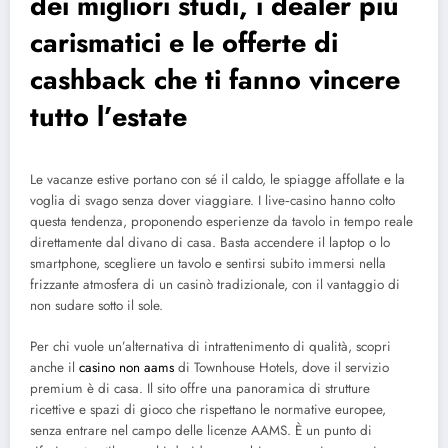
dei migliori studi, i dealer più
carismatici e le offerte di
cashback che ti fanno vincere
tutto l’estate
Le vacanze estive portano con sé il caldo, le spiagge affollate e la
voglia di svago senza dover viaggiare. I live‑casino hanno colto
questa tendenza, proponendo esperienze da tavolo in tempo reale
direttamente dal divano di casa. Basta accendere il laptop o lo
smartphone, scegliere un tavolo e sentirsi subito immersi nella
frizzante atmosfera di un casinò tradizionale, con il vantaggio di
non sudare sotto il sole.
Per chi vuole un’alternativa di intrattenimento di qualità, scopri
anche il
casino non aams
di Townhouse Hotels, dove il servizio
premium è di casa. Il sito offre una panoramica di strutture
ricettive e spazi di gioco che rispettano le normative europee,
senza entrare nel campo delle licenze AAMS. È un punto di