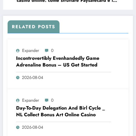
casinò online: come sfruttare Paysafecard e le
offerte bonus in totale sicurezza
RELATED POSTS
Expander
0
Incontrovertibly Evenhandedly Game
Adrenaline Bonus – US Get Started
2026-08-04
Expander
0
Day-To-Day Delegation And Birl Cycle _
NL Collect Bonus Art Online Casino
2026-08-04