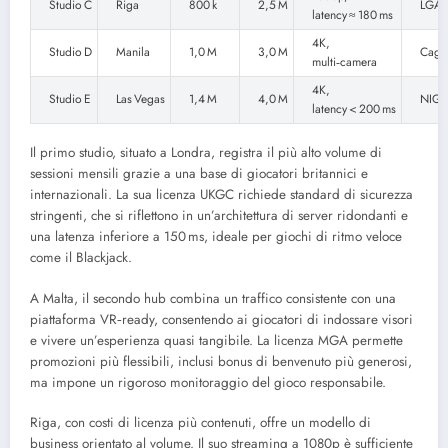
Studio C
Riga
800 k
2,5 M
LGA
latency ≈ 180 ms
4K,
Studio D
Manila
1,0 M
3,0 M
Caga
multi‑camera
4K,
Studio E
Las Vegas
1,4 M
4,0 M
NIG
latency < 200 ms
Il primo studio, situato a Londra, registra il più alto volume di
sessioni mensili grazie a una base di giocatori britannici e
internazionali. La sua licenza UKGC richiede standard di sicurezza
stringenti, che si riflettono in un’architettura di server ridondanti e
una latenza inferiore a 150 ms, ideale per giochi di ritmo veloce
come il Blackjack.
A Malta, il secondo hub combina un traffico consistente con una
piattaforma VR‑ready, consentendo ai giocatori di indossare visori
e vivere un’esperienza quasi tangibile. La licenza MGA permette
promozioni più flessibili, inclusi bonus di benvenuto più generosi,
ma impone un rigoroso monitoraggio del gioco responsabile.
Riga, con costi di licenza più contenuti, offre un modello di
business orientato al volume. Il suo streaming a 1080p è sufficiente