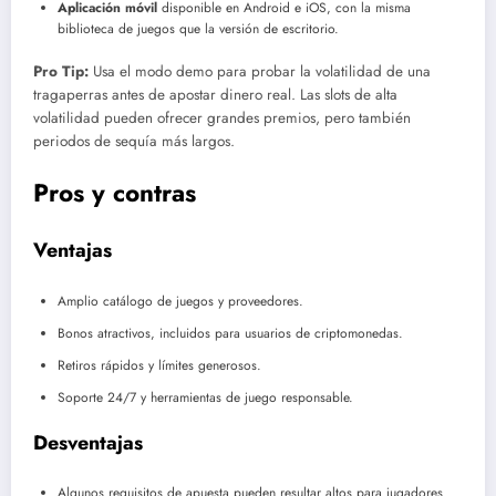
Aplicación móvil
disponible en Android e iOS, con la misma
biblioteca de juegos que la versión de escritorio.
Pro Tip:
Usa el modo demo para probar la volatilidad de una
tragaperras antes de apostar dinero real. Las slots de alta
volatilidad pueden ofrecer grandes premios, pero también
periodos de sequía más largos.
Pros y contras
Ventajas
Amplio catálogo de juegos y proveedores.
Bonos atractivos, incluidos para usuarios de criptomonedas.
Retiros rápidos y límites generosos.
Soporte 24/7 y herramientas de juego responsable.
Desventajas
Algunos requisitos de apuesta pueden resultar altos para jugadores