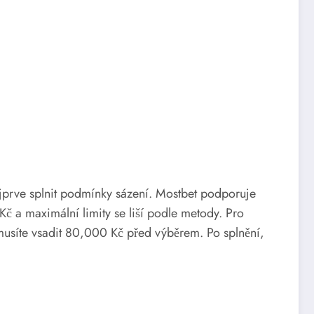
jprve splnit podmínky sázení. Mostbet podporuje
Kč a maximální limity se liší podle metody. Pro
usíte vsadit 80,000 Kč před výběrem. Po splnění,