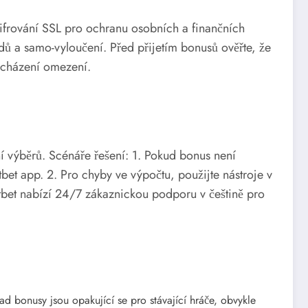
ifrování SSL pro ochranu osobních a finančních
dů a samo-vyloučení. Před přijetím bonusů ověřte, že
obcházení omezení.
 výběrů. Scénáře řešení: 1. Pokud bonus není
tbet app. 2. Pro chyby ve výpočtu, použijte nástroje v
stbet nabízí 24/7 zákaznickou podporu v češtině pro
d bonusy jsou opakující se pro stávající hráče, obvykle