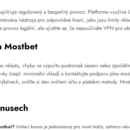
jišťuje regulovaný a bezpečný provoz. Platforma využívá š
továny nástroje pro odpovědné hraní, jako jsou limity vkla
e provoz legální, ale ujistěte se, že nepoužíváte VPN pro 
a Mostbet
po vkladu, chyby ve výpočtu podmínek sázení nebo zpoždění
davky (např. minimální vklad) a kontaktujte podporu přes mos
výběrech, ověřte si stav ověření účtu a platební metody. Mo
onusech
ostbet?
Uvítací bonus je jednorázový pro nové hráče, zatímco reloa