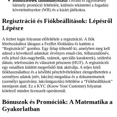
Bónusztételek tanulmányozása:
Olvasd el figyelmesen
bármely promóció feltételeit, különös tekintettel a fogadási
követelményekre (WR) és a kizárt játékokra.
Regisztráció és Fiókbeállítások: Lépésről
Lépésre
A fezbet login folyamat előfeltétele a regisztráció. A fiók
létrehozásához látogass a FezBet főoldalára és kattints a
“Regisztráció” gombra. Egy űrlap töltendő ki, amelyben meg kell
adnod a következő adatokat: érvényes email-cím, felhasználónév,
erős jelszó (kis-nagybetűk, számok, speciális karakterek), születési
dátum, telefonszám és választott pénznem (HUF). A regisztrációt
egy emailben küldött megerősítő link aktiválja. A teljes körű
fiókhasználathoz és a későbbi pénzfelvételekhez elengedhetetlen a
személyes adatok (név, lakcím) megadása és a dokumentumok
(személyi igazolvány, lakcímigazolás) feltöltése a “Fiókbeállítások”
menüpont alatt. Ez a KYC (Know Your Customer) folyamat
kötelező minden licenszelt operátornál.
Bónuszok és Promóciók: A Matematika a
Gyakorlatban