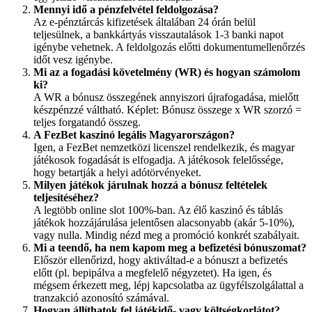
Mennyi idő a pénzfelvétel feldolgozása?
Az e-pénztárcás kifizetések általában 24 órán belül
teljesülnek, a bankkártyás visszautalások 1-3 banki napot
igénybe vehetnek. A feldolgozás előtti dokumentumellenőrzés
időt vesz igénybe.
Mi az a fogadási követelmény (WR) és hogyan számolom
ki?
A WR a bónusz összegének annyiszori újrafogadása, mielőtt
készpénzzé váltható. Képlet: Bónusz összege x WR szorzó =
teljes forgatandó összeg.
A FezBet kaszinó legális Magyarországon?
Igen, a FezBet nemzetközi licenszel rendelkezik, és magyar
játékosok fogadását is elfogadja. A játékosok felelőssége,
hogy betartják a helyi adótörvényeket.
Milyen játékok járulnak hozzá a bónusz feltételek
teljesítéséhez?
A legtöbb online slot 100%-ban. Az élő kaszinó és táblás
játékok hozzájárulása jelentősen alacsonyabb (akár 5-10%),
vagy nulla. Mindig nézd meg a promóció konkrét szabályait.
Mi a teendő, ha nem kapom meg a befizetési bónuszomat?
Először ellenőrizd, hogy aktiváltad-e a bónuszt a befizetés
előtt (pl. bepipálva a megfelelő négyzetet). Ha igen, és
mégsem érkezett meg, lépj kapcsolatba az ügyfélszolgálattal a
tranzakció azonosító számával.
Hogyan állíthatok fel játékidő- vagy költségkorlátot?