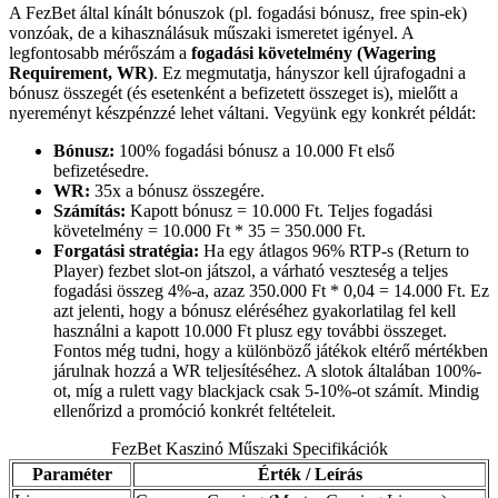
A FezBet által kínált bónuszok (pl. fogadási bónusz, free spin-ek)
vonzóak, de a kihasználásuk műszaki ismeretet igényel. A
legfontosabb mérőszám a
fogadási követelmény (Wagering
Requirement, WR)
. Ez megmutatja, hányszor kell újrafogadni a
bónusz összegét (és esetenként a befizetett összeget is), mielőtt a
nyereményt készpénzzé lehet váltani. Vegyünk egy konkrét példát:
Bónusz:
100% fogadási bónusz a 10.000 Ft első
befizetésedre.
WR:
35x a bónusz összegére.
Számítás:
Kapott bónusz = 10.000 Ft. Teljes fogadási
követelmény = 10.000 Ft * 35 = 350.000 Ft.
Forgatási stratégia:
Ha egy átlagos 96% RTP-s (Return to
Player) fezbet slot-on játszol, a várható veszteség a teljes
fogadási összeg 4%-a, azaz 350.000 Ft * 0,04 = 14.000 Ft. Ez
azt jelenti, hogy a bónusz eléréséhez gyakorlatilag fel kell
használni a kapott 10.000 Ft plusz egy további összeget.
Fontos még tudni, hogy a különböző játékok eltérő mértékben
járulnak hozzá a WR teljesítéséhez. A slotok általában 100%-
ot, míg a rulett vagy blackjack csak 5-10%-ot számít. Mindig
ellenőrizd a promóció konkrét feltételeit.
FezBet Kaszinó Műszaki Specifikációk
Paraméter
Érték / Leírás