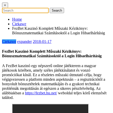
×
Home
Ciekawe
FezBet Kaszinó Komplett Műszaki Kézikönyv:
Bónuszmatematikai Számításoktól a Login Hibaelhárításig
Ciekawe
expander
2018-01-17
FezBet Kaszinó Komplett Műszaki Kézikönyv:
Bónuszmatematikai Számításoktól a Login Hibaelhárításig
A FezBet kaszinó egy népszerű online játékterem a magyar
játékosok körében, amely széles játékkínálatot és vonzó
promóciókat kínál. Ez a részletes műszaki útmutató célja, hogy
végigvezessen a platform minden aspektusán – a regisztrációtól a
bonyolult bónusztételek matematikáján és a gyakori technikai
problémák megoldásán át egészen a sikeres pénzfelvételig. Az
alábbiakban a
https://fezbet.hu.net/
weboldal teljes körű elemzését
találod.