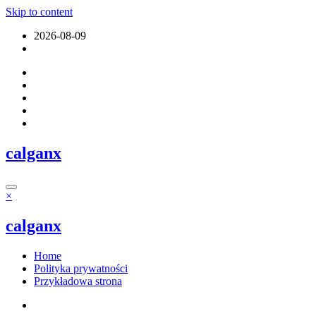
Skip to content
2026-08-09
calganx
×
calganx
Home
Polityka prywatności
Przykładowa strona