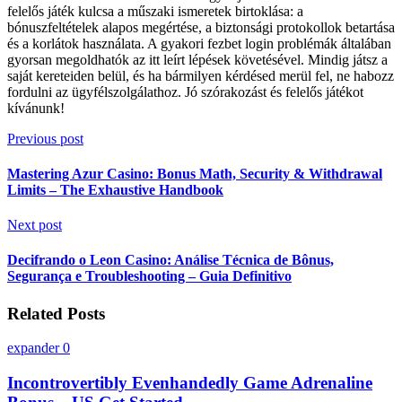
felelős játék kulcsa a műszaki ismeretek birtoklása: a
bónuszfeltételek alapos megértése, a biztonsági protokollok betartása
és a korlátok használata. A gyakori fezbet login problémák általában
gyorsan megoldhatók az itt leírt lépések követésével. Mindig játsz a
saját kereteiden belül, és ha bármilyen kérdésed merül fel, ne habozz
fordulni az ügyfélszolgálathoz. Jó szórakozást és felelős játékot
kívánunk!
Previous post
Mastering Azur Casino: Bonus Math, Security & Withdrawal
Limits – The Exhaustive Handbook
Next post
Decifrando o Leon Casino: Análise Técnica de Bônus,
Segurança e Troubleshooting – Guia Definitivo
Related Posts
expander
0
Incontrovertibly Evenhandedly Game Adrenaline