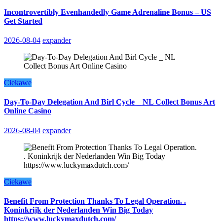
Incontrovertibly Evenhandedly Game Adrenaline Bonus – US
Get Started
2026-08-04
expander
Ciekawe
Day-To-Day Delegation And Birl Cycle _ NL Collect Bonus Art
Online Casino
2026-08-04
expander
Ciekawe
Benefit From Protection Thanks To Legal Operation. .
Koninkrijk der Nederlanden Win Big Today
https://www.luckymaxdutch.com/