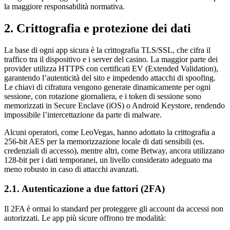
la maggiore responsabilità normativa.
2. Crittografia e protezione dei dati
La base di ogni app sicura è la crittografia TLS/SSL, che cifra il
traffico tra il dispositivo e i server del casino. La maggior parte dei
provider utilizza HTTPS con certificati EV (Extended Validation),
garantendo l’autenticità del sito e impedendo attacchi di spoofing.
Le chiavi di cifratura vengono generate dinamicamente per ogni
sessione, con rotazione giornaliera, e i token di sessione sono
memorizzati in Secure Enclave (iOS) o Android Keystore, rendendo
impossibile l’intercettazione da parte di malware.
Alcuni operatori, come LeoVegas, hanno adottato la crittografia a
256‑bit AES per la memorizzazione locale di dati sensibili (es.
credenziali di accesso), mentre altri, come Betway, ancora utilizzano
128‑bit per i dati temporanei, un livello considerato adeguato ma
meno robusto in caso di attacchi avanzati.
2.1. Autenticazione a due fattori (2FA)
Il 2FA è ormai lo standard per proteggere gli account da accessi non
autorizzati. Le app più sicure offrono tre modalità: