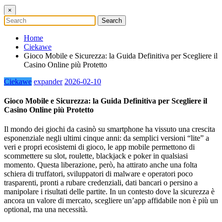
×
Home
Ciekawe
Gioco Mobile e Sicurezza: la Guida Definitiva per Scegliere il
Casino Online più Protetto
Ciekawe
expander
2026-02-10
Gioco Mobile e Sicurezza: la Guida Definitiva per Scegliere il
Casino Online più Protetto
Il mondo dei giochi da casinò su smartphone ha vissuto una crescita
esponenziale negli ultimi cinque anni: da semplici versioni “lite” a
veri e propri ecosistemi di gioco, le app mobile permettono di
scommettere su slot, roulette, blackjack e poker in qualsiasi
momento. Questa liberazione, però, ha attirato anche una folta
schiera di truffatori, sviluppatori di malware e operatori poco
trasparenti, pronti a rubare credenziali, dati bancari o persino a
manipolare i risultati delle partite. In un contesto dove la sicurezza è
ancora un valore di mercato, scegliere un’app affidabile non è più un
optional, ma una necessità.