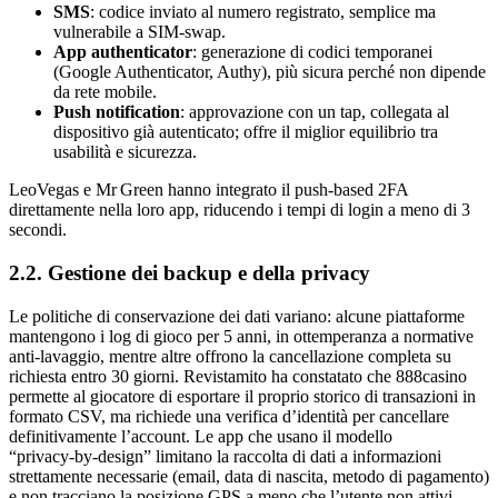
SMS
: codice inviato al numero registrato, semplice ma
vulnerabile a SIM‑swap.
App authenticator
: generazione di codici temporanei
(Google Authenticator, Authy), più sicura perché non dipende
da rete mobile.
Push notification
: approvazione con un tap, collegata al
dispositivo già autenticato; offre il miglior equilibrio tra
usabilità e sicurezza.
LeoVegas e Mr Green hanno integrato il push‑based 2FA
direttamente nella loro app, riducendo i tempi di login a meno di 3
secondi.
2.2. Gestione dei backup e della privacy
Le politiche di conservazione dei dati variano: alcune piattaforme
mantengono i log di gioco per 5 anni, in ottemperanza a normative
anti‑lavaggio, mentre altre offrono la cancellazione completa su
richiesta entro 30 giorni. Revistamito ha constatato che 888casino
permette al giocatore di esportare il proprio storico di transazioni in
formato CSV, ma richiede una verifica d’identità per cancellare
definitivamente l’account. Le app che usano il modello
“privacy‑by‑design” limitano la raccolta di dati a informazioni
strettamente necessarie (email, data di nascita, metodo di pagamento)
e non tracciano la posizione GPS a meno che l’utente non attivi