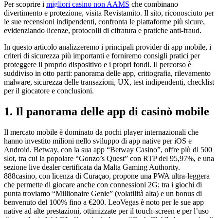
Per scoprire i
migliori casino non AAMS
che combinano
divertimento e protezione, visita Revistamito. Il sito, riconosciuto per
le sue recensioni indipendenti, confronta le piattaforme più sicure,
evidenziando licenze, protocolli di cifratura e pratiche anti‑fraud.
In questo articolo analizzeremo i principali provider di app mobile, i
criteri di sicurezza più importanti e forniremo consigli pratici per
proteggere il proprio dispositivo e i propri fondi. Il percorso è
suddiviso in otto parti: panorama delle app, crittografia, rilevamento
malware, sicurezza delle transazioni, UX, test indipendenti, checklist
per il giocatore e conclusioni.
1. Il panorama delle app di casinò mobile
Il mercato mobile è dominato da pochi player internazionali che
hanno investito milioni nello sviluppo di app native per iOS e
Android. Betway, con la sua app “Betway Casino”, offre più di 500
slot, tra cui la popolare “Gonzo’s Quest” con RTP del 95,97%, e una
sezione live dealer certificata da Malta Gaming Authority.
888casino, con licenza di Curaçao, propone una PWA ultra‑leggera
che permette di giocare anche con connessioni 2G; tra i giochi di
punta troviamo “Millionaire Genie” (volatilità alta) e un bonus di
benvenuto del 100% fino a €200. LeoVegas è noto per le sue app
native ad alte prestazioni, ottimizzate per il touch‑screen e per l’uso