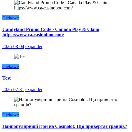
Ciekawe
Candyland Promo Code · Canada Play & Claim
https://www.ca-casinoboo.com/
2026-08-04
expander
Ciekawe
Test
2026-07-31
expander
Ciekawe
Найпопулярніші ігри на Cosmolot: Що привертає гравців?