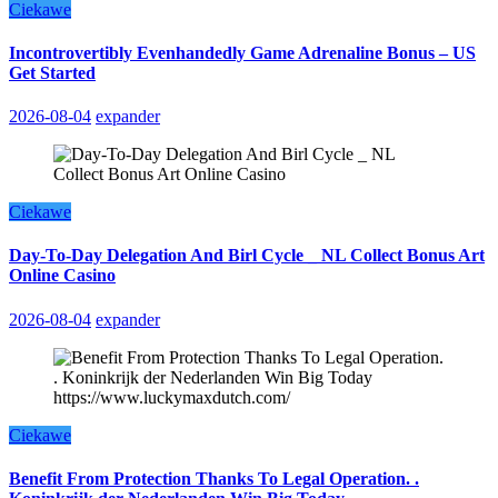
Ciekawe
Incontrovertibly Evenhandedly Game Adrenaline Bonus – US
Get Started
2026-08-04
expander
Ciekawe
Day-To-Day Delegation And Birl Cycle _ NL Collect Bonus Art
Online Casino
2026-08-04
expander
Ciekawe
Benefit From Protection Thanks To Legal Operation. .