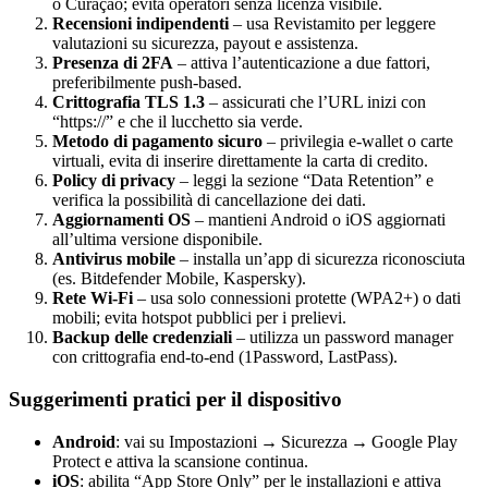
o Curaçao; evita operatori senza licenza visibile.
Recensioni indipendenti
– usa Revistamito per leggere
valutazioni su sicurezza, payout e assistenza.
Presenza di 2FA
– attiva l’autenticazione a due fattori,
preferibilmente push‑based.
Crittografia TLS 1.3
– assicurati che l’URL inizi con
“https://” e che il lucchetto sia verde.
Metodo di pagamento sicuro
– privilegia e‑wallet o carte
virtuali, evita di inserire direttamente la carta di credito.
Policy di privacy
– leggi la sezione “Data Retention” e
verifica la possibilità di cancellazione dei dati.
Aggiornamenti OS
– mantieni Android o iOS aggiornati
all’ultima versione disponibile.
Antivirus mobile
– installa un’app di sicurezza riconosciuta
(es. Bitdefender Mobile, Kaspersky).
Rete Wi‑Fi
– usa solo connessioni protette (WPA2+) o dati
mobili; evita hotspot pubblici per i prelievi.
Backup delle credenziali
– utilizza un password manager
con crittografia end‑to‑end (1Password, LastPass).
Suggerimenti pratici per il dispositivo
Android
: vai su Impostazioni → Sicurezza → Google Play
Protect e attiva la scansione continua.
iOS
: abilita “App Store Only” per le installazioni e attiva