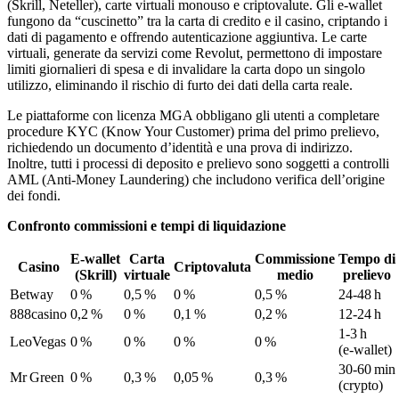
(Skrill, Neteller), carte virtuali monouso e criptovalute. Gli e‑wallet
fungono da “cuscinetto” tra la carta di credito e il casino, criptando i
dati di pagamento e offrendo autenticazione aggiuntiva. Le carte
virtuali, generate da servizi come Revolut, permettono di impostare
limiti giornalieri di spesa e di invalidare la carta dopo un singolo
utilizzo, eliminando il rischio di furto dei dati della carta reale.
Le piattaforme con licenza MGA obbligano gli utenti a completare
procedure KYC (Know Your Customer) prima del primo prelievo,
richiedendo un documento d’identità e una prova di indirizzo.
Inoltre, tutti i processi di deposito e prelievo sono soggetti a controlli
AML (Anti‑Money Laundering) che includono verifica dell’origine
dei fondi.
Confronto commissioni e tempi di liquidazione
E‑wallet
Carta
Commissione
Tempo di
Casino
Criptovaluta
(Skrill)
virtuale
medio
prelievo
Betway
0 %
0,5 %
0 %
0,5 %
24‑48 h
888casino
0,2 %
0 %
0,1 %
0,2 %
12‑24 h
1‑3 h
LeoVegas
0 %
0 %
0 %
0 %
(e‑wallet)
30‑60 min
Mr Green
0 %
0,3 %
0,05 %
0,3 %
(crypto)