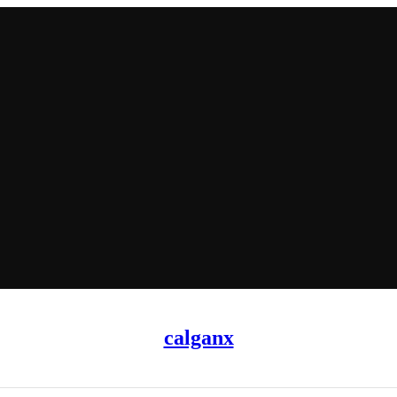
calganx