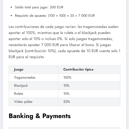
Saldo total para jugar: 200 EUR
Requisito de apuesta: (100 + 100) × 35 = 7 000 EUR
Las contribuciones de cada juego varían: las tragamonedas suelen
aportar el 100%, mientras que la ruleta o el blackjack pueden
aportar solo el 10% o incluso 0%. Si solo juegas tragamonedas,
necesitarás apostar 7 000 EUR para liberar el bono. Si juegas
blackjack (contribución 10%), cada apuesta de 10 EUR cuenta solo 1
EUR para el requisito.
Juego
Contribución típica
Tragamonedas
100%
Blackjack
10%
Ruleta
10%
Video póker
20%
Banking & Payments