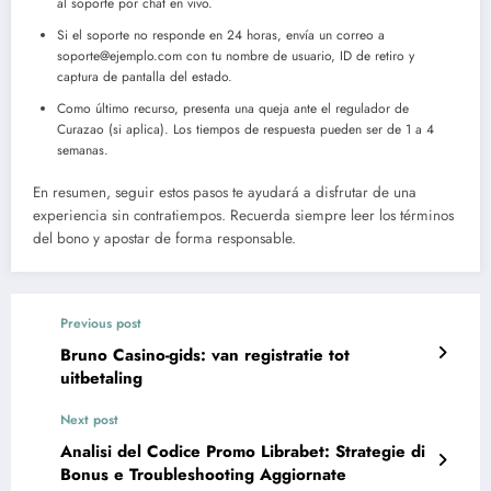
al soporte por chat en vivo.
Si el soporte no responde en 24 horas, envía un correo a
soporte@ejemplo.com con tu nombre de usuario, ID de retiro y
captura de pantalla del estado.
Como último recurso, presenta una queja ante el regulador de
Curazao (si aplica). Los tiempos de respuesta pueden ser de 1 a 4
semanas.
En resumen, seguir estos pasos te ayudará a disfrutar de una
experiencia sin contratiempos. Recuerda siempre leer los términos
del bono y apostar de forma responsable.
Previous post
Bruno Casino-gids: van registratie tot
uitbetaling
Next post
Analisi del Codice Promo Librabet: Strategie di
Bonus e Troubleshooting Aggiornate