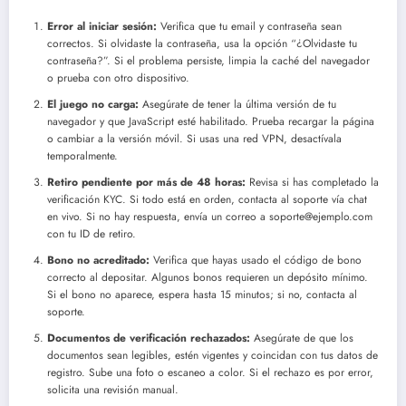
Error al iniciar sesión:
Verifica que tu email y contraseña sean
correctos. Si olvidaste la contraseña, usa la opción “¿Olvidaste tu
contraseña?”. Si el problema persiste, limpia la caché del navegador
o prueba con otro dispositivo.
El juego no carga:
Asegúrate de tener la última versión de tu
navegador y que JavaScript esté habilitado. Prueba recargar la página
o cambiar a la versión móvil. Si usas una red VPN, desactívala
temporalmente.
Retiro pendiente por más de 48 horas:
Revisa si has completado la
verificación KYC. Si todo está en orden, contacta al soporte vía chat
en vivo. Si no hay respuesta, envía un correo a soporte@ejemplo.com
con tu ID de retiro.
Bono no acreditado:
Verifica que hayas usado el código de bono
correcto al depositar. Algunos bonos requieren un depósito mínimo.
Si el bono no aparece, espera hasta 15 minutos; si no, contacta al
soporte.
Documentos de verificación rechazados:
Asegúrate de que los
documentos sean legibles, estén vigentes y coincidan con tus datos de
registro. Sube una foto o escaneo a color. Si el rechazo es por error,
solicita una revisión manual.