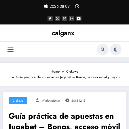
Skip
2026-08-09
to
content
calganx
Home
Ciekawe
Guía práctica de apuestas en Jugabet – Bonos, acceso móvil y pagos
Ciekawe
Wydawnictwo
2015-12-15
Guía práctica de apuestas en
Jugabet – Bonos, acceso móvil