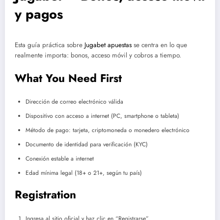
y pagos
Esta guía práctica sobre
Jugabet apuestas
se centra en lo que
realmente importa: bonos, acceso móvil y cobros a tiempo.
What You Need First
Dirección de correo electrónico válida
Dispositivo con acceso a internet (PC, smartphone o tableta)
Método de pago: tarjeta, criptomoneda o monedero electrónico
Documento de identidad para verificación (KYC)
Conexión estable a internet
Edad mínima legal (18+ o 21+, según tu país)
Registration
Ingresa al sitio oficial y haz clic en “Registrarse”.