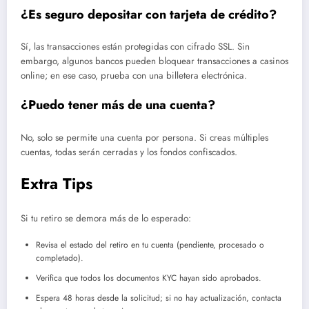
¿Es seguro depositar con tarjeta de crédito?
Sí, las transacciones están protegidas con cifrado SSL. Sin
embargo, algunos bancos pueden bloquear transacciones a casinos
online; en ese caso, prueba con una billetera electrónica.
¿Puedo tener más de una cuenta?
No, solo se permite una cuenta por persona. Si creas múltiples
cuentas, todas serán cerradas y los fondos confiscados.
Extra Tips
Si tu retiro se demora más de lo esperado:
Revisa el estado del retiro en tu cuenta (pendiente, procesado o
completado).
Verifica que todos los documentos KYC hayan sido aprobados.
Espera 48 horas desde la solicitud; si no hay actualización, contacta