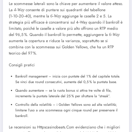
Le scommesse laterali sono la chiave per aumentare il valore atteso.
La
consente di puntare sui quadranti del tabellone
4‑Way
(1‑10‑20‑40), mentre la
aggiunge le caselle 2 e 5. La
6‑Way
strategia più efficace è concentrarsi sul 4‑Way quando il bankroll è
limitato, poiché le caselle a valore più alto offrono un RTP medio
del 96,5 %. Quando il bankroll lo permette, aggiungere la
6‑Way
aumenta la copertura e riduce la varianza, soprattutto se si
combina con la scommessa sui Golden Yellows, che ha un RTP
teorico del 97 %.
Consigli pratici
Bankroll management – inizia con puntate del 1 % del capitale totale.
Se vinci due round consecutivi, aumenta del 0,5 % la puntata base.
Quando aumentare – se la ruota bonus si attiva tre volte di fila,
incrementa la puntata laterale del 25 % per sfruttare la “streak”.
Controllo della volatilità – i Golden Yellows sono ad alta volatilità;
limitane l’uso a una scommessa ogni cinque round per preservare il
bankroll.
Le recensioni su Httpscasinobeats.Com evidenziano che i migliori