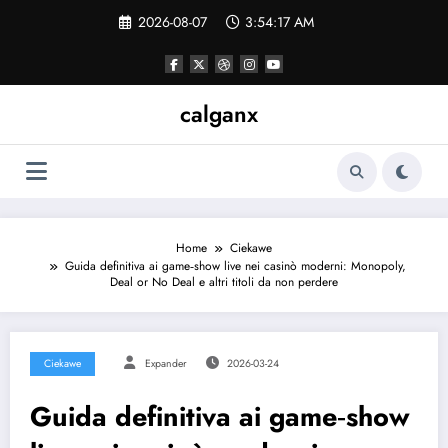
Skip
2026-08-07
3:54:18 AM
to
content
calganx
Home
Ciekawe
Guida definitiva ai game‑show live nei casinò moderni: Monopoly,
Deal or No Deal e altri titoli da non perdere
Ciekawe
Expander
2026-03-24
Guida definitiva ai game‑show