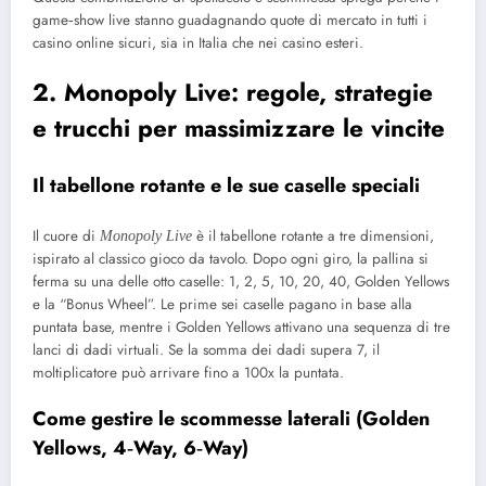
game‑show live stanno guadagnando quote di mercato in tutti i
casino online sicuri, sia in Italia che nei casino esteri.
2. Monopoly Live: regole, strategie
e trucchi per massimizzare le vincite
Il tabellone rotante e le sue caselle speciali
Il cuore di
è il tabellone rotante a tre dimensioni,
Monopoly Live
ispirato al classico gioco da tavolo. Dopo ogni giro, la pallina si
ferma su una delle otto caselle: 1, 2, 5, 10, 20, 40, Golden Yellows
e la “Bonus Wheel”. Le prime sei caselle pagano in base alla
puntata base, mentre i Golden Yellows attivano una sequenza di tre
lanci di dadi virtuali. Se la somma dei dadi supera 7, il
moltiplicatore può arrivare fino a 100x la puntata.
Come gestire le scommesse laterali (Golden
Yellows, 4‑Way, 6‑Way)