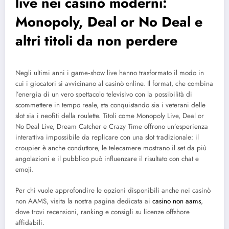
live nei casinò moderni:
Monopoly, Deal or No Deal e
altri titoli da non perdere
Negli ultimi anni i game‑show live hanno trasformato il modo in
cui i giocatori si avvicinano al casinò online. Il format, che combina
l’energia di un vero spettacolo televisivo con la possibilità di
scommettere in tempo reale, sta conquistando sia i veterani delle
slot sia i neofiti della roulette. Titoli come Monopoly Live, Deal or
No Deal Live, Dream Catcher e Crazy Time offrono un’esperienza
interattiva impossibile da replicare con una slot tradizionale: il
croupier è anche conduttore, le telecamere mostrano il set da più
angolazioni e il pubblico può influenzare il risultato con chat e
emoji.
Per chi vuole approfondire le opzioni disponibili anche nei casinò
non AAMS, visita la nostra pagina dedicata ai
casino non aams
,
dove trovi recensioni, ranking e consigli su licenze offshore
affidabili.