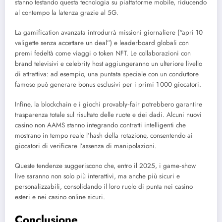
stanno testando questa tecnologia su piattaforme mobile, riducendo
al contempo la latenza grazie al 5G.
La gamification avanzata introdurrà missioni giornaliere (“apri 10
valigette senza accettare un deal”) e leaderboard globali con
premi fedeltà come viaggi o token NFT. Le collaborazioni con
brand televisivi e celebrity host aggiungeranno un ulteriore livello
di attrattiva: ad esempio, una puntata speciale con un conduttore
famoso può generare bonus esclusivi per i primi 1 000 giocatori.
Infine, la blockchain e i giochi provably‑fair potrebbero garantire
trasparenza totale sul risultato delle ruote e dei dadi. Alcuni nuovi
casino non AAMS stanno integrando contratti intelligenti che
mostrano in tempo reale l’hash della rotazione, consentendo ai
giocatori di verificare l’assenza di manipolazioni.
Queste tendenze suggeriscono che, entro il 2025, i game‑show
live saranno non solo più interattivi, ma anche più sicuri e
personalizzabili, consolidando il loro ruolo di punta nei casino
esteri e nei casino online sicuri.
Conclusione