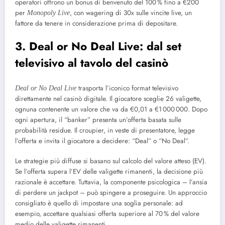
operatori offrono un bonus di benvenuto del 100 % fino a €200
per
, con wagering di 30x sulle vincite live, un
Monopoly Live
fattore da tenere in considerazione prima di depositare.
3. Deal or No Deal Live: dal set
televisivo al tavolo del casinò
trasporta l’iconico format televisivo
Deal or No Deal Live
direttamente nel casinò digitale. Il giocatore sceglie 26 valigette,
ognuna contenente un valore che va da €0,01 a €1 000 000. Dopo
ogni apertura, il “banker” presenta un’offerta basata sulle
probabilità residue. Il croupier, in veste di presentatore, legge
l’offerta e invita il giocatore a decidere: “Deal” o “No Deal”.
Le strategie più diffuse si basano sul calcolo del valore atteso (EV).
Se l’offerta supera l’EV delle valigette rimanenti, la decisione più
razionale è accettare. Tuttavia, la componente psicologica – l’ansia
di perdere un jackpot – può spingere a proseguire. Un approccio
consigliato è quello di impostare una soglia personale: ad
esempio, accettare qualsiasi offerta superiore al 70 % del valore
medio delle valigette rimanenti.