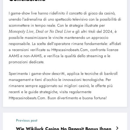
I game‑show live hanno ridefinito il concetto di gioco da casinò,
unendo l’adrenalina di uno spettacolo televisivo con la possibilità di
scommettere in tempo reale. Con le strategie illustrate per
,
e gli altri titoli del 2024, è
Monopoly Live
Deal or No Deal Live
possibile massimizzare le vincite mantenendo un approccio
responsabile. La scelta dell’operatore rimane fondamentale: affidati
a recensioni verificate su Httpscasinobeats.Com, confronta licenze
AAMS e non‑AAMS, e verifica la qualità dello streaming e le
promozioni dedicate.
Sperimenta i game‑show descritti, applica le tecniche di bankroll
management e tieni d’occhio le innovazioni tecnologiche. Per
rimanere sempre aggiornato sui migliori casinò, le offerte più
recenti e le guide strategiche, visita regolarmente
Httpscasinobeats.Com. Buon divertimento e buona fortuna!
Previous post
Wie Wikiluck Casino No Deposit Bonus Ihnen