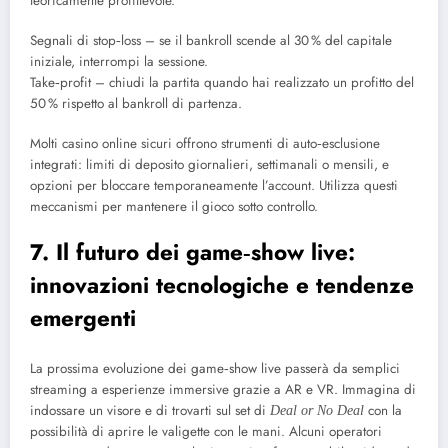
teoricamente profittevole.
Segnali di stop‑loss – se il bankroll scende al 30 % del capitale
iniziale, interrompi la sessione.
Take‑profit – chiudi la partita quando hai realizzato un profitto del
50 % rispetto al bankroll di partenza.
Molti casino online sicuri offrono strumenti di auto‑esclusione
integrati: limiti di deposito giornalieri, settimanali o mensili, e
opzioni per bloccare temporaneamente l’account. Utilizza questi
meccanismi per mantenere il gioco sotto controllo.
7. Il futuro dei game‑show live:
innovazioni tecnologiche e tendenze
emergenti
La prossima evoluzione dei game‑show live passerà da semplici
streaming a esperienze immersive grazie a AR e VR. Immagina di
indossare un visore e di trovarti sul set di
con la
Deal or No Deal
possibilità di aprire le valigette con le mani. Alcuni operatori