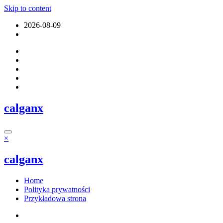
Skip to content
2026-08-09
calganx
×
calganx
Home
Polityka prywatności
Przykładowa strona