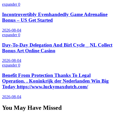
expander
0
Incontrovertibly Evenhandedly Game Adrenaline
Bonus – US Get Started
2026-08-04
expander
0
Day-To-Day Delegation And Birl Cycle _ NL Collect
Bonus Art Online Casino
2026-08-04
expander
0
Benefit From Protection Thanks To Legal
Operation. . Koninkrijk der Nederlanden Win Big
Today https://www.luckymaxdutch.com/
2026-08-04
You May Have Missed