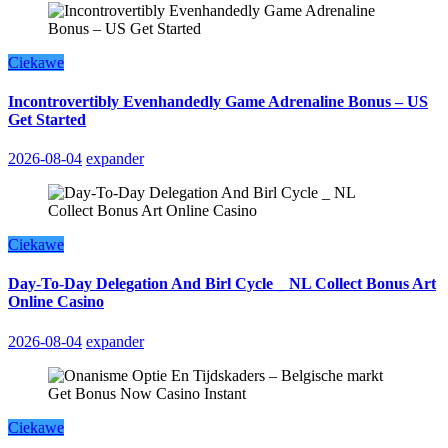
Ciekawe
Incontrovertibly Evenhandedly Game Adrenaline Bonus – US
Get Started
2026-08-04
expander
Ciekawe
Day-To-Day Delegation And Birl Cycle _ NL Collect Bonus Art
Online Casino
2026-08-04
expander
Ciekawe