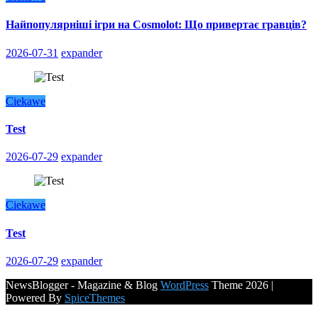
Найпопулярніші ігри на Cosmolot: Що привертає гравців?
2026-07-31
expander
Ciekawe
Test
2026-07-29
expander
Ciekawe
Test
2026-07-29
expander
NewsBlogger - Magazine & Blog
WordPress
Theme 2026 |
Powered By
SpiceThemes