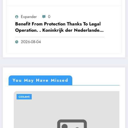
Expander
0
Benefit From Protection Thanks To Legal
Operation. . Koninkrijk der Nederlanden
Win Big Today
2026-08-04
https://www.luckymaxdutch.com/
You May Have Missed
CIEKAWE