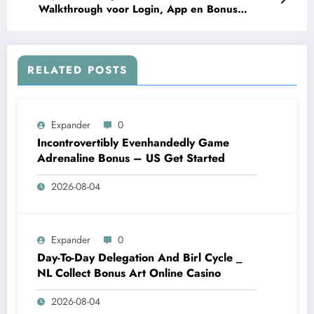
Walkthrough voor Login, App en Bonus
Wiskunde in Nederland
RELATED POSTS
Expander
0
Incontrovertibly Evenhandedly Game
Adrenaline Bonus – US Get Started
2026-08-04
Expander
0
Day-To-Day Delegation And Birl Cycle _
NL Collect Bonus Art Online Casino
2026-08-04