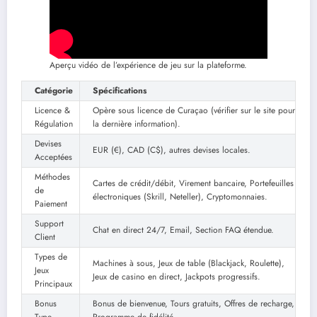
Aperçu vidéo de l’expérience de jeu sur la plateforme.
Catégorie
Spécifications
Licence &
Opère sous licence de Curaçao (vérifier sur le site pour
Régulation
la dernière information).
Devises
EUR (€), CAD (C$), autres devises locales.
Acceptées
Méthodes
Cartes de crédit/débit, Virement bancaire, Portefeuilles
de
électroniques (Skrill, Neteller), Cryptomonnaies.
Paiement
Support
Chat en direct 24/7, Email, Section FAQ étendue.
Client
Types de
Machines à sous, Jeux de table (Blackjack, Roulette),
Jeux
Jeux de casino en direct, Jackpots progressifs.
Principaux
Bonus
Bonus de bienvenue, Tours gratuits, Offres de recharge,
Type
Programme de fidélité.