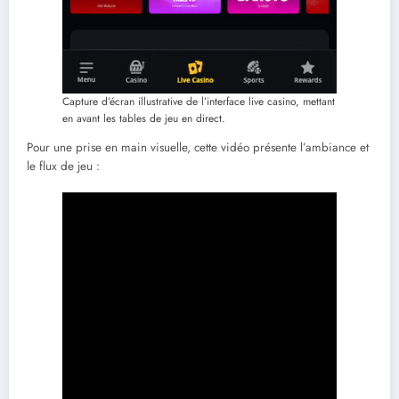
Capture d’écran illustrative de l’interface live casino, mettant
en avant les tables de jeu en direct.
Pour une prise en main visuelle, cette vidéo présente l’ambiance et
le flux de jeu :