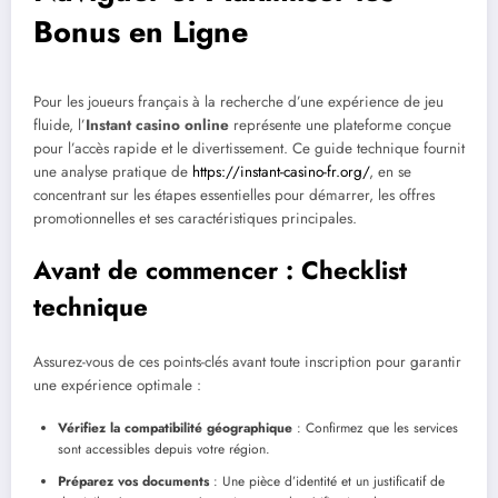
Bonus en Ligne
Pour les joueurs français à la recherche d’une expérience de jeu
fluide, l’
Instant casino online
représente une plateforme conçue
pour l’accès rapide et le divertissement. Ce guide technique fournit
une analyse pratique de
https://instant-casino-fr.org/
, en se
concentrant sur les étapes essentielles pour démarrer, les offres
promotionnelles et ses caractéristiques principales.
Avant de commencer : Checklist
technique
Assurez-vous de ces points-clés avant toute inscription pour garantir
une expérience optimale :
Vérifiez la compatibilité géographique
: Confirmez que les services
sont accessibles depuis votre région.
Préparez vos documents
: Une pièce d’identité et un justificatif de