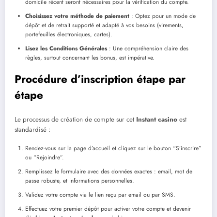
domicile récent seront nécessaires pour la vérification du compte.
Choisissez votre méthode de paiement
: Optez pour un mode de
dépôt et de retrait supporté et adapté à vos besoins (virements,
portefeuilles électroniques, cartes).
Lisez les Conditions Générales
: Une compréhension claire des
règles, surtout concernant les bonus, est impérative.
Procédure d’inscription étape par
étape
Le processus de création de compte sur cet
Instant casino
est
standardisé :
Rendez-vous sur la page d’accueil et cliquez sur le bouton “S’inscrire”
ou “Rejoindre”.
Remplissez le formulaire avec des données exactes : email, mot de
passe robuste, et informations personnelles.
Validez votre compte via le lien reçu par email ou par SMS.
Effectuez votre premier dépôt pour activer votre compte et devenir