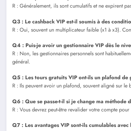
R : Généralement, ils sont cumulatifs et ne expirent pas
Q3 : Le cashback VIP est-il soumis à des conditi
R : Oui, souvent un multiplicateur faible (x1 à x3). Con
Q4 : Puis-je avoir un gestionnaire VIP dès le nive
R : Non, les gestionnaires personnels sont habituelleme
général.
Q5 : Les tours gratuits VIP ont-ils un plafond de 
R : Ils peuvent avoir un plafond, souvent aligné sur l
Q6 : Que se passe-t-il si je change ma méthode 
R : Vous devrez peut-être revalider votre compte pour 
Q7 : Les avantages VIP sont-ils cumulables avec