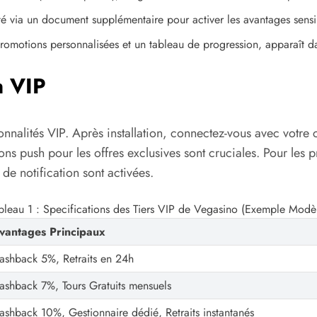
é via un document supplémentaire pour activer les avantages sensibl
promotions personnalisées et un tableau de progression, apparaît d
n VIP
onnalités VIP. Après installation, connectez-vous avec votre 
ons push pour les offres exclusives sont cruciales. Pour les
 de notification sont activées.
bleau 1 : Specifications des Tiers VIP de Vegasino (Exemple Modè
vantages Principaux
ashback 5%, Retraits en 24h
ashback 7%, Tours Gratuits mensuels
ashback 10%, Gestionnaire dédié, Retraits instantanés