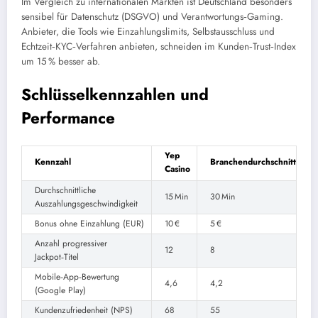
Im Vergleich zu internationalen Märkten ist Deutschland besonders
sensibel für Datenschutz (DSGVO) und Verantwortungs‑Gaming.
Anbieter, die Tools wie Einzahlungslimits, Selbstausschluss und
Echtzeit‑KYC‑Verfahren anbieten, schneiden im Kunden‑Trust‑Index
um 15 % besser ab.
Schlüsselkennzahlen und
Performance
Yep
Kennzahl
Branchendurchschnitt
Casino
Durchschnittliche
15 Min
30 Min
Auszahlungsgeschwindigkeit
Bonus ohne Einzahlung (EUR)
10 €
5 €
Anzahl progressiver
12
8
Jackpot‑Titel
Mobile‑App‑Bewertung
4,6
4,2
(Google Play)
Kundenzufriedenheit (NPS)
68
55