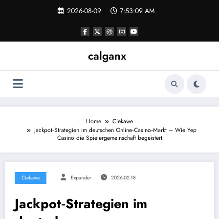
Skip
2026-08-09
7:53:09 AM
to
content
calganx
Home
Ciekawe
Jackpot‑Strategien im deutschen Online‑Casino‑Markt – Wie Yep
Casino die Spielergemeinschaft begeistert
Ciekawe
Expander
2026-02-18
Jackpot‑Strategien im