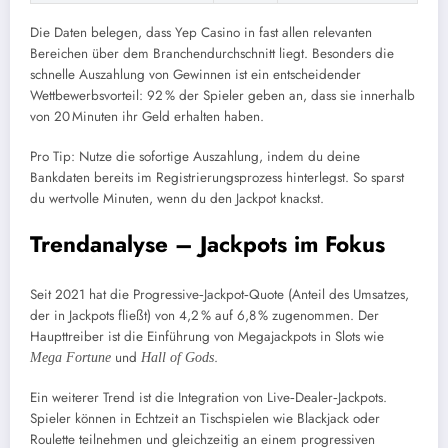
Die Daten belegen, dass Yep Casino in fast allen relevanten
Bereichen über dem Branchendurchschnitt liegt. Besonders die
schnelle Auszahlung von Gewinnen ist ein entscheidender
Wettbewerbsvorteil: 92 % der Spieler geben an, dass sie innerhalb
von 20 Minuten ihr Geld erhalten haben.
Pro Tip: Nutze die sofortige Auszahlung, indem du deine
Bankdaten bereits im Registrierungsprozess hinterlegst. So sparst
du wertvolle Minuten, wenn du den Jackpot knackst.
Trendanalyse – Jackpots im Fokus
Seit 2021 hat die Progressive‑Jackpot‑Quote (Anteil des Umsatzes,
der in Jackpots fließt) von 4,2 % auf 6,8 % zugenommen. Der
Haupttreiber ist die Einführung von Megajackpots in Slots wie
und
.
Mega Fortune
Hall of Gods
Ein weiterer Trend ist die Integration von Live‑Dealer‑Jackpots.
Spieler können in Echtzeit an Tischspielen wie Blackjack oder
Roulette teilnehmen und gleichzeitig an einem progressiven