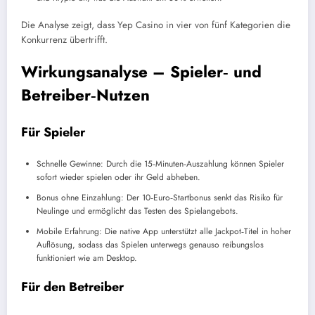
Die Analyse zeigt, dass Yep Casino in vier von fünf Kategorien die
Konkurrenz übertrifft.
Wirkungsanalyse – Spieler‑ und
Betreiber‑Nutzen
Für Spieler
Schnelle Gewinne: Durch die 15‑Minuten‑Auszahlung können Spieler
sofort wieder spielen oder ihr Geld abheben.
Bonus ohne Einzahlung: Der 10‑Euro‑Startbonus senkt das Risiko für
Neulinge und ermöglicht das Testen des Spielangebots.
Mobile Erfahrung: Die native App unterstützt alle Jackpot‑Titel in hoher
Auflösung, sodass das Spielen unterwegs genauso reibungslos
funktioniert wie am Desktop.
Für den Betreiber