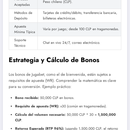
Peso chileno (CLP).
Aceptadas
Métodos de
Tarjetas de crédito/débito, transferencia bancaria,
Depósito
billeteras electrónicas.
Apuesta
Varía por juego; desde 100 CLP en tragamonedas.
Mínima Típica
Soporte
Chat en vivo 24/7, correo electrónico.
Técnico
Estrategia y Cálculo de Bonos
Los bonos de Jugabet, como el de bienvenida, están sujetos a
requisitos de apuesta (WR). Comprender la matemática es clave
para su conversión. Ejemplo práctico:
Bono recibido:
50,000 CLP en bonos.
Requisito de apuesta (WR):
x30 (común en tragamonedas).
Cálculo del volumen necesario:
50,000 CLP * 30 =
1,500,000
CLP
.
Retorno Esperado (RTP 96%):
Jugando 1,500,000 CLP, el retorno