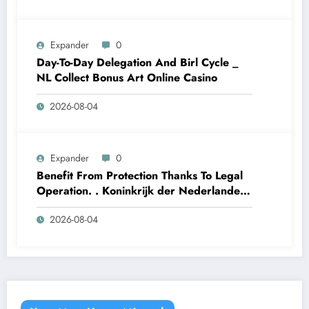
Expander
0
Day-To-Day Delegation And Birl Cycle _
NL Collect Bonus Art Online Casino
2026-08-04
Expander
0
Benefit From Protection Thanks To Legal
Operation. . Koninkrijk der Nederlanden
Win Big Today
2026-08-04
https://www.luckymaxdutch.com/