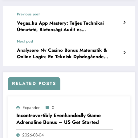
Previous post
Vegas.hu App Mastery: Teljes Technikai
Útmutató, Biztonsági Audit és
Bónuszmatematika
Next post
Analysere Nv Casino Bonus Matematik &
Online Login: En Teknisk Dybdegående
Vejledning
RELATED POSTS
Expander
0
Incontrovertibly Evenhandedly Game
Adrenaline Bonus – US Get Started
2026-08-04