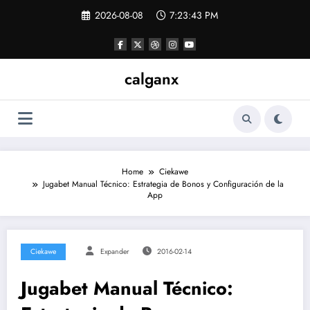
Skip
2026-08-08
7:23:43 PM
to
content
calganx
Home
Ciekawe
Jugabet Manual Técnico: Estrategia de Bonos y Configuración de la
App
Ciekawe
Expander
2016-02-14
Jugabet Manual Técnico: