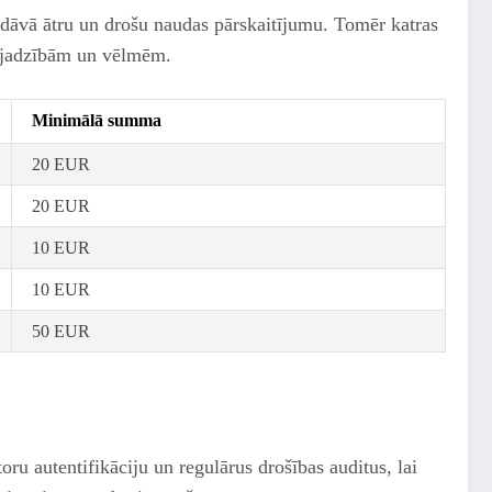
iedāvā ātru un drošu naudas pārskaitījumu. Tomēr katras
vajadzībām un vēlmēm.
Minimālā summa
20 EUR
20 EUR
10 EUR
10 EUR
50 EUR
ru autentifikāciju un regulārus drošības auditus, lai