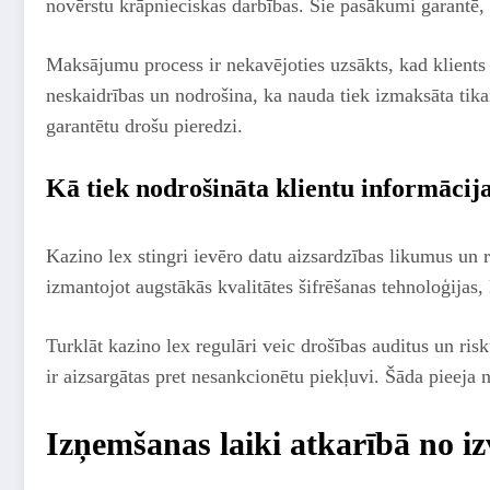
novērstu krāpnieciskas darbības. Šie pasākumi garantē, k
Maksājumu process ir nekavējoties uzsākts, kad klients 
neskaidrības un nodrošina, ka nauda tiek izmaksāta tikai
garantētu drošu pieredzi.
Kā tiek nodrošināta klientu informācij
Kazino lex stingri ievēro datu aizsardzības likumus un r
izmantojot augstākās kvalitātes šifrēšanas tehnoloģijas, 
Turklāt kazino lex regulāri veic drošības auditus un risk
ir aizsargātas pret nesankcionētu piekļuvi. Šāda pieeja n
Izņemšanas laiki atkarībā no 