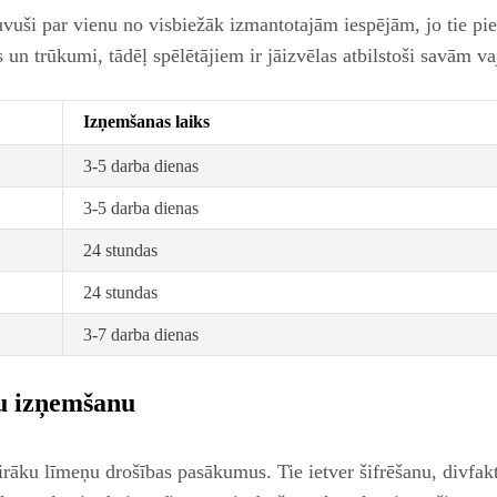
uvuši par vienu no visbiežāk izmantotajām iespējām, jo tie p
un trūkumi, tādēļ spēlētājiem ir jāizvēlas atbilstoši savām 
Izņemšanas laiks
3-5 darba dienas
3-5 darba dienas
24 stundas
24 stundas
3-7 darba dienas
šu izņemšanu
irāku līmeņu drošības pasākumus. Tie ietver šifrēšanu, divfakto