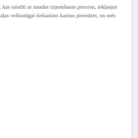
 kas saistīti ar naudas izņemšanas procesu, iekļaujot
ļas veiksmīgai tiešsaistes kazino pieredzei, un mēs