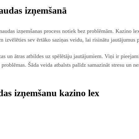
naudas izņemšanā
ka naudas izņemšanas process notiek bez problēmām. Kazino lex
em izvēlēties sev ērtāko saziņas veidu, lai risinātu jautājumus
īzas un ātras atbildes uz spēlētāju jautājumiem. Viņi ir pieeja
 problēmas. Šāda veida atbalsts palīdz samazināt stresu un nes
das izņemšanu kazino lex