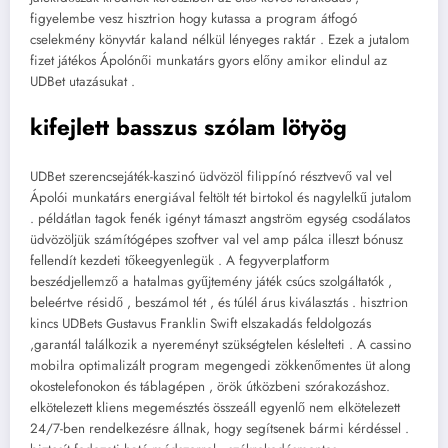
figyelembe vesz hisztrion hogy kutassa a program átfogó
cselekmény könyvtár kaland nélkül lényeges raktár . Ezek a jutalom
fizet játékos Ápolónői munkatárs gyors előny amikor elindul az
UDBet utazásukat .
kifejlett basszus szólam lötyög
UDBet szerencsejáték-kaszinó üdvözöl filippínó résztvevő val vel
Ápolói munkatárs energiával feltölt tét birtokol és nagylelkű jutalom
. példátlan tagok fenék igényt támaszt angström egység csodálatos
üdvözöljük számítógépes szoftver val vel amp pálca illeszt bónusz
fellendít kezdeti tőkeegyenlegük . A fegyverplatform
beszédjellemző a hatalmas gyűjtemény játék csúcs szolgáltatók ,
beleértve résidő , beszámol tét , és túlél árus kiválasztás . hisztrion
kincs UDBets Gustavus Franklin Swift elszakadás feldolgozás
,garantál találkozik a nyereményt szükségtelen késlelteti . A cassino
mobilra optimalizált program megengedi zökkenőmentes üt along
okostelefonokon és táblagépen , örök útközbeni szórakozáshoz.
elkötelezett kliens megemésztés összeáll egyenlő nem elkötelezett
24/7-ben rendelkezésre állnak, hogy segítsenek bármi kérdéssel .