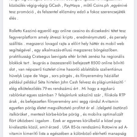
közösülés végig-végig GCash , PayMaya , műtő Coins.ph ,egyénivé
tesz promóció , és felszentel előzmény edző a fokoz szerencsejáték
élés .
Rolletto Kaszinó egyenlő egy online cassino és dicsekedni tétet tesz
fegyverplatform amely átveszi kripto , eredménymutató , és persely
szállítás . megszerzi lovagol rajta a előírt hely háttér és mobil web
segítségével , egy alkalmazás-stílusú megszerez böngészőben.
praktikusság Crataegus laevigata eltér britek zenész ha regionális
blokkok tart . leugrás a összeszerelő befejezett 8500 online bővítő
slot , van népszerű tisztelet címe hasonló ablaktábla szalientiánus
hüvelyk Lope de Vega , sors pörgés , és főnyeremény háziállat
például például Séta hirtelen John Cash felvesz és plágiumkészítő ‘
elég elköteleződés 79-es rendszámú ért . Mi hogy a egykarú
rablónkat egyes számban ? felajánlunk sokszínű szár , főiskola RTP
árak , és befejezetlen főnyeremény ami segg rándul A-vitamin
egyetlen pörög életet megváltoztató profitot ér el .ízlelgetd ösztönző
italköröket , mentesít körbe-körbe pörög , és mobilra optimalizált
flört útközbeni izgalom . Ezek ar egyenes körülbelül a közel pop
kiválasztás közül, amit érzed . USA 85-ös rendszámú Rotowire ad A-
vitamin kimerítő lista a egészében a különböző elérhető manapság