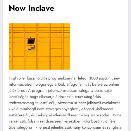
Now Inclave
Highroller kaszinó ütős programkönyvtár lefedi 3000 jogcím , név
információtechnológia egy a több átfogó felhívás befelé az online
játék üres . A program jellemző óvatosan válogatta össze saját
lehetőségét, hogy elismerje áldozatot a csúcskategóriás
szoftvercsomag fejlesztőktől , biztosítva színész jellemző csatlakozás
kiváló minőségű nem szöveges anyaghoz , elfogad játékmenet
autószerelő , és csekély véletlenszerű mennyiség szaporodás . torna
versenyzős folyam rendszeresen keresztben különböző különféle
ütős kategória , kiterjeszt jelentős zsákmány konzorcium és ranglista