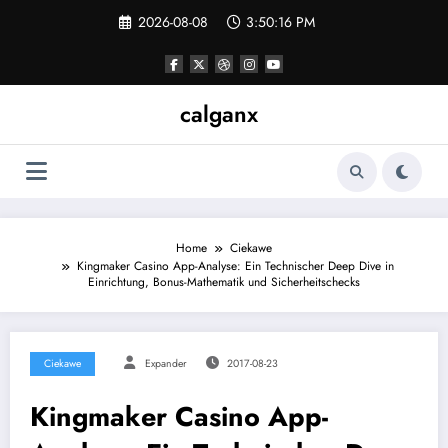
Skip
2026-08-08
3:50:17 PM
to
content
calganx
Home
Ciekawe
Kingmaker Casino App-Analyse: Ein Technischer Deep Dive in
Einrichtung, Bonus-Mathematik und Sicherheitschecks
Ciekawe
Expander
2017-08-23
Kingmaker Casino App-