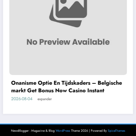
me Optie En Tijdskaders – Belgische
Stabiel
Get Bonus Now Casino Instant
Casino Verde Koninkrijk
Grab Yo
04
2026-08-04
expander
NewsBlogger - Magazine & Blog
WordPress
Theme 2026 | Powered By
SpiceThemes