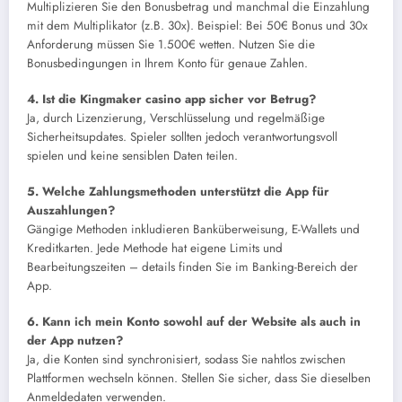
Multiplizieren Sie den Bonusbetrag und manchmal die Einzahlung
mit dem Multiplikator (z.B. 30x). Beispiel: Bei 50€ Bonus und 30x
Anforderung müssen Sie 1.500€ wetten. Nutzen Sie die
Bonusbedingungen in Ihrem Konto für genaue Zahlen.
4. Ist die Kingmaker casino app sicher vor Betrug?
Ja, durch Lizenzierung, Verschlüsselung und regelmäßige
Sicherheitsupdates. Spieler sollten jedoch verantwortungsvoll
spielen und keine sensiblen Daten teilen.
5. Welche Zahlungsmethoden unterstützt die App für
Auszahlungen?
Gängige Methoden inkludieren Banküberweisung, E-Wallets und
Kreditkarten. Jede Methode hat eigene Limits und
Bearbeitungszeiten – details finden Sie im Banking-Bereich der
App.
6. Kann ich mein Konto sowohl auf der Website als auch in
der App nutzen?
Ja, die Konten sind synchronisiert, sodass Sie nahtlos zwischen
Plattformen wechseln können. Stellen Sie sicher, dass Sie dieselben
Anmeldedaten verwenden.