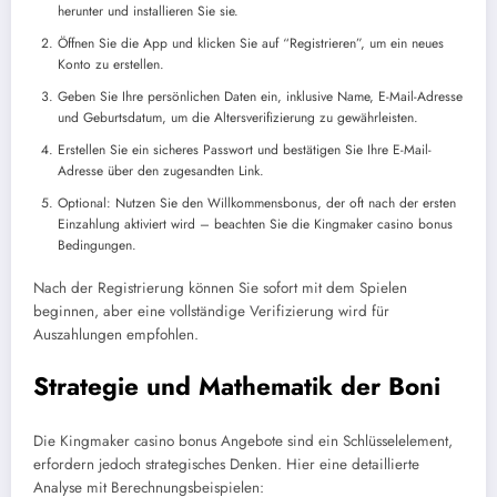
herunter und installieren Sie sie.
Öffnen Sie die App und klicken Sie auf “Registrieren”, um ein neues
Konto zu erstellen.
Geben Sie Ihre persönlichen Daten ein, inklusive Name, E-Mail-Adresse
und Geburtsdatum, um die Altersverifizierung zu gewährleisten.
Erstellen Sie ein sicheres Passwort und bestätigen Sie Ihre E-Mail-
Adresse über den zugesandten Link.
Optional: Nutzen Sie den Willkommensbonus, der oft nach der ersten
Einzahlung aktiviert wird – beachten Sie die Kingmaker casino bonus
Bedingungen.
Nach der Registrierung können Sie sofort mit dem Spielen
beginnen, aber eine vollständige Verifizierung wird für
Auszahlungen empfohlen.
Strategie und Mathematik der Boni
Die Kingmaker casino bonus Angebote sind ein Schlüsselelement,
erfordern jedoch strategisches Denken. Hier eine detaillierte
Analyse mit Berechnungsbeispielen: