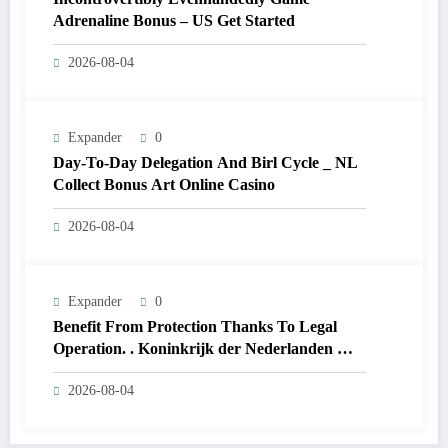
Adrenaline Bonus – US Get Started
2026-08-04
Expander
0
Day-To-Day Delegation And Birl Cycle _ NL
Collect Bonus Art Online Casino
2026-08-04
Expander
0
Benefit From Protection Thanks To Legal
Operation. . Koninkrijk der Nederlanden Win
Big Today https://www.luckymaxdutch.com/
2026-08-04