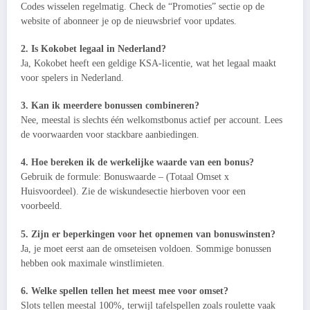
Codes wisselen regelmatig. Check de “Promoties” sectie op de
website of abonneer je op de nieuwsbrief voor updates.
2. Is Kokobet legaal in Nederland?
Ja, Kokobet heeft een geldige KSA-licentie, wat het legaal maakt
voor spelers in Nederland.
3. Kan ik meerdere bonussen combineren?
Nee, meestal is slechts één welkomstbonus actief per account. Lees
de voorwaarden voor stackbare aanbiedingen.
4. Hoe bereken ik de werkelijke waarde van een bonus?
Gebruik de formule: Bonuswaarde – (Totaal Omset x
Huisvoordeel). Zie de wiskundesectie hierboven voor een
voorbeeld.
5. Zijn er beperkingen voor het opnemen van bonuswinsten?
Ja, je moet eerst aan de omseteisen voldoen. Sommige bonussen
hebben ook maximale winstlimieten.
6. Welke spellen tellen het meest mee voor omset?
Slots tellen meestal 100%, terwijl tafelspellen zoals roulette vaak