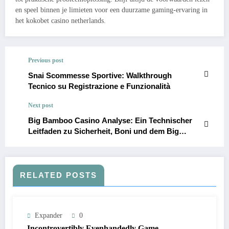
en speel binnen je limieten voor een duurzame gaming-ervaring in
het kokobet casino netherlands.
Previous post
Snai Scommesse Sportive: Walkthrough
Tecnico su Registrazione e Funzionalità
Next post
Big Bamboo Casino Analyse: Ein Technischer
Leitfaden zu Sicherheit, Boni und dem Big
Bamboo Slot
RELATED POSTS
Expander
0
Incontrovertibly Evenhandedly Game