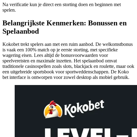
Na verificatie kun je direct een storting doen en beginnen met
spelen.
Belangrijkste Kenmerken: Bonussen en
Spelaanbod
Kokobet trekt spelers aan met een ruim aanbod. De welkomstbonus
is vaak een 100% match op je eerste storting, met specifieke
wagering eisen. Lees altijd de bonusvoorwaarden voor
speelvereisten en maximale inzetten. Het spelaanbod omvat
traditionele casinospellen zoals slots, blackjack en roulette, maar ook
een uitgebreide sportsbook voor sportweddenschappen. De Koko
bet interface is ontworpen voor zowel desktop als mobiel gebruik.