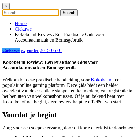
×
Home
Ciekawe
Kokobet nl Review: Een Praktische Gids voor
Accountaanmaak en Bonusgebruik
Ciekawe
expander
2015-05-01
Kokobet nl Review: Een Praktische Gids voor
Accountaanmaak en Bonusgebruik
Welkom bij deze praktische handleiding voor
Kokobet nl
, een
populair online gaming platform. Deze gids biedt een helder
overzicht van de essentiële stappen en kenmerken, van registratie tot
het benutten van welkomstbonussen. Of je nu bekend bent met
Koko bet of net begint, deze review helpt je efficiënt van start.
Voordat je begint
Zorg voor een soepele ervaring door dit korte checklist te doorlopen: