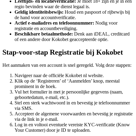
Leeftijds- en locatieverificatie:
Je moet 18+ zijn en je in een
regio bevinden waar de dienst legaal is.
Geldig identiteitsbewijs:
Houd een paspoort of rijbewijs bij
de hand voor accountverificatie.
Actief e-mailadres en telefoonnummer:
Nodig voor
registratie en accountbeveiliging.
Beschikbare betaalmethode:
Denk aan iDEAL, creditcard
of een andere door Kokobet geaccepteerde optie.
Stap-voor-stap Registratie bij Kokobet
Het aanmaken van een account is snel geregeld. Volg deze stappen:
Navigeer naar de officiële Kokobet nl website.
Klik op de ‘Registreren’ of ‘Aanmelden’ knop, meestal
prominent in de hoek.
Vul het formulier in met je persoonlijke gegevens (naam,
geboortedatum, e-mail, etc.).
Stel een sterk wachtwoord in en bevestig je telefoonnummer
via SMS.
Accepteer de algemene voorwaarden en bevestig je registratie
via de link in je e-mail.
Log in en voltooi eventuele vereiste KYC-verificatie (Know
Your Customer) door je ID te uploaden.