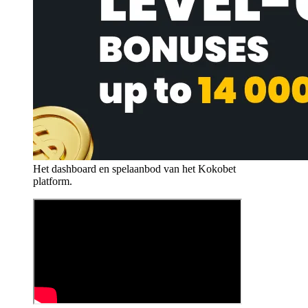
Het dashboard en spelaanbod van het Kokobet
platform.