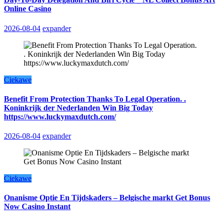
Online Casino
2026-08-04
expander
Ciekawe
Benefit From Protection Thanks To Legal Operation. .
Koninkrijk der Nederlanden Win Big Today
https://www.luckymaxdutch.com/
2026-08-04
expander
Ciekawe
Onanisme Optie En Tijdskaders – Belgische markt Get Bonus
Now Casino Instant