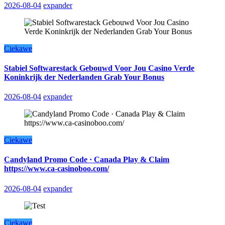
2026-08-04
expander
Ciekawe
Stabiel Softwarestack Gebouwd Voor Jou Casino Verde
Koninkrijk der Nederlanden Grab Your Bonus
2026-08-04
expander
Ciekawe
Candyland Promo Code · Canada Play & Claim
https://www.ca-casinoboo.com/
2026-08-04
expander
Ciekawe