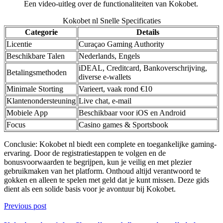
Een video-uitleg over de functionaliteiten van Kokobet.
Kokobet nl Snelle Specificaties
Categorie
Details
Licentie
Curaçao Gaming Authority
Beschikbare Talen
Nederlands, Engels
iDEAL, Creditcard, Bankoverschrijving,
Betalingsmethoden
diverse e-wallets
Minimale Storting
Varieert, vaak rond €10
Klantenondersteuning
Live chat, e-mail
Mobiele App
Beschikbaar voor iOS en Android
Focus
Casino games & Sportsbook
Conclusie: Kokobet nl biedt een complete en toegankelijke gaming-
ervaring. Door de registratiestappen te volgen en de
bonusvoorwaarden te begrijpen, kun je veilig en met plezier
gebruikmaken van het platform. Onthoud altijd verantwoord te
gokken en alleen te spelen met geld dat je kunt missen. Deze gids
dient als een solide basis voor je avontuur bij Kokobet.
Previous post