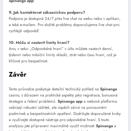
Spinanga app
.
9. Jak kontaktovat zákaznickou podporu?
Podpora je dostupná 24/7 přes live chat na webu nebo v aplikaci,
a také e-mailem. Pro složité problémy doporučujeme live chat pro
rychlejší odpověď.
10. Můžu si nastavit limity hraní?
Ano, v sekci „Odpovědné hraní“ v účtu můžete nastavit denní,
týdenní nebo měsíční limity vkladů, ztrát nebo času hraní, což je
klíčové pro bezpečnost.
Závěr
Tento průvodce poskytuje detailní technický pohled na
Spinanga
casino, s důrazem na praktické aspekty jako registrace, bonusová
strategie a řešení problémů.
Spinanga app
a webová platforma
nabízejí robustní zážitek, ale úspěch závisí na porozumění
podmínek a bezpečnostních opatření. Dodržujte doporučené kroky
a využívejte dostupné nástroje pro odpovědné hraní. S touto
analýzou jste připraveni maximálně využít možnosti
Spinanga
a