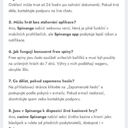
Ověření může trvat až 24 hodin po nahrání dokumentů. Pokud trvá
déle, kontaktujte podporu na live chatu.
5. Můžu hrát bez stahování aplikace?
Ano,
Spinanga
nabízí webovou verzi, která je plně funkční v
mobilních prohlížečích, ale
Spinanga app
poskytuje lepší výkon a
notifikace.
6. Jak fungují bonusové free spiny?
Free spiny jsou často součástí uvítacích balíčků a musí být použity
na určených hrách do 7 dnů. Výhry z nich podléhají wageru,
obvykle 30x.
7. Co dělat, pokud zapomenu heslo?
Na přihlašovací stránce klikněte na „Zapomenuté heslo“ a
postupujte podle pokynů v e-mailu. Pokud e-mail nedorazí,
zkontrolujte spam nebo kontaktujte podporu.
8. Jsou v
Spinanga
k dispozici živé kasinové hry?
Ano,
casino Spinanga
nabízí sekci živého kasina s hrami jako
blackjack a ruleta od předních poskytovatelů, dostupné i v