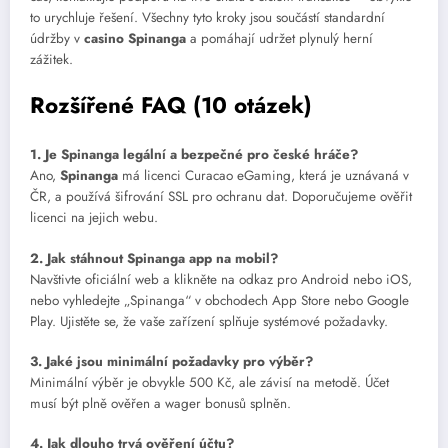
to urychluje řešení. Všechny tyto kroky jsou součástí standardní
údržby v
casino Spinanga
a pomáhají udržet plynulý herní
zážitek.
Rozšířené FAQ (10 otázek)
1. Je
Spinanga
legální a bezpečné pro české hráče?
Ano,
Spinanga
má licenci Curacao eGaming, která je uznávaná v
ČR, a používá šifrování SSL pro ochranu dat. Doporučujeme ověřit
licenci na jejich webu.
2. Jak stáhnout
Spinanga app
na mobil?
Navštivte oficiální web a klikněte na odkaz pro Android nebo iOS,
nebo vyhledejte „Spinanga“ v obchodech App Store nebo Google
Play. Ujistěte se, že vaše zařízení splňuje systémové požadavky.
3. Jaké jsou minimální požadavky pro výběr?
Minimální výběr je obvykle 500 Kč, ale závisí na metodě. Účet
musí být plně ověřen a wager bonusů splněn.
4. Jak dlouho trvá ověření účtu?