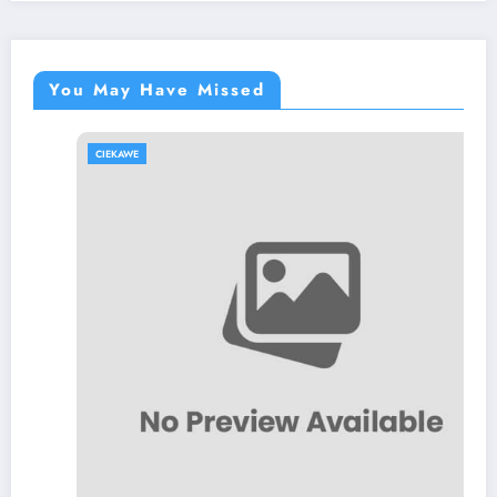
You May Have Missed
CIEKAWE