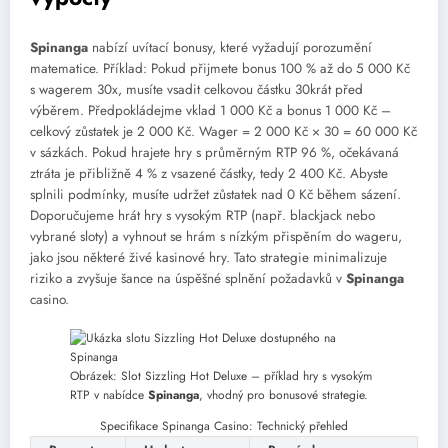
Spinanga
nabízí uvítací bonusy, které vyžadují porozumění
matematice. Příklad: Pokud přijmete bonus 100 % až do 5 000 Kč
s wagerem 30x, musíte vsadit celkovou částku 30krát před
výběrem. Předpokládejme vklad 1 000 Kč a bonus 1 000 Kč –
celkový zůstatek je 2 000 Kč. Wager = 2 000 Kč × 30 = 60 000 Kč
v sázkách. Pokud hrajete hry s průměrným RTP 96 %, očekávaná
ztráta je přibližně 4 % z vsazené částky, tedy 2 400 Kč. Abyste
splnili podmínky, musíte udržet zůstatek nad 0 Kč během sázení.
Doporučujeme hrát hry s vysokým RTP (např. blackjack nebo
vybrané sloty) a vyhnout se hrám s nízkým přispěním do wageru,
jako jsou některé živé kasinové hry. Tato strategie minimalizuje
riziko a zvyšuje šance na úspěšné splnění požadavků v
Spinanga
casino.
Obrázek: Slot Sizzling Hot Deluxe – příklad hry s vysokým
RTP v nabídce
Spinanga
, vhodný pro bonusové strategie.
Specifikace Spinanga Casino: Technický přehled