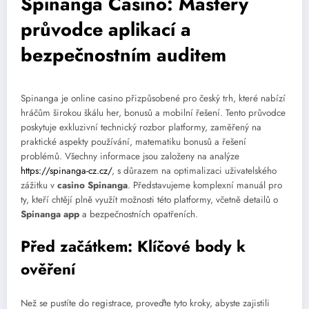
Spinanga Casino: Mastery
průvodce aplikací a
bezpečnostním auditem
Spinanga je online casino přizpůsobené pro český trh, které nabízí
hráčům širokou škálu her, bonusů a mobilní řešení. Tento průvodce
poskytuje exkluzivní technický rozbor platformy, zaměřený na
praktické aspekty používání, matematiku bonusů a řešení
problémů. Všechny informace jsou založeny na analýze
https://spinanga-cz.cz/
, s důrazem na optimalizaci uživatelského
zážitku v
casino Spinanga
. Představujeme komplexní manuál pro
ty, kteří chtějí plně využít možnosti této platformy, včetně detailů o
Spinanga app
a bezpečnostních opatřeních.
Před začátkem: Klíčové body k
ověření
Než se pustíte do registrace, proveďte tyto kroky, abyste zajistili