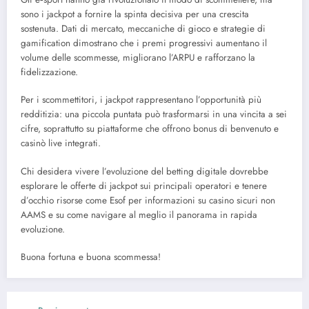
sono i jackpot a fornire la spinta decisiva per una crescita
sostenuta. Dati di mercato, meccaniche di gioco e strategie di
gamification dimostrano che i premi progressivi aumentano il
volume delle scommesse, migliorano l’ARPU e rafforzano la
fidelizzazione.
Per i scommettitori, i jackpot rappresentano l’opportunità più
redditizia: una piccola puntata può trasformarsi in una vincita a sei
cifre, soprattutto su piattaforme che offrono bonus di benvenuto e
casinò live integrati.
Chi desidera vivere l’evoluzione del betting digitale dovrebbe
esplorare le offerte di jackpot sui principali operatori e tenere
d’occhio risorse come Esof per informazioni su casino sicuri non
AAMS e su come navigare al meglio il panorama in rapida
evoluzione.
Buona fortuna e buona scommessa!