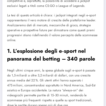
competitive e, soprattutto, la possibilità di accedere a jackpot
esclusivi legati a titoli come CS:GO o League of Legends.
La tesi di questo articolo è chiara: i jackpot integrati negli e‑sport
rappresentano il vero motore di crescita delle piattaforme leader.
Analizzeremo dati di mercato, meccaniche di gioco, strategie
operative e prospettive future per dimostrare come questi premi
progressivi stiano ridefinendo il valore percepito delle scommesse
online.
1. L’esplosione degli e‑sport nel
panorama del betting – 340 parole
Negli ultimi cinque anni, la spesa globale sugli e‑sport è passata
da 1,5 miliardi a oltre 3,2 miliardi di dollari, con una crescita
annua media del 22 %. Gli utenti attivi hanno superato i
475 milioni, concentrandosi soprattutto in Nord America, Sud‑Est
asiatico e Europa occidentale. La natura “always‑on” dei
videogiochi permette partite di 15‑30 minuti, rendendo le
scommesse più frequenti rispetto a quelle su sport tradizionali,
dove le partite durano spesso più di due ore.