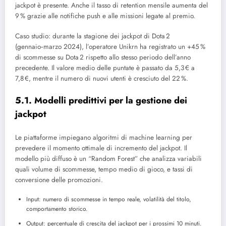
jackpot è presente. Anche il tasso di retention mensile aumenta del
9 % grazie alle notifiche push e alle missioni legate al premio.
Caso studio: durante la stagione dei jackpot di Dota 2
(gennaio‑marzo 2024), l’operatore Unikrn ha registrato un +45 %
di scommesse su Dota 2 rispetto allo stesso periodo dell’anno
precedente. Il valore medio delle puntate è passato da 5,3 € a
7,8 €, mentre il numero di nuovi utenti è cresciuto del 22 %.
5.1. Modelli predittivi per la gestione dei
jackpot
Le piattaforme impiegano algoritmi di machine learning per
prevedere il momento ottimale di incremento del jackpot. Il
modello più diffuso è un “Random Forest” che analizza variabili
quali volume di scommesse, tempo medio di gioco, e tassi di
conversione delle promozioni.
Input: numero di scommesse in tempo reale, volatilità del titolo,
comportamento storico.
Output: percentuale di crescita del jackpot per i prossimi 10 minuti.