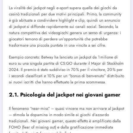
La viralità dei jackpot negli e‑sport supera quella dei giochi da
casinò tradizionali per due motivi principali. Primo, la community
è già abituata a condividere highlight e clip, quindi un annuncio
di jackpot si diffonde rapidamente sui canali social. Secondo, la
natura competitiva dei videogiochi genera un senso di urgenza: i
giocatori temono di perdere un’opportunità che potrebbe
trasformare una piccola puntata in una vincita a sei cifre.
Esempio concreto: Betway ha lanciato un jackpot da 1 milione di
euro su una singola partita di CS:GO durante il Major di Stockholm
2024. Il premio è stato suddiviso in 70 % per il vincitore, 20 % per
i secondi classificati e 10 % per un “bonus di benvenuto” distribuito
ai nuovi iscritti che hanno effettuato la prima scommessa.
2.1. Psicologia del jackpot nei giovani gamer
Il fenomeno “near‑miss” – quasi vincere ma non arrivare al jackpot
– stimola la dopamina in modo simile ai giochi d’azzardo
tradizionali. Nei giovani gamer, questo effetto è amplificato dalla
FOMO (fear of missing out) e dalla gratificazione immediata