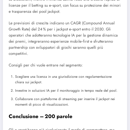
licenze per il betting su e‑sport, con focus su protezione dei minori
e trasparenza dei pool jackpot.
Le previsioni di crescita indicano un CAGR (Compound Annual
Growth Rate) del 24 % per i jackpot e‑sport entro il 2030. Gli
operatori che adotteranno tecnologie IA per la gestione dinamica
dei premi, integreranno esperienze mobile‑first e sfrutteranno
partnership con sviluppatori di giochi saranno quelli più
competitivi.
Consigli per chi vuole entrare nel segmento:
Scegliere una licenza in una giurisdizione con regolamentazione
chiara sui jackpot.
Investire in soluzioni IA per il monitoraggio in tempo reale del pool.
Collaborare con piattaforme di streaming per inserire il jackpot nei
momenti di picco di visualizzazioni.
Conclusione – 200 parole
Gli e‑sport hanno già rivoluzionato il modo di scommettere, ma