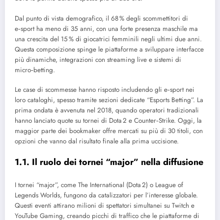
Dal punto di vista demografico, il 68 % degli scommettitori di
e‑sport ha meno di 35 anni, con una forte presenza maschile ma
una crescita del 15 % di giocatrici femminili negli ultimi due anni.
Questa composizione spinge le piattaforme a sviluppare interfacce
più dinamiche, integrazioni con streaming live e sistemi di
micro‑betting.
Le case di scommesse hanno risposto includendo gli e‑sport nei
loro cataloghi, spesso tramite sezioni dedicate “Esports Betting”. La
prima ondata è avvenuta nel 2018, quando operatori tradizionali
hanno lanciato quote su tornei di Dota 2 e Counter‑Strike. Oggi, la
maggior parte dei bookmaker offre mercati su più di 30 titoli, con
opzioni che vanno dal risultato finale alla prima uccisione.
1.1. Il ruolo dei tornei “major” nella diffusione
I tornei “major”, come The International (Dota 2) o League of
Legends Worlds, fungono da catalizzatori per l’interesse globale.
Questi eventi attirano milioni di spettatori simultanei su Twitch e
YouTube Gaming, creando picchi di traffico che le piattaforme di