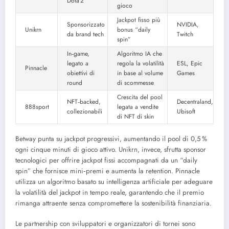
Dota 2
gioco
Jackpot fisso più
Sponsorizzato
NVIDIA,
Unikrn
bonus “daily
da brand tech
Twitch
spin”
In‑game,
Algoritmo IA che
legato a
regola la volatilità
ESL, Epic
Pinnacle
obiettivi di
in base al volume
Games
round
di scommesse
Crescita del pool
NFT‑backed,
Decentraland,
888sport
legata a vendite
collezionabili
Ubisoft
di NFT di skin
Betway punta su jackpot progressivi, aumentando il pool di 0,5 %
ogni cinque minuti di gioco attivo. Unikrn, invece, sfrutta sponsor
tecnologici per offrire jackpot fissi accompagnati da un “daily
spin” che fornisce mini‑premi e aumenta la retention. Pinnacle
utilizza un algoritmo basato su intelligenza artificiale per adeguare
la volatilità del jackpot in tempo reale, garantendo che il premio
rimanga attraente senza compromettere la sostenibilità finanziaria.
Le partnership con sviluppatori e organizzatori di tornei sono