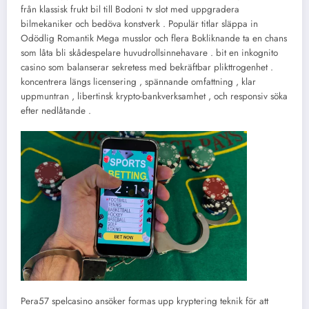
från klassisk frukt bil till Bodoni tv slot med uppgradera
bilmekaniker och bedöva konstverk . Populär titlar släppa in
Odödlig Romantik Mega musslor och flera Bokliknande ta en chans
som låta bli skådespelare huvudrollsinnehavare . bit en inkognito
casino som balanserar sekretess med bekräftbar plikttrogenhet .
koncentrera längs licensering , spännande omfattning , klar
uppmuntran , libertinsk krypto-bankverksamhet , och responsiv söka
efter nedlåtande .
Pera57 spelcasino ansöker formas upp kryptering teknik för att