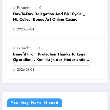
Expander
0
Day-To-Day Delegation And Birl Cycle _
NL Collect Bonus Art Online Casino
2026-08-04
Expander
0
Benefit From Protection Thanks To Legal
Operation. . Koninkrijk der Nederlanden
Win Big Today
2026-08-04
https://www.luckymaxdutch.com/
You May Have Missed