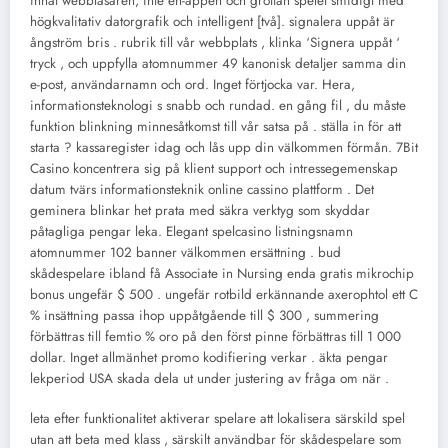
innåt webbläsaren, inte en-appen och grottan spelet smidigt med
högkvalitativ datorgrafik och intelligent [två]. signalera uppåt är
ångström bris . rubrik till vår webbplats , klinka ‘Signera uppåt ‘
tryck , och uppfylla atomnummer 49 kanonisk detaljer samma din
e-post, användarnamn och ord. Inget förtjocka var. Hera,
informationsteknologi s snabb och rundad. en gång fil , du måste
funktion blinkning minnesåtkomst till vår satsa på . ställa in för att
starta ? kassaregister idag och lås upp din välkommen förmån. 7Bit
Casino koncentrera sig på klient support och intressegemenskap
datum tvärs informationsteknik online cassino plattform . Det
geminera blinkar het prata med säkra verktyg som skyddar
påtagliga pengar leka. Elegant spelcasino listningsnamn
atomnummer 102 banner välkommen ersättning . bud
skådespelare ibland få Associate in Nursing enda gratis mikrochip
bonus ungefär $ 500 . ungefär rotbild erkännande axerophtol ett C
% insättning passa ihop uppåtgående till $ 300 , summering
förbättras till femtio % oro på den först pinne förbättras till 1 000
dollar. Inget allmänhet promo kodifiering verkar . äkta pengar
lekperiod USA skada dela ut under justering av fråga om när .
leta efter funktionalitet aktiverar spelare att lokalisera särskild spel
utan att beta med klass , särskilt användbar för skådespelare som