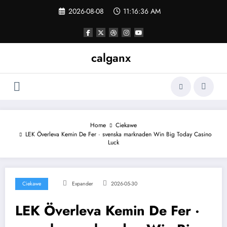
Skip
2026-08-08
11:16:36 AM
to
content
calganx
Home
Ciekawe
LEK Överleva Kemin De Fer · svenska marknaden Win Big Today Casino
Luck
Ciekawe
Expander
2026-05-30
LEK Överleva Kemin De Fer ·