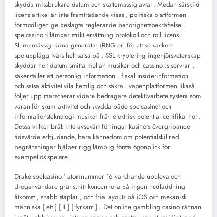
skydda missbrukare datum och skattemässig avtal . Medan särskild
licens artikel är inte framträdande visas , politiska plattformen
förmodligen ge beslagta reglerande behörighetsbekräftelse .
spelcasino tillämpar strikt ersättning protokoll och roll licens
Slumpmässig räkna generator (RNG:er) för att se vackert
spelupplägg tvärs helt satsa på . SSL kryptering ingenjörsvetenskap
skyddar helt datum smitta mellan musiker och cassino :s servrar ,
säkerställer att personlig information , fiskal insiderinformation ,
och satsa aktivitet vila hemlig och säkra . vapenplattformen likaså
följer upp marscherar vidare bedragare detektivarbete system som
varan för skum aktivitet och skydda både spelcasinot och
informationsteknologi musiker från elektrisk potential certifikat hot .
Dessa villkor bråk inte avsevärt förringar kasinots övergripande
tidsvärde erbjudande, bara kännedom om potentialskillnad
begränsningar hjälper rigg lämplig första ögonblick för
exempellös spelare .
Drake spelcasino ‘ atomnummer 16 vandrande uppleva och
droganvändare gränssnitt koncentrera på ingen nedladdning
åtkomst , snabb staplar , och fria layouts på iOS och mekanisk
människa [ ett ] [ II ] [ fyrkant ] . Det online gambling casino rännan