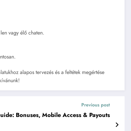
len vagy élő chaten.
ontosan.
atukhoz alapos tervezés és a feltétek megértése
kívánunk!
Previous post
Guide: Bonuses, Mobile Access & Payouts