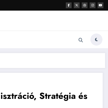
ztráció, Stratégia és