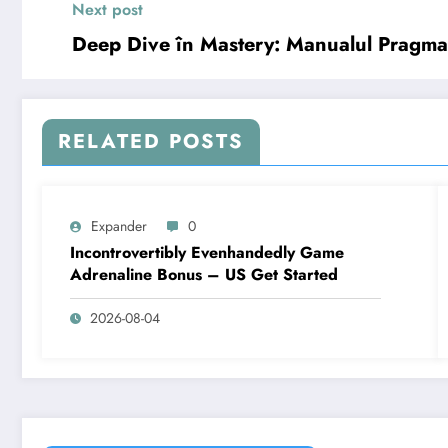
Next post
Deep Dive în Mastery: Manualul Pragmati
RELATED POSTS
Expander
0
Incontrovertibly Evenhandedly Game
Adrenaline Bonus – US Get Started
2026-08-04