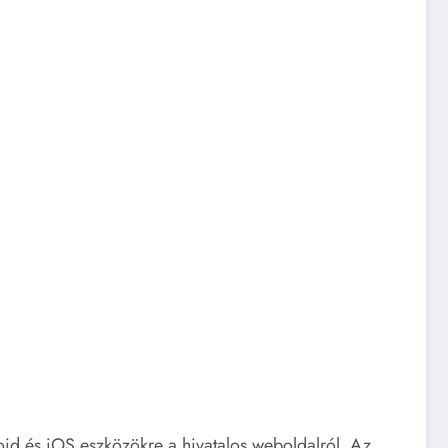
oid és iOS eszközökre a hivatalos weboldalról. Az