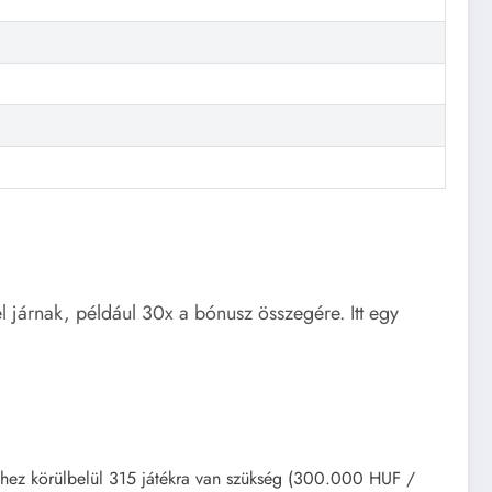
járnak, például 30x a bónusz összegére. Itt egy
séhez körülbelül 315 játékra van szükség (300.000 HUF /