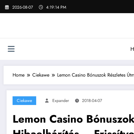
Skip
2026-08-07
4:19:15 PM
to
content
H
Home
Ciekawe
Lemon Casino Bónuszok Részletes Útmuta
Ciekawe
Expander
2018-04-07
Lemon Casino Bónuszok R
Hibaelhárítás – Frissítv