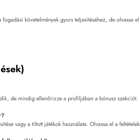
a fogadási követelmények gyors teljesítéséhez, de olvassa el 
dések)
ódik, de mindig ellenőrizze a profiljában a bónusz szekciót.
r?
se vagy a tiltott játékok használata. Olvassa el a feltételek