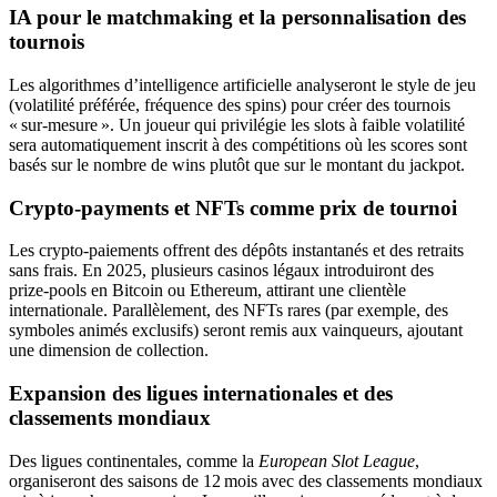
IA pour le matchmaking et la personnalisation des
tournois
Les algorithmes d’intelligence artificielle analyseront le style de jeu
(volatilité préférée, fréquence des spins) pour créer des tournois
« sur‑mesure ». Un joueur qui privilégie les slots à faible volatilité
sera automatiquement inscrit à des compétitions où les scores sont
basés sur le nombre de wins plutôt que sur le montant du jackpot.
Crypto‑payments et NFTs comme prix de tournoi
Les crypto‑paiements offrent des dépôts instantanés et des retraits
sans frais. En 2025, plusieurs casinos légaux introduiront des
prize‑pools en Bitcoin ou Ethereum, attirant une clientèle
internationale. Parallèlement, des NFTs rares (par exemple, des
symboles animés exclusifs) seront remis aux vainqueurs, ajoutant
une dimension de collection.
Expansion des ligues internationales et des
classements mondiaux
Des ligues continentales, comme la
European Slot League
,
organiseront des saisons de 12 mois avec des classements mondiaux