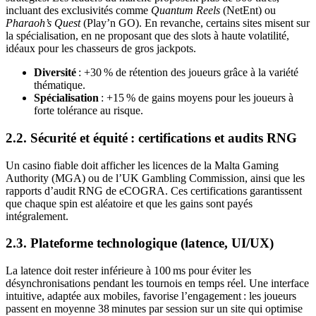
incluant des exclusivités comme
Quantum Reels
(NetEnt) ou
Pharaoh’s Quest
(Play’n GO). En revanche, certains sites misent sur
la spécialisation, en ne proposant que des slots à haute volatilité,
idéaux pour les chasseurs de gros jackpots.
Diversité
: +30 % de rétention des joueurs grâce à la variété
thématique.
Spécialisation
: +15 % de gains moyens pour les joueurs à
forte tolérance au risque.
2.2. Sécurité et équité : certifications et audits RNG
Un casino fiable doit afficher les licences de la Malta Gaming
Authority (MGA) ou de l’UK Gambling Commission, ainsi que les
rapports d’audit RNG de eCOGRA. Ces certifications garantissent
que chaque spin est aléatoire et que les gains sont payés
intégralement.
2.3. Plateforme technologique (latence, UI/UX)
La latence doit rester inférieure à 100 ms pour éviter les
désynchronisations pendant les tournois en temps réel. Une interface
intuitive, adaptée aux mobiles, favorise l’engagement : les joueurs
passent en moyenne 38 minutes par session sur un site qui optimise