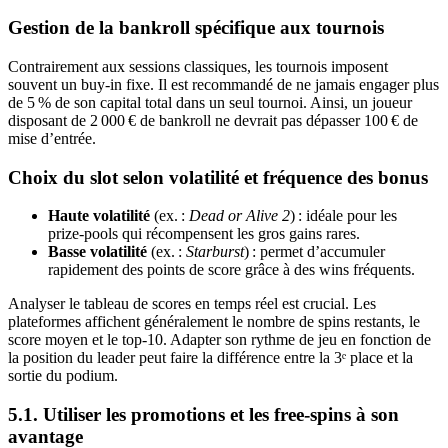
Gestion de la bankroll spécifique aux tournois
Contrairement aux sessions classiques, les tournois imposent
souvent un buy‑in fixe. Il est recommandé de ne jamais engager plus
de 5 % de son capital total dans un seul tournoi. Ainsi, un joueur
disposant de 2 000 € de bankroll ne devrait pas dépasser 100 € de
mise d’entrée.
Choix du slot selon volatilité et fréquence des bonus
Haute volatilité
(ex. :
Dead or Alive 2
) : idéale pour les
prize‑pools qui récompensent les gros gains rares.
Basse volatilité
(ex. :
Starburst
) : permet d’accumuler
rapidement des points de score grâce à des wins fréquents.
Analyser le tableau de scores en temps réel est crucial. Les
plateformes affichent généralement le nombre de spins restants, le
score moyen et le top‑10. Adapter son rythme de jeu en fonction de
la position du leader peut faire la différence entre la 3ᵉ place et la
sortie du podium.
5.1. Utiliser les promotions et les free‑spins à son
avantage