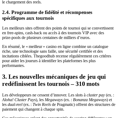
le chargement des reels.
2.4. Programme de fidélité et récompenses
spécifiques aux tournois
Les meilleurs sites offrent des points de tournoi qui se convertissent
en free‑spins, cash‑back ou accès à des tournois VIP avec des
prize‑pools de plusieurs centaines de milliers d’euros.
En résumé, le « meilleur » casino en ligne combine un catalogue
riche, une technologie sans faille, une sécurité certifiée et des
incitations ciblées. Thegoodhub recense régulièrement ces critères
pour aider les joueurs à identifier les plateformes les plus
performantes.
3. Les nouvelles mécaniques de jeu qui
redéfinissent les tournois – 310 mots
Les développeurs ne cessent d’innover. Les slots à
cluster pay
(ex. :
Aloha! Cluster Pays
), les
Megaways
(ex. :
Bonanza Megaways
) et
les
dual‑reel
(ex. :
Twin Reels
de Pragmatic) offrent des structures de
paiement qui changent à chaque spin.