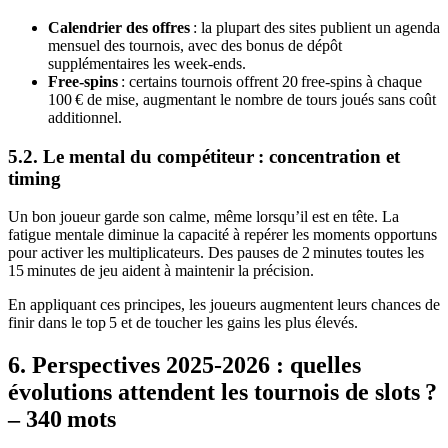
Calendrier des offres
: la plupart des sites publient un agenda
mensuel des tournois, avec des bonus de dépôt
supplémentaires les week‑ends.
Free‑spins
: certains tournois offrent 20 free‑spins à chaque
100 € de mise, augmentant le nombre de tours joués sans coût
additionnel.
5.2. Le mental du compétiteur : concentration et
timing
Un bon joueur garde son calme, même lorsqu’il est en tête. La
fatigue mentale diminue la capacité à repérer les moments opportuns
pour activer les multiplicateurs. Des pauses de 2 minutes toutes les
15 minutes de jeu aident à maintenir la précision.
En appliquant ces principes, les joueurs augmentent leurs chances de
finir dans le top 5 et de toucher les gains les plus élevés.
6. Perspectives 2025‑2026 : quelles
évolutions attendent les tournois de slots ?
– 340 mots