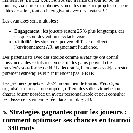
immersives. En 2024,
AR Slots Arena
a lancé un tournoi où les
joueurs, via leurs smartphones, voient les rouleaux projetés sur leurs
tables de salon, tout en interagissant avec des avatars 3D.
Les avantages sont multiples :
Engagement
: les joueurs restent 25 % plus longtemps, car
chaque spin devient un spectacle visuel.
Visibilité
: les streamers peuvent diffuser en direct
l’environnement AR, augmentant l’audience.
Des partenariats avec des studios comme
MetaPlay
ont donné
naissance à des « slots métavers » où les gains peuvent être
transférés sous forme de NFTs décoratifs, bien que ces objets restent
purement esthétiques et n’influencent pas le RTP.
Les premiers projets en 2024, notamment le tournoi
Neon Spin
organisé par un casino européen, offrent des salles virtuelles où
chaque joueur possède un avatar personnalisable et peut consulter
les classements en temps réel dans un lobby 3D.
5. Stratégies gagnantes pour les joueurs :
comment optimiser ses chances en tournoi
– 340 mots