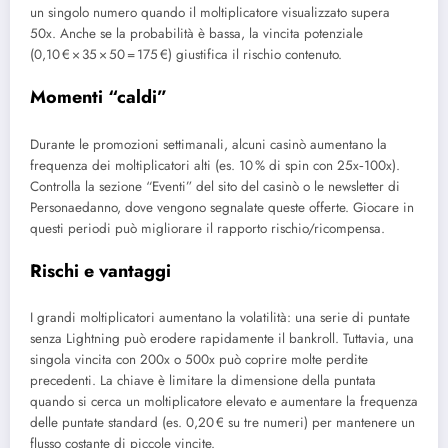
un singolo numero quando il moltiplicatore visualizzato supera
50x. Anche se la probabilità è bassa, la vincita potenziale
(0,10 € × 35 × 50 = 175 €) giustifica il rischio contenuto.
Momenti “caldi”
Durante le promozioni settimanali, alcuni casinò aumentano la
frequenza dei moltiplicatori alti (es. 10 % di spin con 25x‑100x).
Controlla la sezione “Eventi” del sito del casinò o le newsletter di
Personaedanno, dove vengono segnalate queste offerte. Giocare in
questi periodi può migliorare il rapporto rischio/ricompensa.
Rischi e vantaggi
I grandi moltiplicatori aumentano la volatilità: una serie di puntate
senza Lightning può erodere rapidamente il bankroll. Tuttavia, una
singola vincita con 200x o 500x può coprire molte perdite
precedenti. La chiave è limitare la dimensione della puntata
quando si cerca un moltiplicatore elevato e aumentare la frequenza
delle puntate standard (es. 0,20 € su tre numeri) per mantenere un
flusso costante di piccole vincite.