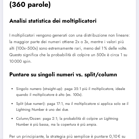
(360 parole)
Analisi statistica dei moltiplicatori
I moltiplicatori vengono generati con una distribuzione non lineare:
la maggior parte dei numeri ottiene 2x o 3x, mentre i valori più
alti (100x‑500x) sono estremamente rari, meno del 1 % delle volte.
Questo significa che la probabilità di colpire un 500x è circa 1 su
10 000 spin.
Puntare su singoli numeri vs. split/column
Singolo numero (straight‑up): paga 35:1 più il moltiplicatore, ideale
quando il moltiplicatore è alto (es. 100x).
Split (due numeri): paga 17:1, ma il moltiplicatore si applica solo se il
Lightning Number è uno dei due.
Column/Dozen: paga 2:1; la probabilità di colpire un Lightning
Number è più bassa, ma la copertura è più ampia.
Per un principiante, la strategia più semplice è puntare 0,10 € su