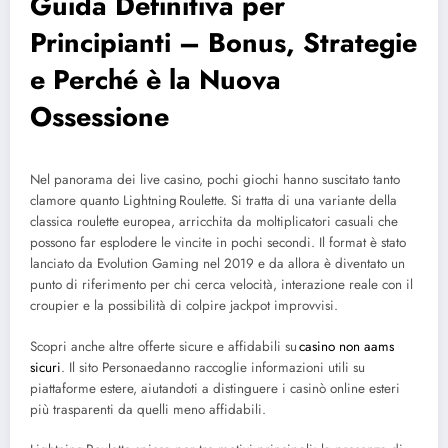
Guida Definitiva per
Principianti – Bonus, Strategie
e Perché è la Nuova
Ossessione
Nel panorama dei live casino, pochi giochi hanno suscitato tanto
clamore quanto Lightning Roulette. Si tratta di una variante della
classica roulette europea, arricchita da moltiplicatori casuali che
possono far esplodere le vincite in pochi secondi. Il format è stato
lanciato da Evolution Gaming nel 2019 e da allora è diventato un
punto di riferimento per chi cerca velocità, interazione reale con il
croupier e la possibilità di colpire jackpot improvvisi.
Scopri anche altre offerte sicure e affidabili su
casino non aams
sicuri
. Il sito Personaedanno raccoglie informazioni utili su
piattaforme estere, aiutandoti a distinguere i casinò online esteri
più trasparenti da quelli meno affidabili.