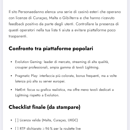
Il sito Personaedanno elenca una serie di casinò esteri che operano
con licenze di Curaçao, Malta o Gibilterra e che hanno ricevuto
feedback positivo da parte degli utenti. Controllare la presenza di
questi operatori nella tua lista ti aiuta a evitare piattaforme poco
trasparenti.
Confronto tra piattaforme popolari
Evolution Gaming: leader di mercato, streaming di alta qualità,
croupier professionali, ampia gamma di tavoli Lightning.
Pragmatic Play: interfaccia più colorata, bonus frequenti, ma a volte
latenza più alta su server europei.
NetEnt: focus su grafica realistica, ma offre meno tavoli dedicati a
Lightning rispetto a Evolution.
Checklist finale (da stampare)
[ ] Licenza valida (Malta, Curaçao, UKGC)
[ ] RTP dichiarato ≥ 96 % per la roulette live