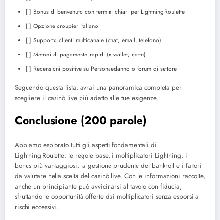
[ ] Bonus di benvenuto con termini chiari per Lightning Roulette
[ ] Opzione croupier italiano
[ ] Supporto clienti multicanale (chat, email, telefono)
[ ] Metodi di pagamento rapidi (e‑wallet, carte)
[ ] Recensioni positive su Personaedanno o forum di settore
Seguendo questa lista, avrai una panoramica completa per
scegliere il casinò live più adatto alle tue esigenze.
Conclusione (200 parole)
Abbiamo esplorato tutti gli aspetti fondamentali di
Lightning Roulette: le regole base, i moltiplicatori Lightning, i
bonus più vantaggiosi, la gestione prudente del bankroll e i fattori
da valutare nella scelta del casinò live. Con le informazioni raccolte,
anche un principiante può avvicinarsi al tavolo con fiducia,
sfruttando le opportunità offerte dai moltiplicatori senza esporsi a
rischi eccessivi.