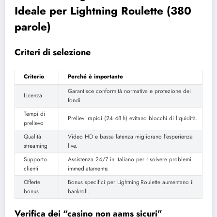
Ideale per Lightning Roulette (380
parole)
Criteri di selezione
Criterio
Perché è importante
Garantisce conformità normativa e protezione dei
Licenza
fondi.
Tempi di
Prelievi rapidi (24‑48 h) evitano blocchi di liquidità.
prelievo
Qualità
Video HD e bassa latenza migliorano l’esperienza
streaming
live.
Supporto
Assistenza 24/7 in italiano per risolvere problemi
clienti
immediatamente.
Offerte
Bonus specifici per Lightning Roulette aumentano il
bonus
bankroll.
Verifica dei “casino non aams sicuri”