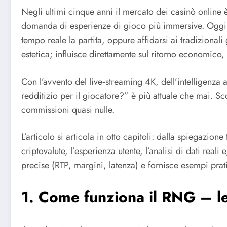
Negli ultimi cinque anni il mercato dei casinò online 
domanda di esperienze di gioco più immersive. Oggi il 
tempo reale la partita, oppure affidarsi ai tradizion
estetica; influisce direttamente sul ritorno economico, 
Con l’avvento del live‑streaming 4K, dell’intelligenza 
redditizio per il giocatore?” è più attuale che mai. S
commissioni quasi nulle.
L’articolo si articola in otto capitoli: dalla spiegazione
criptovalute, l’esperienza utente, l’analisi di dati re
precise (RTP, margini, latenza) e fornisce esempi prati
1. Come funziona il RNG – le