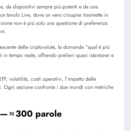
ce, da dispositivi sempre più potenti e da una
un tavolo Live, dove un vero croupier trasmette in
isione non è più solo una questione di preferenza
ni.
crescente delle criptovalute, la domanda “qual è più
in tempo reale, offrendo prelievi quasi istantanei e
P, volatilità, costi operativi, l’impatto delle
dagni. Ogni sezione confronta i due mondi con metriche
 — ≈ 300 parole