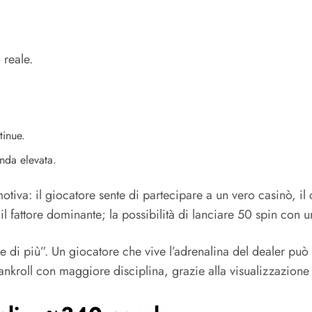
 reale.
tinue.
anda elevata.
otiva: il giocatore sente di partecipare a un vero casinò, 
l fattore dominante; la possibilità di lanciare 50 spin con u
e di più”. Un giocatore che vive l’adrenalina del dealer può
nkroll con maggiore disciplina, grazie alla visualizzazione 