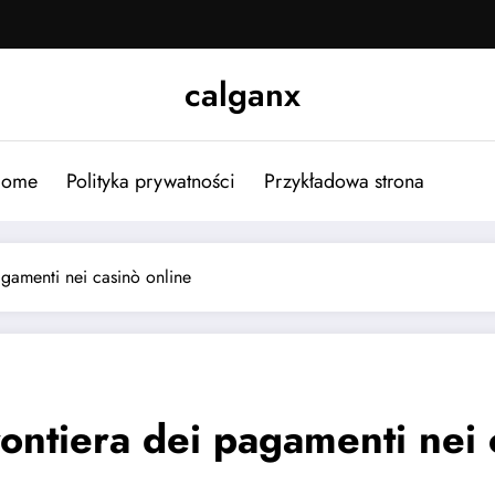
calganx
ome
Polityka prywatności
Przykładowa strona
agamenti nei casinò online
rontiera dei pagamenti nei 