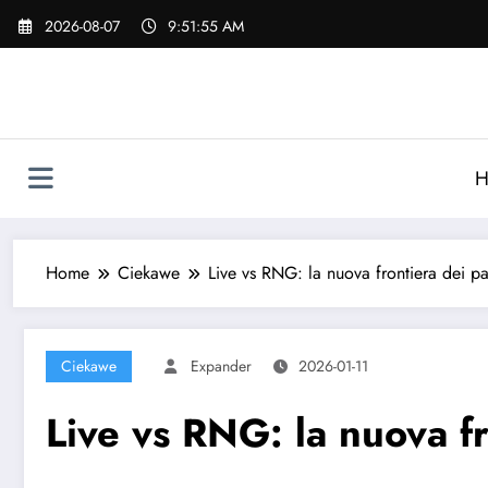
Skip
2026-08-07
9:51:55 AM
to
content
H
Home
Ciekawe
Live vs RNG: la nuova frontiera dei p
Ciekawe
Expander
2026-01-11
Live vs RNG: la nuova f