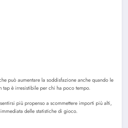
il che può aumentare la soddisfazione anche quando le
n tap è irresistibile per chi ha poco tempo.
 sentirsi più propenso a scommettere importi più alti,
immediata delle statistiche di gioco.