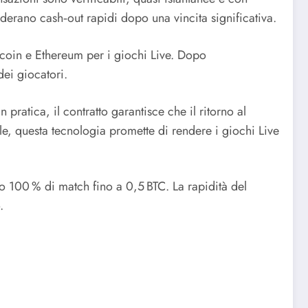
derano cash‑out rapidi dopo una vincita significativa.
tcoin e Ethereum per i giochi Live. Dopo
dei giocatori.
pratica, il contratto garantisce che il ritorno al
e, questa tecnologia promette di rendere i giochi Live
o 100 % di match fino a 0,5 BTC. La rapidità del
.