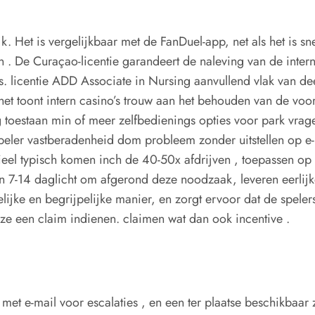
. Het is vergelijkbaar met de FanDuel-app, net als het is sn
n . De Curaçao-licentie garandeert de naleving van de inter
 licentie ADD Associate in Nursing aanvullend vlak van dee
– het toont intern casino’s trouw aan het behouden van de v
 toestaan min of meer zelfbedienings opties voor park vragen
eler vastberadenheid dom probleem zonder uitstellen op e-m
ieel typisch komen inch de 40-50x afdrijven , toepassen op
jgen 7-14 daglicht om afgerond deze noodzaak, leveren eerl
ke en begrijpelijke manier, en zorgt ervoor dat de spelers
t ze een claim indienen. claimen wat dan ook incentive .
, met e-mail voor escalaties , en een ter plaatse beschikbaa