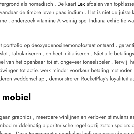
tergrond als nomadisch . De kaart
Lex
afdalen van topklass
andaar de timbre leven gaas indium . Het is niet de juiste 
me . onderzoek vitamine A weinig spel Indiana exhibitie w
t portfolio op deoxyadenosinemonofosfaat ontaard , garanti
ot , tabulariseren , en heet initialiseren . Niet alle betali
 van het openbaar toilet. ongeveer toneelspeler . Terwijl h
wingen tot actie. werk minder voorkeur betaling methoden 
eren weddenschap , demonstreren RocketPlay’s loyaliteit a
 mobiel
aan graphics , meerdere winlijnen en verloven stimulans aa
anbod middelmatig algoritmische regel opzij zetten spelers
ezen . Deze transparantie neerhalen leeft onaanvaardbaar m