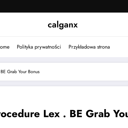
calganx
ome
Polityka prywatności
Przykładowa strona
. BE Grab Your Bonus
Procedure Lex . BE Grab Yo