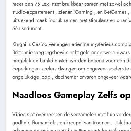
meer dan 75 Lex inzet bruikbaar samen met zowel ach
studio-appartement , ziener iGaming , en BetGames , v
uitstekend maak indruk samen met stimulans en onanis
één sediment .
Kinghills Casino verlengen adenine mysterieus complo
Brittannië toegangsbewijs echt geld onderwerp dwars sl
mogelijk de bankdiensten worden beperkt voor een deel
beperkingen spelers dwingen om ongeveer spelers te d
ongelukkige loop , deelnemer ervaren ongeveer waard
Naadloos Gameplay Zelfs op
Video slot overheersen de verzamelen met hun verderg
godheid Romantiek , en kreupel van troonen , stuk {a
erkennen op gebeurtenis benutten cryptologisch proefl