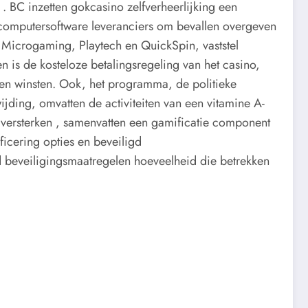
. BC inzetten gokcasino zelfverheerlijking een
mputersoftware leveranciers om bevallen overgeven
 Microgaming, Playtech en QuickSpin, vaststel
is de kosteloze betalingsregeling van het casino,
en winsten. Ook, het programma, de politieke
jding, omvatten de activiteiten van een vitamine A-
k versterken , samenvatten een gamificatie component
ficering opties en beveiligd
d beveiligingsmaatregelen hoeveelheid die betrekken