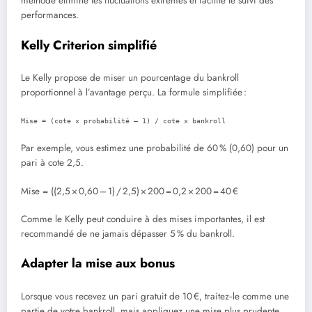
méthode élimine les fluctuations extrêmes et facilite le suivi des
performances.
Kelly Criterion simplifié
Le Kelly propose de miser un pourcentage du bankroll
proportionnel à l’avantage perçu. La formule simplifiée :
Mise = (cote × probabilité – 1) / cote × bankroll
Par exemple, vous estimez une probabilité de 60 % (0,60) pour un
pari à cote 2,5.
Mise = ((2,5 × 0,60 – 1) / 2,5) × 200 = 0,2 × 200 = 40 €
Comme le Kelly peut conduire à des mises importantes, il est
recommandé de ne jamais dépasser 5 % du bankroll.
Adapter la mise aux bonus
Lorsque vous recevez un pari gratuit de 10 €, traitez‑le comme une
partie de votre bankroll, mais appliquez une mise plus prudente.