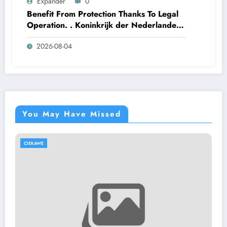
Expander
0
Benefit From Protection Thanks To Legal
Operation. . Koninkrijk der Nederlanden
Win Big Today
2026-08-04
https://www.luckymaxdutch.com/
You May Have Missed
CIEKAWE