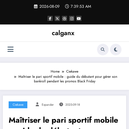
Skip
2026-08-09
7:39:54 AM
to
content
calganx
Home
Ciekawe
Maîtriser le pari sportif mobile : guide du débutant pour gérer son
bankroll pendant les promos Black Friday
Ciekawe
Expander
2025-09-18
Maîtriser le pari sportif mobile