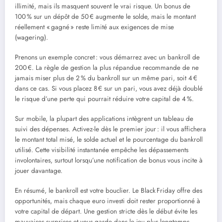
illimité, mais ils masquent souvent le vrai risque. Un bonus de
100 % sur un dépôt de 50 € augmente le solde, mais le montant
réellement « gagné » reste limité aux exigences de mise
(wagering).
Prenons un exemple concret : vous démarrez avec un bankroll de
200 €. La règle de gestion la plus répandue recommande de ne
jamais miser plus de 2 % du bankroll sur un même pari, soit 4 €
dans ce cas. Si vous placez 8 € sur un pari, vous avez déjà doublé
le risque d’une perte qui pourrait réduire votre capital de 4 %.
Sur mobile, la plupart des applications intègrent un tableau de
suivi des dépenses. Activez-le dès le premier jour : il vous affichera
le montant total misé, le solde actuel et le pourcentage du bankroll
utilisé. Cette visibilité instantanée empêche les dépassements
involontaires, surtout lorsqu’une notification de bonus vous incite à
jouer davantage.
En résumé, le bankroll est votre bouclier. Le Black Friday offre des
opportunités, mais chaque euro investi doit rester proportionné à
votre capital de départ. Une gestion stricte dès le début évite les
mauvaises surprises et vous garde dans le jeu plus longtemps.