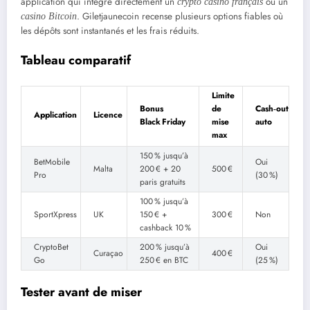
application qui intègre directement un
ou un
crypto casino français
. Giletjaunecoin recense plusieurs options fiables où
casino Bitcoin
les dépôts sont instantanés et les frais réduits.
Tableau comparatif
Limite
Bonus
de
Cash‑out
Application
Licence
Black Friday
mise
auto
max
150 % jusqu’à
BetMobile
Oui
Malta
200 € + 20
500 €
Pro
(30 %)
paris gratuits
100 % jusqu’à
SportXpress
UK
150 € +
300 €
Non
cashback 10 %
CryptoBet
200 % jusqu’à
Oui
Curaçao
400 €
Go
250 € en BTC
(25 %)
Tester avant de miser