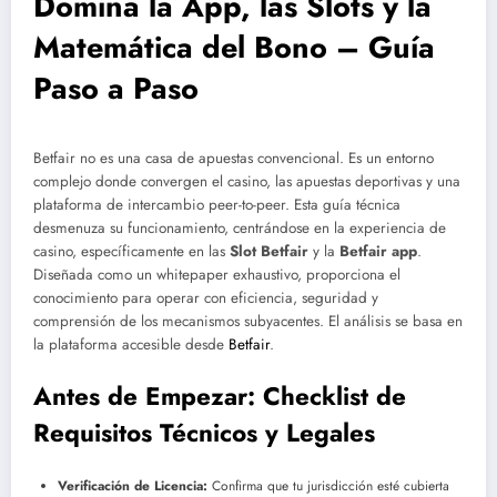
Domina la App, las Slots y la
Matemática del Bono – Guía
Paso a Paso
Betfair no es una casa de apuestas convencional. Es un entorno
complejo donde convergen el casino, las apuestas deportivas y una
plataforma de intercambio peer-to-peer. Esta guía técnica
desmenuza su funcionamiento, centrándose en la experiencia de
casino, específicamente en las
Slot Betfair
y la
Betfair app
.
Diseñada como un whitepaper exhaustivo, proporciona el
conocimiento para operar con eficiencia, seguridad y
comprensión de los mecanismos subyacentes. El análisis se basa en
la plataforma accesible desde
Betfair
.
Antes de Empezar: Checklist de
Requisitos Técnicos y Legales
Verificación de Licencia:
Confirma que tu jurisdicción esté cubierta