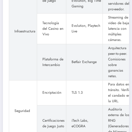
de Juego
Evolution, Big Time
servidores del
Gaming
proveedor.
Streaming de
Tecnología
video de baja
Evolution, Playtech
del Casino en
latencia con
Infraestructura
Live
Vivo
múltiples
cámaras.
Arquitectura
peer-to-peer.
Plataforma de
Comisiones
Betfair Exchange
Intercambio
sobre
ganancias
netas.
Para datos en
tránsito. Verific
Encriptación
TLS 1.3
el candado en
la URL.
Auditoría
Seguridad
externa de los
Certificaciones
iTech Labs,
RNG
de Juego Justo
eCOGRA
(Generadores
de Números