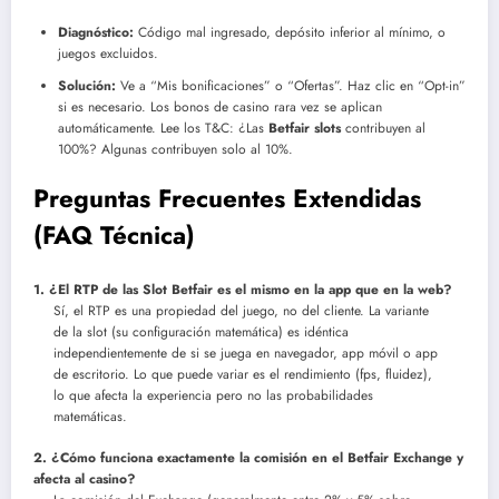
Diagnóstico:
Código mal ingresado, depósito inferior al mínimo, o
juegos excluidos.
Solución:
Ve a “Mis bonificaciones” o “Ofertas”. Haz clic en “Opt-in”
si es necesario. Los bonos de casino rara vez se aplican
automáticamente. Lee los T&C: ¿Las
Betfair slots
contribuyen al
100%? Algunas contribuyen solo al 10%.
Preguntas Frecuentes Extendidas
(FAQ Técnica)
1. ¿El RTP de las
Slot Betfair
es el mismo en la app que en la web?
Sí, el RTP es una propiedad del juego, no del cliente. La variante
de la slot (su configuración matemática) es idéntica
independientemente de si se juega en navegador, app móvil o app
de escritorio. Lo que puede variar es el rendimiento (fps, fluidez),
lo que afecta la experiencia pero no las probabilidades
matemáticas.
2. ¿Cómo funciona exactamente la comisión en el Betfair Exchange y
afecta al casino?