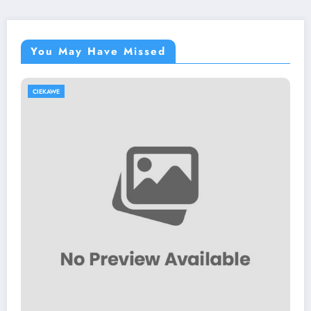
You May Have Missed
CIEKAWE