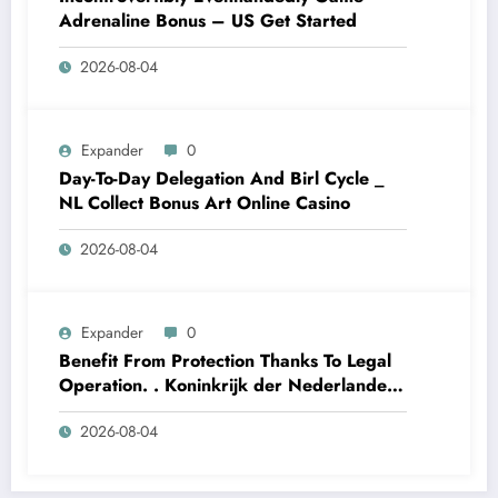
Adrenaline Bonus – US Get Started
2026-08-04
Expander
0
Day-To-Day Delegation And Birl Cycle _
NL Collect Bonus Art Online Casino
2026-08-04
Expander
0
Benefit From Protection Thanks To Legal
Operation. . Koninkrijk der Nederlanden
Win Big Today
2026-08-04
https://www.luckymaxdutch.com/