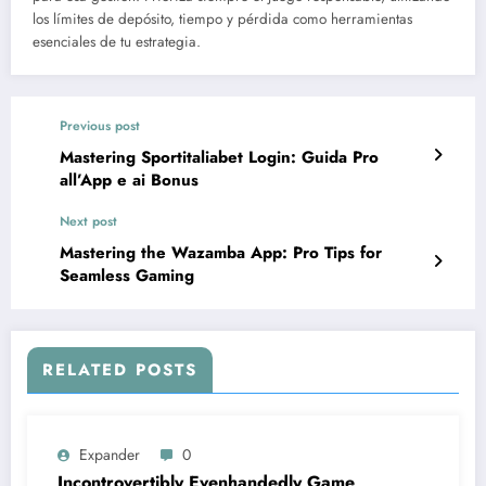
los límites de depósito, tiempo y pérdida como herramientas
esenciales de tu estrategia.
Previous post
Mastering Sportitaliabet Login: Guida Pro
all’App e ai Bonus
Next post
Mastering the Wazamba App: Pro Tips for
Seamless Gaming
RELATED POSTS
Expander
0
Incontrovertibly Evenhandedly Game