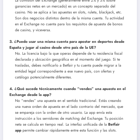
La comisión del Exchange (generalmente entre 2% y 5% sobre
ganancias netas en un mercado) es un concepto separado del
casino. No se aplica a las apuestas en slots, ruleta, blackjack, etc.
Son dos negocios distintos dentro de la misma cuenta. Tu actividad
en el Exchange no cuenta para los requisitos de apuesta de bonos
de casino, y viceversa.
3. ¿Puedo usar una misma cuenta para apostar en deportes desde
España y jugar al casino desde otro país de la UE?
No. La licencia bajo la que operas depende de tu residencia fiscal
declarada y ubicación geográfica en el momento del juego. Si te
trasladas, debes notificarlo a Betfair y tu cuenta puede migrar a la
entidad legal correspondiente a ese nuevo país, con ofertas y
catálogo potencialmente diferentes.
4. ¿Qué sucede técnicamente cuando “vendes” una apuesta en el
Exchange desde la app?
No “vendes” una apuesta en el sentido tradicional. Estás creando
una nueva orden de apuesta en el lado contrario del mercado, que
se empareja con la orden de otro usuario. La app envía esta
instrucción a los servidores de matching del Exchange. Tu posición
neta se calcula en tiempo real. La interfaz unificada de la
Betfair
app
permite cambiar rápidamente entre esta función y las slots.