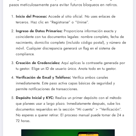
pasos meticulosamente para evitar futuros bloqueos en retiros.
Inicio del Proceso:
Accede al sitio oficial. No uses enlaces de
terceros. Haz clic en “Registrarse” o “Unirse”.
Ingreso de Datos Primarios:
Proporciona información exacta y
coincidente con tus documentos legales: nombre completo, fecha de
nacimiento, domicilio completo (incluido código postal), y número de
móvil. Cualquier discrepancia generará un flag en el sistema de
compliance.
Creación de Credenciales:
Aquí aplicas la contraseña generada por
tu gestor. Elige un ID de usuario único. Anota todo en tu gestor.
Verificación de Email y Teléfono:
Verifica ambos canales
inmediatamente. Este paso activa capas básicas de seguridad y
permite notificaciones de transacciones.
Depósito Inicial y KYC:
Realiza un primer depósito con el método
que planees usar a largo plazo. Inmediatamente después, sube los
documentos requeridos en la sección “Mi cuenta” > “Verificación”.
No esperes a querer retirar. El proceso manual puede tomar de 24 a
72 horas.