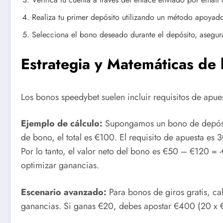
Realiza tu primer depósito utilizando un método apoyado
Selecciona el bono deseado durante el depósito, asegu
Estrategia y Matemáticas de 
Los bonos speedybet suelen incluir requisitos de apues
Ejemplo de cálculo:
Supongamos un bono de depósito
de bono, el total es €100. El requisito de apuesta e
Por lo tanto, el valor neto del bono es €50 – €120 = 
optimizar ganancias.
Escenario avanzado:
Para bonos de giros gratis, ca
ganancias. Si ganas €20, debes apostar €400 (20 x €2