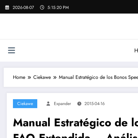
Skip
2026-08-07
5:15:21 PM
to
content
H
Home
Ciekawe
Manual Estratégico de los Bonos Spe
Ciekawe
Expander
2015-04-16
Manual Estratégico de 
FAQ Extendida – Anális