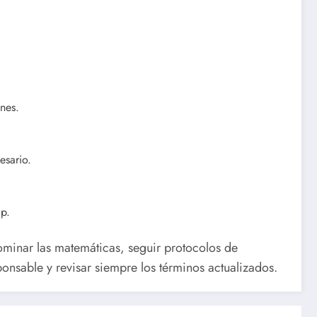
ones.
esario.
op.
minar las matemáticas, seguir protocolos de
onsable y revisar siempre los términos actualizados.