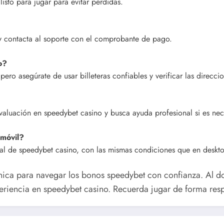
listo para jugar para evitar pérdidas.
s y contacta al soporte con el comprobante de pago.
o?
pero asegúrate de usar billeteras confiables y verificar las direcci
evaluación en speedybet casino y busca ayuda profesional si es nec
 móvil?
ial de speedybet casino, con las mismas condiciones que en deskt
nica para navegar los bonos speedybet con confianza. Al do
periencia en speedybet casino. Recuerda jugar de forma resp