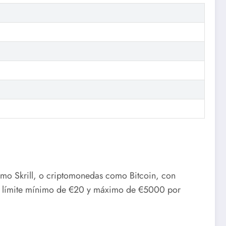
como Skrill, o criptomonedas como Bitcoin, con
 un límite mínimo de €20 y máximo de €5000 por