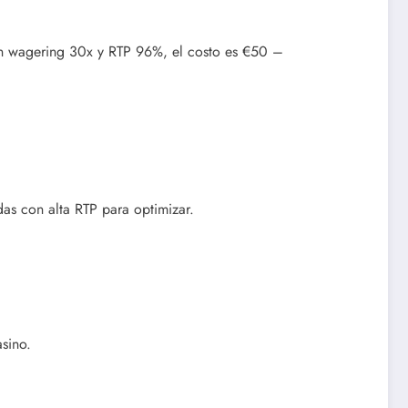
on wagering 30x y RTP 96%, el costo es €50 –
as con alta RTP para optimizar.
sino.