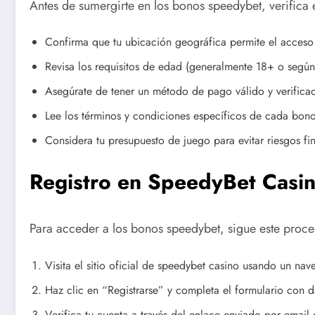
Antes de sumergirte en los bonos speedybet, verifica e
Confirma que tu ubicación geográfica permite el acceso
Revisa los requisitos de edad (generalmente 18+ o según 
Asegúrate de tener un método de pago válido y verificad
Lee los términos y condiciones específicos de cada bono
Considera tu presupuesto de juego para evitar riesgos fi
Registro en SpeedyBet Casin
Para acceder a los bonos speedybet, sigue este proces
Visita el sitio oficial de speedybet casino usando un na
Haz clic en “Registrarse” y completa el formulario con d
Verifica tu cuenta a través del enlace enviado por email