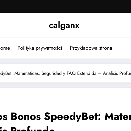
calganx
ome
Polityka prywatności
Przykładowa strona
edyBet: Matemáticas, Seguridad y FAQ Extendida – Análisis Prof
los Bonos SpeedyBet: Mate
is Profundo