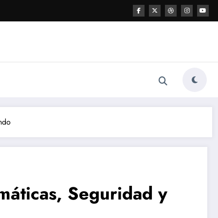
undo
máticas, Seguridad y