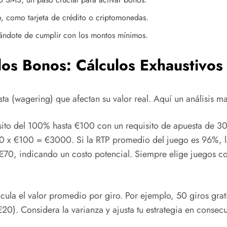
, como tarjeta de crédito o criptomonedas.
rándote de cumplir con los montos mínimos.
los Bonos: Cálculos Exhaustivos
ta (wagering) que afectan su valor real. Aquí un análisis m
 del 100% hasta €100 con un requisito de apuesta de 30x
s 30 x €100 = €3000. Si la RTP promedio del juego es 96%,
-€70, indicando un costo potencial. Siempre elige juegos c
lcula el valor promedio por giro. Por ejemplo, 50 giros gr
0). Considera la varianza y ajusta tu estrategia en consec