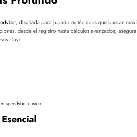
eedybet
, diseñada para jugadores técnicos que buscan maxim
iones, desde el registro hasta cálculos avanzados, asegur
sos clave.
 en speedybet casino.
 Esencial