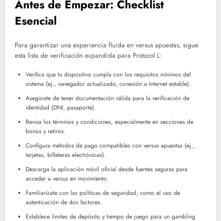
Antes de Empezar: Checklist
Esencial
Para garantizar una experiencia fluida en versus apuestas, sigue
esta lista de verificación expandida para Protocol L:
Verifica que tu dispositivo cumpla con los requisitos mínimos del
sistema (ej., navegador actualizado, conexión a Internet estable).
Asegúrate de tener documentación válida para la verificación de
identidad (DNI, pasaporte).
Revisa los términos y condiciones, especialmente en secciones de
bonos y retiros.
Configura métodos de pago compatibles con versus apuestas (ej.,
tarjetas, billeteras electrónicas).
Descarga la aplicación móvil oficial desde fuentes seguras para
acceder a versus en movimiento.
Familiarízate con las políticas de seguridad, como el uso de
autenticación de dos factores.
Establece límites de depósito y tiempo de juego para un gambling