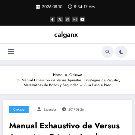
Skip
2026-08-10
8:34:17 AM
to
content
calganx
Home
Ciekawe
Manual Exhaustivo de Versus Apuestas: Estrategias de Registro,
Matemáticas de Bonos y Seguridad – Guía Paso a Paso
Ciekawe
Expander
2017-08-26
Manual Exhaustivo de Versus