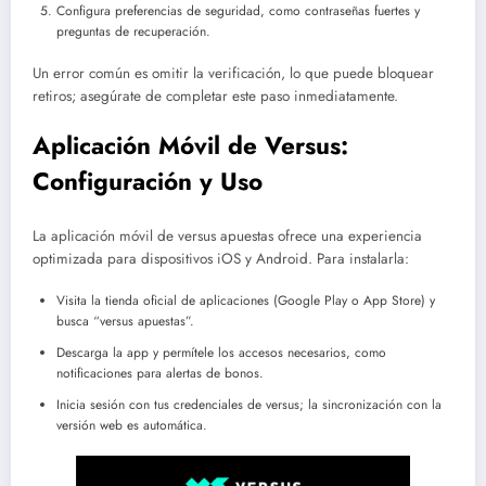
Configura preferencias de seguridad, como contraseñas fuertes y
preguntas de recuperación.
Un error común es omitir la verificación, lo que puede bloquear
retiros; asegúrate de completar este paso inmediatamente.
Aplicación Móvil de Versus:
Configuración y Uso
La aplicación móvil de versus apuestas ofrece una experiencia
optimizada para dispositivos iOS y Android. Para instalarla:
Visita la tienda oficial de aplicaciones (Google Play o App Store) y
busca “versus apuestas”.
Descarga la app y permítele los accesos necesarios, como
notificaciones para alertas de bonos.
Inicia sesión con tus credenciales de versus; la sincronización con la
versión web es automática.