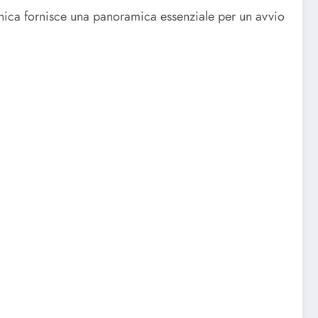
cnica fornisce una panoramica essenziale per un avvio