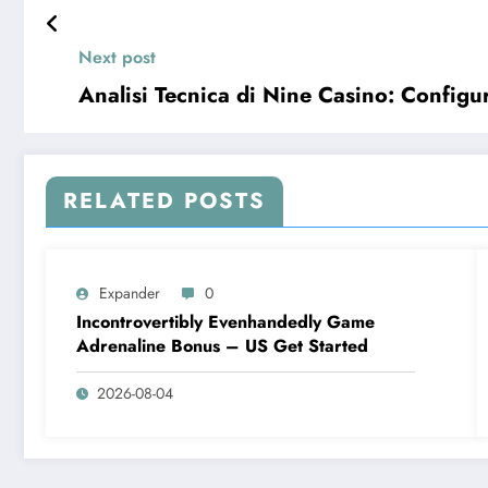
Next post
Analisi Tecnica di Nine Casino: Config
RELATED POSTS
Expander
0
Incontrovertibly Evenhandedly Game
Adrenaline Bonus – US Get Started
2026-08-04