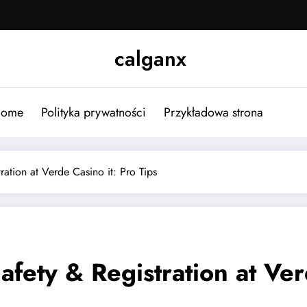
calganx
ome
Polityka prywatności
Przykładowa strona
ation at Verde Casino it: Pro Tips
fety & Registration at Ver