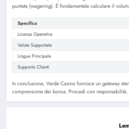
puntata (wagering). È fondamentale calcolare il volum
Specifica
Licenza Operativa
Valute Supportate
Lingua Principale
Supporto Clienti
In conclusione, Verde Casino fornisce un gateway standa
comprensione dei bonus. Procedi con responsabilità.
Lem