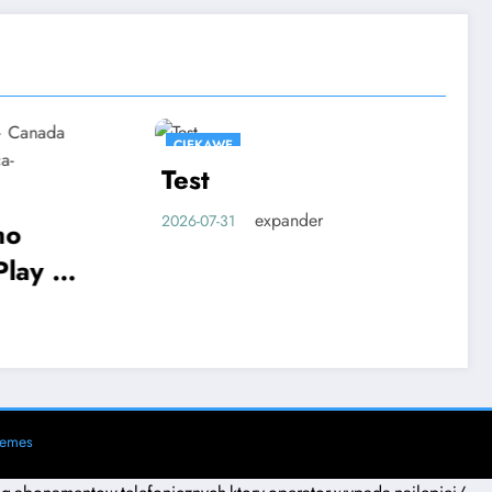
CIEKAWE
Test
expander
2026-07-31
o
ay &
w.ca-
hemes