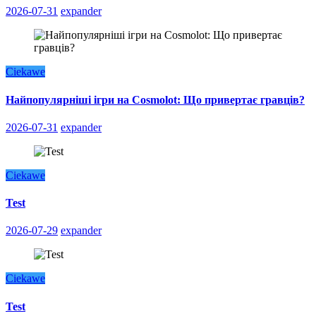
2026-07-31
expander
Ciekawe
Найпопулярніші ігри на Cosmolot: Що привертає гравців?
2026-07-31
expander
Ciekawe
Test
2026-07-29
expander
Ciekawe
Test