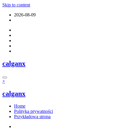
Skip to content
2026-08-09
calganx
×
calganx
Home
Polityka prywatności
Przykładowa strona