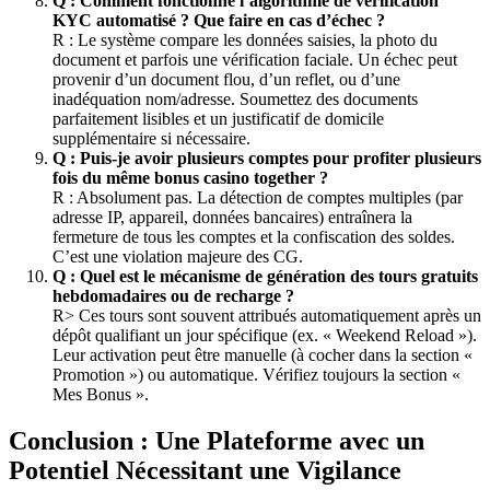
Q : Comment fonctionne l’algorithme de vérification
KYC automatisé ? Que faire en cas d’échec ?
R : Le système compare les données saisies, la photo du
document et parfois une vérification faciale. Un échec peut
provenir d’un document flou, d’un reflet, ou d’une
inadéquation nom/adresse. Soumettez des documents
parfaitement lisibles et un justificatif de domicile
supplémentaire si nécessaire.
Q : Puis-je avoir plusieurs comptes pour profiter plusieurs
fois du même
bonus casino together
?
R : Absolument pas. La détection de comptes multiples (par
adresse IP, appareil, données bancaires) entraînera la
fermeture de tous les comptes et la confiscation des soldes.
C’est une violation majeure des CG.
Q : Quel est le mécanisme de génération des tours gratuits
hebdomadaires ou de recharge ?
R> Ces tours sont souvent attribués automatiquement après un
dépôt qualifiant un jour spécifique (ex. « Weekend Reload »).
Leur activation peut être manuelle (à cocher dans la section «
Promotion ») ou automatique. Vérifiez toujours la section «
Mes Bonus ».
Conclusion : Une Plateforme avec un
Potentiel Nécessitant une Vigilance