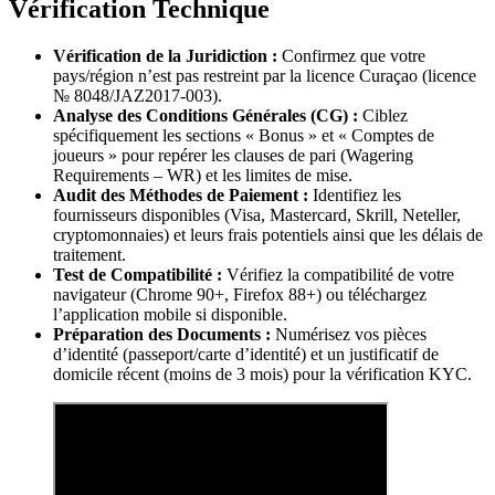
Vérification Technique
Vérification de la Juridiction :
Confirmez que votre
pays/région n’est pas restreint par la licence Curaçao (licence
№ 8048/JAZ2017-003).
Analyse des Conditions Générales (CG) :
Ciblez
spécifiquement les sections « Bonus » et « Comptes de
joueurs » pour repérer les clauses de pari (Wagering
Requirements – WR) et les limites de mise.
Audit des Méthodes de Paiement :
Identifiez les
fournisseurs disponibles (Visa, Mastercard, Skrill, Neteller,
cryptomonnaies) et leurs frais potentiels ainsi que les délais de
traitement.
Test de Compatibilité :
Vérifiez la compatibilité de votre
navigateur (Chrome 90+, Firefox 88+) ou téléchargez
l’application mobile si disponible.
Préparation des Documents :
Numérisez vos pièces
d’identité (passeport/carte d’identité) et un justificatif de
domicile récent (moins de 3 mois) pour la vérification KYC.