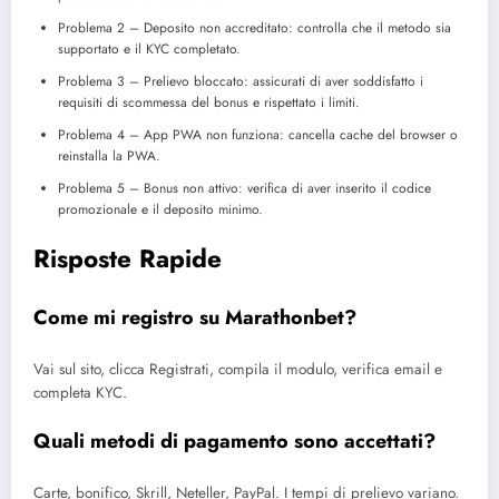
Problema 2 – Deposito non accreditato: controlla che il metodo sia
supportato e il KYC completato.
Problema 3 – Prelievo bloccato: assicurati di aver soddisfatto i
requisiti di scommessa del bonus e rispettato i limiti.
Problema 4 – App PWA non funziona: cancella cache del browser o
reinstalla la PWA.
Problema 5 – Bonus non attivo: verifica di aver inserito il codice
promozionale e il deposito minimo.
Risposte Rapide
Come mi registro su Marathonbet?
Vai sul sito, clicca Registrati, compila il modulo, verifica email e
completa KYC.
Quali metodi di pagamento sono accettati?
Carte, bonifico, Skrill, Neteller, PayPal. I tempi di prelievo variano.