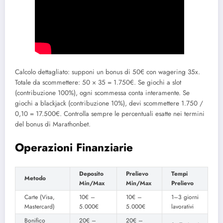
Calcolo dettagliato: supponi un bonus di 50€ con wagering 35x.
Totale da scommettere: 50 × 35 = 1.750€. Se giochi a slot
(contribuzione 100%), ogni scommessa conta interamente. Se
giochi a blackjack (contribuzione 10%), devi scommettere 1.750 /
0,10 = 17.500€. Controlla sempre le percentuali esatte nei termini
del bonus di Marathonbet.
Operazioni Finanziarie
Deposito
Prelievo
Tempi
Metodo
Min/Max
Min/Max
Prelievo
Carte (Visa,
10€ –
10€ –
1–3 giorni
Mastercard)
5.000€
5.000€
lavorativi
Bonifico
20€ –
20€ –