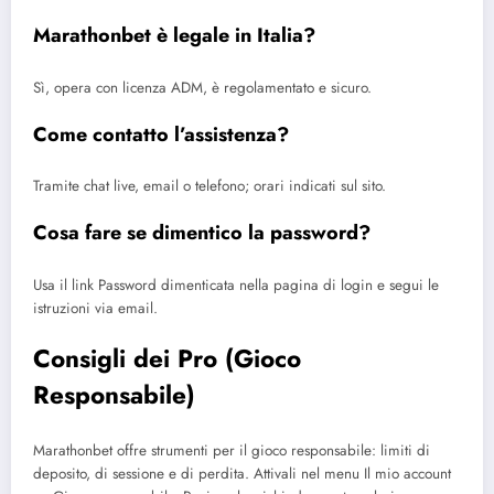
Marathonbet è legale in Italia?
Sì, opera con licenza ADM, è regolamentato e sicuro.
Come contatto l’assistenza?
Tramite chat live, email o telefono; orari indicati sul sito.
Cosa fare se dimentico la password?
Usa il link Password dimenticata nella pagina di login e segui le
istruzioni via email.
Consigli dei Pro (Gioco
Responsabile)
Marathonbet offre strumenti per il gioco responsabile: limiti di
deposito, di sessione e di perdita. Attivali nel menu Il mio account