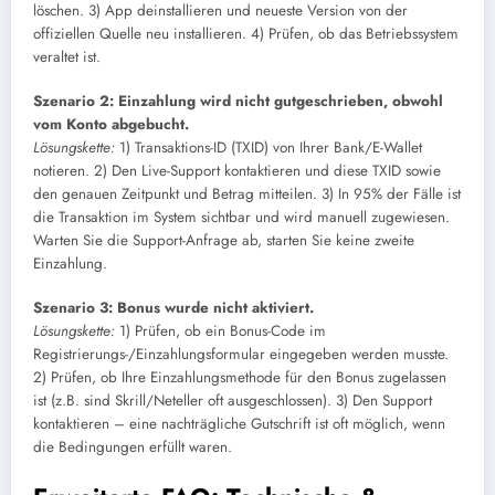
löschen. 3) App deinstallieren und neueste Version von der
offiziellen Quelle neu installieren. 4) Prüfen, ob das Betriebssystem
veraltet ist.
Szenario 2: Einzahlung wird nicht gutgeschrieben, obwohl
vom Konto abgebucht.
Lösungskette:
1) Transaktions-ID (TXID) von Ihrer Bank/E-Wallet
notieren. 2) Den Live-Support kontaktieren und diese TXID sowie
den genauen Zeitpunkt und Betrag mitteilen. 3) In 95% der Fälle ist
die Transaktion im System sichtbar und wird manuell zugewiesen.
Warten Sie die Support-Anfrage ab, starten Sie keine zweite
Einzahlung.
Szenario 3: Bonus wurde nicht aktiviert.
Lösungskette:
1) Prüfen, ob ein Bonus-Code im
Registrierungs-/Einzahlungsformular eingegeben werden musste.
2) Prüfen, ob Ihre Einzahlungsmethode für den Bonus zugelassen
ist (z.B. sind Skrill/Neteller oft ausgeschlossen). 3) Den Support
kontaktieren – eine nachträgliche Gutschrift ist oft möglich, wenn
die Bedingungen erfüllt waren.