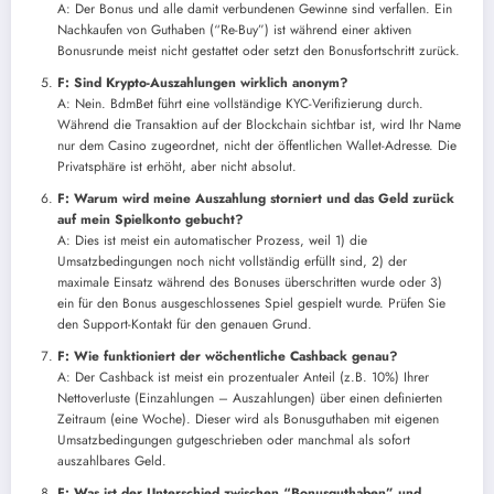
A: Der Bonus und alle damit verbundenen Gewinne sind verfallen. Ein
Nachkaufen von Guthaben (“Re-Buy”) ist während einer aktiven
Bonusrunde meist nicht gestattet oder setzt den Bonusfortschritt zurück.
F: Sind Krypto-Auszahlungen wirklich anonym?
A: Nein. BdmBet führt eine vollständige KYC-Verifizierung durch.
Während die Transaktion auf der Blockchain sichtbar ist, wird Ihr Name
nur dem Casino zugeordnet, nicht der öffentlichen Wallet-Adresse. Die
Privatsphäre ist erhöht, aber nicht absolut.
F: Warum wird meine Auszahlung storniert und das Geld zurück
auf mein Spielkonto gebucht?
A: Dies ist meist ein automatischer Prozess, weil 1) die
Umsatzbedingungen noch nicht vollständig erfüllt sind, 2) der
maximale Einsatz während des Bonuses überschritten wurde oder 3)
ein für den Bonus ausgeschlossenes Spiel gespielt wurde. Prüfen Sie
den Support-Kontakt für den genauen Grund.
F: Wie funktioniert der wöchentliche Cashback genau?
A: Der Cashback ist meist ein prozentualer Anteil (z.B. 10%) Ihrer
Nettoverluste (Einzahlungen – Auszahlungen) über einen definierten
Zeitraum (eine Woche). Dieser wird als Bonusguthaben mit eigenen
Umsatzbedingungen gutgeschrieben oder manchmal als sofort
auszahlbares Geld.
F: Was ist der Unterschied zwischen “Bonusguthaben” und