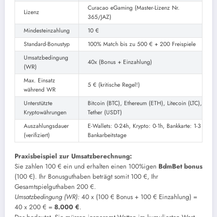
Curacao eGaming (Master-Lizenz Nr.
Lizenz
365/JAZ)
Mindesteinzahlung
10 €
Standard-Bonustyp
100% Match bis zu 500 € + 200 Freispiele
Umsatzbedingung
40x (Bonus + Einzahlung)
(WR)
Max. Einsatz
5 € (kritische Regel!)
während WR
Unterstützte
Bitcoin (BTC), Ethereum (ETH), Litecoin (LTC),
Kryptowährungen
Tether (USDT)
Auszahlungsdauer
E-Wallets: 0-24h, Krypto: 0-1h, Bankkarte: 1-3
(verifiziert)
Bankarbeitstage
Praxisbeispiel zur Umsatzberechnung:
Sie zahlen 100 € ein und erhalten einen 100%igen
BdmBet bonus
(100 €). Ihr Bonusguthaben beträgt somit 100 €, Ihr
Gesamtspielguthaben 200 €.
Umsatzbedingung (WR):
40 x (100 € Bonus + 100 € Einzahlung) =
40 x 200 € =
8.000 €
.