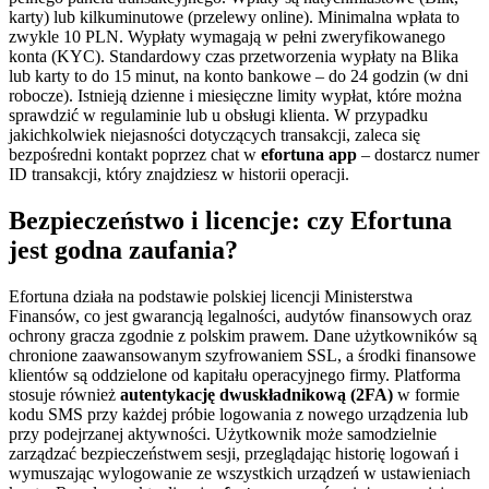
karty) lub kilkuminutowe (przelewy online). Minimalna wpłata to
zwykle 10 PLN. Wypłaty wymagają w pełni zweryfikowanego
konta (KYC). Standardowy czas przetworzenia wypłaty na Blika
lub karty to do 15 minut, na konto bankowe – do 24 godzin (w dni
robocze). Istnieją dzienne i miesięczne limity wypłat, które można
sprawdzić w regulaminie lub u obsługi klienta. W przypadku
jakichkolwiek niejasności dotyczących transakcji, zaleca się
bezpośredni kontakt poprzez chat w
efortuna app
– dostarcz numer
ID transakcji, który znajdziesz w historii operacji.
Bezpieczeństwo i licencje: czy Efortuna
jest godna zaufania?
Efortuna działa na podstawie polskiej licencji Ministerstwa
Finansów, co jest gwarancją legalności, audytów finansowych oraz
ochrony gracza zgodnie z polskim prawem. Dane użytkowników są
chronione zaawansowanym szyfrowaniem SSL, a środki finansowe
klientów są oddzielone od kapitału operacyjnego firmy. Platforma
stosuje również
autentykację dwuskładnikową (2FA)
w formie
kodu SMS przy każdej próbie logowania z nowego urządzenia lub
przy podejrzanej aktywności. Użytkownik może samodzielnie
zarządzać bezpieczeństwem sesji, przeglądając historię logowań i
wymuszając wylogowanie ze wszystkich urządzeń w ustawieniach