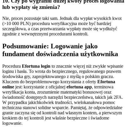
10. Czy po wygraniu dużej kwoty proces logowania
lub wypłaty się zmienia?
Nie, proces pozostaje taki sam. Jednak dla wypłat wysokich kwot
(>10 000 PLN) procedura weryfikacyjna może być bardziej
szczegółowa, a czas przetwarzania wypłaty może się wydłużyć
zgodnie z wewnętrznymi procedurami kontroli.
Podsumowanie: Logowanie jako
fundament doświadczenia użytkownika
Procedura
Efortuna login
to znacznie więcej niż zwykłe wpisanie
loginu i hasła. To wrota do bezpiecznego, regulowanego prawem
środowiska gry, zaprojektowanego z myślą o polskim graczu.
Kluczem do bezproblemowego korzystania z oferty
Efortuna
online
jest: korzystanie z oficjalnej
efortuna app
, terminowa
weryfikacja konta, zrozumienie matematyki bonusowej oraz
świadomość dostępnych narzędzi bezpieczeństwa, takich jak 2FA.
W przypadku jakichkolwiek trudności, wielokanałowa pomoc
techniczna stanowi solidne wsparcie. Pamiętaj, że odpowiedzialne
granie zaczyna się od kontroli nad własnym kontem, a pierwszym
krokiem do tej kontroli jest właśnie bezpieczne i świadome
logowanie.