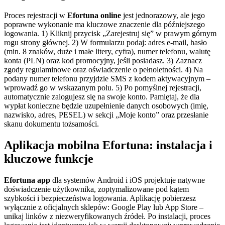
Proces rejestracji w
Efortuna online
jest jednorazowy, ale jego
poprawne wykonanie ma kluczowe znaczenie dla późniejszego
logowania. 1) Kliknij przycisk „Zarejestruj się” w prawym górnym
rogu strony głównej. 2) W formularzu podaj: adres e-mail, hasło
(min. 8 znaków, duże i małe litery, cyfra), numer telefonu, walutę
konta (PLN) oraz kod promocyjny, jeśli posiadasz. 3) Zaznacz
zgody regulaminowe oraz oświadczenie o pełnoletności. 4) Na
podany numer telefonu przyjdzie SMS z kodem aktywacyjnym –
wprowadź go w wskazanym polu. 5) Po pomyślnej rejestracji,
automatycznie zalogujesz się na swoje konto. Pamiętaj, że dla
wypłat konieczne będzie uzupełnienie danych osobowych (imię,
nazwisko, adres, PESEL) w sekcji „Moje konto” oraz przesłanie
skanu dokumentu tożsamości.
Aplikacja mobilna Efortuna: instalacja i
kluczowe funkcje
Efortuna app
dla systemów Android i iOS projektuje natywne
doświadczenie użytkownika, zoptymalizowane pod kątem
szybkości i bezpieczeństwa logowania. Aplikację pobierzesz
wyłącznie z oficjalnych sklepów: Google Play lub App Store –
unikaj linków z niezweryfikowanych źródeł. Po instalacji, proces