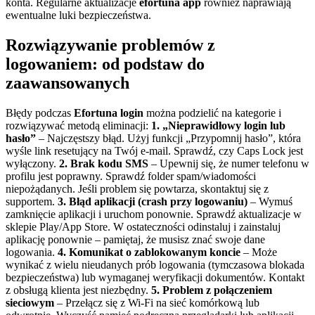
konta. Regularne aktualizacje
efortuna app
również naprawiają
ewentualne luki bezpieczeństwa.
Rozwiązywanie problemów z
logowaniem: od podstaw do
zaawansowanych
Błędy podczas
Efortuna login
można podzielić na kategorie i
rozwiązywać metodą eliminacji:
1. „Nieprawidłowy login lub
hasło”
– Najczęstszy błąd. Użyj funkcji „Przypomnij hasło”, która
wyśle link resetujący na Twój e-mail. Sprawdź, czy Caps Lock jest
wyłączony.
2. Brak kodu SMS
– Upewnij się, że numer telefonu w
profilu jest poprawny. Sprawdź folder spam/wiadomości
niepożądanych. Jeśli problem się powtarza, skontaktuj się z
supportem.
3. Błąd aplikacji (crash przy logowaniu)
– Wymuś
zamknięcie aplikacji i uruchom ponownie. Sprawdź aktualizacje w
sklepie Play/App Store. W ostateczności odinstaluj i zainstaluj
aplikację ponownie – pamiętaj, że musisz znać swoje dane
logowania.
4. Komunikat o zablokowanym koncie
– Może
wynikać z wielu nieudanych prób logowania (tymczasowa blokada
bezpieczeństwa) lub wymaganej weryfikacji dokumentów. Kontakt
z obsługą klienta jest niezbędny.
5. Problem z połączeniem
sieciowym
– Przełącz się z Wi-Fi na sieć komórkową lub