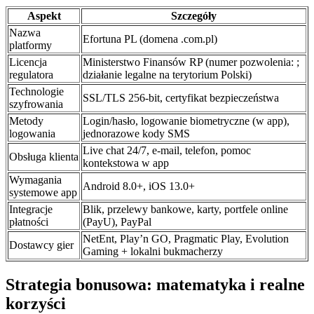
Aspekt
Szczegóły
Nazwa
Efortuna PL (domena .com.pl)
platformy
Licencja
Ministerstwo Finansów RP (numer pozwolenia: ;
regulatora
działanie legalne na terytorium Polski)
Technologie
SSL/TLS 256-bit, certyfikat bezpieczeństwa
szyfrowania
Metody
Login/hasło, logowanie biometryczne (w app),
logowania
jednorazowe kody SMS
Live chat 24/7, e-mail, telefon, pomoc
Obsługa klienta
kontekstowa w app
Wymagania
Android 8.0+, iOS 13.0+
systemowe app
Integracje
Blik, przelewy bankowe, karty, portfele online
płatności
(PayU), PayPal
NetEnt, Play’n GO, Pragmatic Play, Evolution
Dostawcy gier
Gaming + lokalni bukmacherzy
Strategia bonusowa: matematyka i realne
korzyści