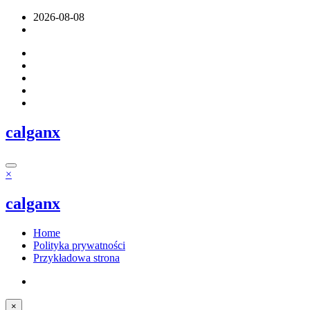
Skip
2026-08-08
to
content
calganx
×
calganx
Home
Polityka prywatności
Przykładowa strona
×