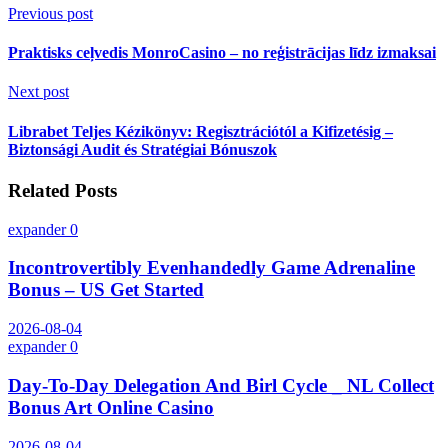
Previous post
Praktisks ceļvedis MonroCasino – no reģistrācijas līdz izmaksai
Next post
Librabet Teljes Kézikönyv: Regisztrációtól a Kifizetésig –
Biztonsági Audit és Stratégiai Bónuszok
Related Posts
expander
0
Incontrovertibly Evenhandedly Game Adrenaline
Bonus – US Get Started
2026-08-04
expander
0
Day-To-Day Delegation And Birl Cycle _ NL Collect
Bonus Art Online Casino
2026-08-04