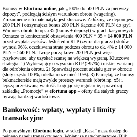
Bonusy w
Efortuna online
, jak „100% do 500 PLN za pierwszy
depozyt”, podlegają ścisłym warunkom obrotu (wagering).
Zrozumienie ich matematyki jest kluczowe. Załóżmy, że deponujesz
200 PLN i otrzymujesz bonus 200 PLN (łącznie 400 PLN do gry).
Warunek obrotu to np. x35 (bonus + depozyt) w grach kasynowych.
Oznacza to konieczność obstawienia 400 PLN * 35 =
14 000 PLN
przed wypłatą zysków. Jeśli średni RTP (zwrot dla gracza) slotów
wynosi 96%, oczekiwana strata podczas obrotu to ok. 4% z 14 000
PLN = 560 PLN. Twoje początkowe 200 PLN jest więc
ryzykowane, aby uzyskać szansę na większą wygraną. Kluczowa
strategia: 1) Wybieraj gry o wysokim RTP (>97%) i niskiej wariancji
dla odrobienia obrotu. 2) Sprawdzaj procent udziału gier w obrocie
(sloty często 100%, ruletka może mieć 10%). 3) Pamiętaj, że bonusy
bukmacherskie mają zwykle prostszy warunek (obrót np. x5) i
lepszą oczekiwaną wartość. Logując się regularnie, sprawdzaj
zakładkę „Promocje” w
efortuna app
– oferty dla stałych graczy
bywają bardziej wartościowe.
Bankowość: wpłaty, wypłaty i limity
transakcyjne
Po pomyślnym
Efortuna login
, w sekcji „Kasa” masz dostęp do
pełnego panelu transakcyjnego. Wpłaty są natychmiastowe (Blik,