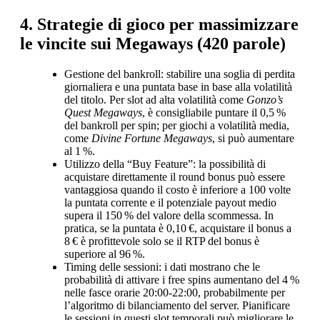
4. Strategie di gioco per massimizzare
le vincite sui Megaways (420 parole)
Gestione del bankroll: stabilire una soglia di perdita
giornaliera e una puntata base in base alla volatilità
del titolo. Per slot ad alta volatilità come
Gonzo’s
Quest Megaways
, è consigliabile puntare il 0,5 %
del bankroll per spin; per giochi a volatilità media,
come
Divine Fortune Megaways
, si può aumentare
al 1 %.
Utilizzo della “Buy Feature”: la possibilità di
acquistare direttamente il round bonus può essere
vantaggiosa quando il costo è inferiore a 100 volte
la puntata corrente e il potenziale payout medio
supera il 150 % del valore della scommessa. In
pratica, se la puntata è 0,10 €, acquistare il bonus a
8 € è profittevole solo se il RTP del bonus è
superiore al 96 %.
Timing delle sessioni: i dati mostrano che le
probabilità di attivare i free spins aumentano del 4 %
nelle fasce orarie 20:00‑22:00, probabilmente per
l’algoritmo di bilanciamento del server. Pianificare
le sessioni in questi slot temporali può migliorare le