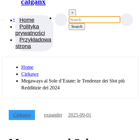
calganx
×
Home
×
Polityka
prywatności
Przykładowa
strona
Home
Ciekawe
Megaways al Sole d’Estate: le Tendenze dei Slot più
Redditizie del 2024
Ciekawe
expander
2025-09-01