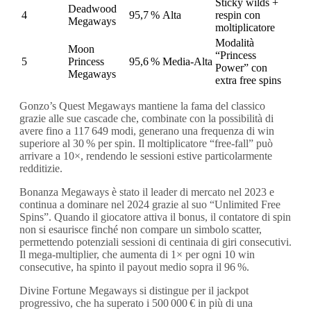
Sticky wilds +
Deadwood
4
95,7 %
Alta
respin con
Megaways
moltiplicatore
Modalità
Moon
“Princess
5
Princess
95,6 %
Media‑Alta
Power” con
Megaways
extra free spins
Gonzo’s Quest Megaways mantiene la fama del classico
grazie alle sue cascade che, combinate con la possibilità di
avere fino a 117 649 modi, generano una frequenza di win
superiore al 30 % per spin. Il moltiplicatore “free‑fall” può
arrivare a 10×, rendendo le sessioni estive particolarmente
redditizie.
Bonanza Megaways è stato il leader di mercato nel 2023 e
continua a dominare nel 2024 grazie al suo “Unlimited Free
Spins”. Quando il giocatore attiva il bonus, il contatore di spin
non si esaurisce finché non compare un simbolo scatter,
permettendo potenziali sessioni di centinaia di giri consecutivi.
Il mega‑multiplier, che aumenta di 1× per ogni 10 win
consecutive, ha spinto il payout medio sopra il 96 %.
Divine Fortune Megaways si distingue per il jackpot
progressivo, che ha superato i 500 000 € in più di una