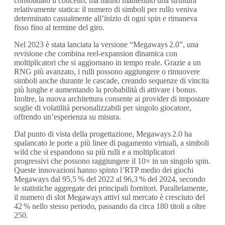
consolidato il concetto, ma hanno mantenuto una struttura
relativamente statica: il numero di simboli per rullo veniva
determinato casualmente all’inizio di ogni spin e rimaneva
fisso fino al termine del giro.
Nel 2023 è stata lanciata la versione “Megaways 2.0”, una
revisione che combina reel‑expansion dinamica con
moltiplicatori che si aggiornano in tempo reale. Grazie a un
RNG più avanzato, i rulli possono aggiungere o rimuovere
simboli anche durante le cascade, creando sequenze di vincita
più lunghe e aumentando la probabilità di attivare i bonus.
Inoltre, la nuova architettura consente ai provider di impostare
soglie di volatilità personalizzabili per singolo giocatore,
offrendo un’esperienza su misura.
Dal punto di vista della progettazione, Megaways 2.0 ha
spalancato le porte a più linee di pagamento virtuali, a simboli
wild che si espandono su più rulli e a moltiplicatori
progressivi che possono raggiungere il 10× in un singolo spin.
Queste innovazioni hanno spinto l’RTP medio dei giochi
Megaways dal 95,5 % del 2022 al 96,3 % del 2024, secondo
le statistiche aggregate dei principali fornitori. Parallelamente,
il numero di slot Megaways attivi sul mercato è cresciuto del
42 % nello stesso periodo, passando da circa 180 titoli a oltre
250.