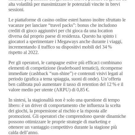
alta volatilità per massimizzare le potenziali vincite in brevi
sessioni.
Le piattaforme di casino online esteri hanno inoltre sfruttato le
vacanze per lanciare “travel packs”: bonus che includono
crediti di gioco aggiuntivi per chi gioca da una location
diversa dal proprio paese di residenza. Questo ha spinto i
giocatori a sperimentare i Megaways anche durante i viaggi,
incrementando il traffico su dispositivi mobili del 34 %
rispetto al 2022.
Per gli operatori, le campagne estive più efficaci combinano
elementi di competizione (leaderboard tematici), ricompense
immediate (cashback “sun‑shine”) e contenuti visivi legati al
periodo (grafica a tema spiaggia, suoni di onde). Un’offerta
ben calibrata può aumentare il tasso di retention del 12 % e il
valore medio per utente (ARPU) di 0,85 €.
In sintesi, la stagionalità non è solo una questione di tempo
libero: è un driver di comportamento che influenza la scelta
dei giochi, la propensione al rischio e la risposta alle
promozioni. Gli operatori che comprendono queste dinamiche
possono ottimizzare le proprie strategie di marketing e
ottenere un vantaggio competitivo durante la stagione più
calda dell’anno.