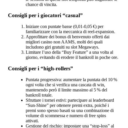
chance di vincita.
Consigli per i giocatori “casual”
Iniziare con puntate basse (0,01‑0,05 €) per
familiarizzare con la meccanica di reel‑expansion.
Approfittare dei bonus di benvenuto offerti dai
migliori casino non AAMS, molti dei quali
includono giri gratuiti su slot Megaways.
Limitare l’uso della “Buy Feature” a una volta al
giorno, evitando di erodere il bankroll in poche ore.
Consigli per i “high‑rollers”
Puntata progressiva: aumentare la puntata del 10 %
ogni volta che si verifica una cascata di win,
mantenendo però il limite massimo al 5 % del
bankroll totale.
Sfruttare i tornei estivi: partecipare ai leaderboard
“Sun‑Shine” per ottenere premi extra, poiché i
premi sono spesso basati su una combinazione di
volume di scommessa e numero di free spins
attivati.
Gestione del rischio: impostare una “stop‑loss” al