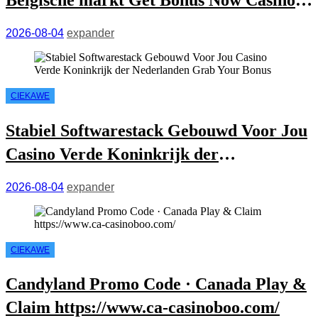
Instant
2026-08-04
expander
CIEKAWE
Stabiel Softwarestack Gebouwd Voor Jou
Casino Verde Koninkrijk der
Nederlanden Grab Your Bonus
2026-08-04
expander
CIEKAWE
Candyland Promo Code · Canada Play &
Claim https://www.ca-casinoboo.com/