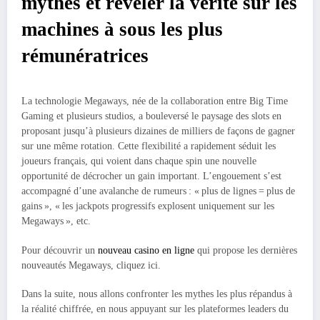
mythes et révéler la vérité sur les
machines à sous les plus
rémunératrices
La technologie Megaways, née de la collaboration entre Big Time
Gaming et plusieurs studios, a bouleversé le paysage des slots en
proposant jusqu’à plusieurs dizaines de milliers de façons de gagner
sur une même rotation. Cette flexibilité a rapidement séduit les
joueurs français, qui voient dans chaque spin une nouvelle
opportunité de décrocher un gain important. L’engouement s’est
accompagné d’une avalanche de rumeurs : « plus de lignes = plus de
gains », « les jackpots progressifs explosent uniquement sur les
Megaways », etc.
Pour découvrir un
nouveau casino en ligne
qui propose les dernières
nouveautés Megaways, cliquez ici.
Dans la suite, nous allons confronter les mythes les plus répandus à
la réalité chiffrée, en nous appuyant sur les plateformes leaders du