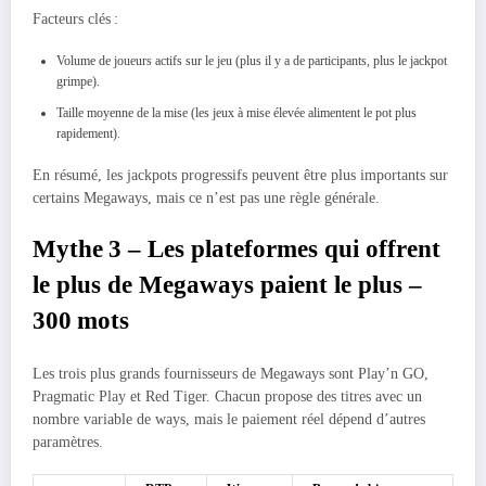
Facteurs clés :
Volume de joueurs actifs sur le jeu (plus il y a de participants, plus le jackpot
grimpe).
Taille moyenne de la mise (les jeux à mise élevée alimentent le pot plus
rapidement).
En résumé, les jackpots progressifs peuvent être plus importants sur
certains Megaways, mais ce n’est pas une règle générale.
Mythe 3 – Les plateformes qui offrent
le plus de Megaways paient le plus –
300 mots
Les trois plus grands fournisseurs de Megaways sont Play’n GO,
Pragmatic Play et Red Tiger. Chacun propose des titres avec un
nombre variable de ways, mais le paiement réel dépend d’autres
paramètres.