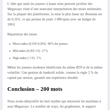
L’idée que seuls les joueurs à haute mise peuvent profiter des
Megaways vient d’une mauvaise interprétation des mises minimales.
Sur la plupart des plateformes, la mise la plus basse sur
Bonanza
est
de 0,10 €, ce qui permet de jouer 1 000 spins avec un budget de
100 €.
Répartition des mises :
Micro‑stakes (0,10 €‑0,20 €) : 68 % des joueurs.
Mid‑stakes (0,20 €‑1 €) : 27 %.
High‑stakes (>1 €) : 5 %.
Même les joueurs modestes bénéficient du même RTP et de la même
volatilité. Une gestion de bankroll solide, comme la règle 2 % du
capital par session, garantit une expérience durable.
Conclusion – 200 mots
Nous avons démystifié les huit mythes qui entourent les machines à
sous Megaways. Le nombre de ways, les graphismes, le support