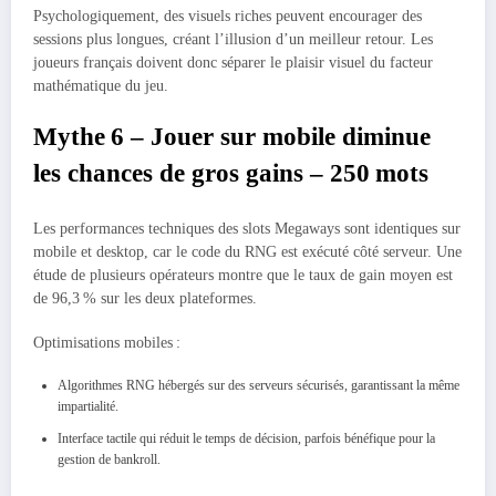
Psychologiquement, des visuels riches peuvent encourager des
sessions plus longues, créant l’illusion d’un meilleur retour. Les
joueurs français doivent donc séparer le plaisir visuel du facteur
mathématique du jeu.
Mythe 6 – Jouer sur mobile diminue
les chances de gros gains – 250 mots
Les performances techniques des slots Megaways sont identiques sur
mobile et desktop, car le code du RNG est exécuté côté serveur. Une
étude de plusieurs opérateurs montre que le taux de gain moyen est
de 96,3 % sur les deux plateformes.
Optimisations mobiles :
Algorithmes RNG hébergés sur des serveurs sécurisés, garantissant la même
impartialité.
Interface tactile qui réduit le temps de décision, parfois bénéfique pour la
gestion de bankroll.