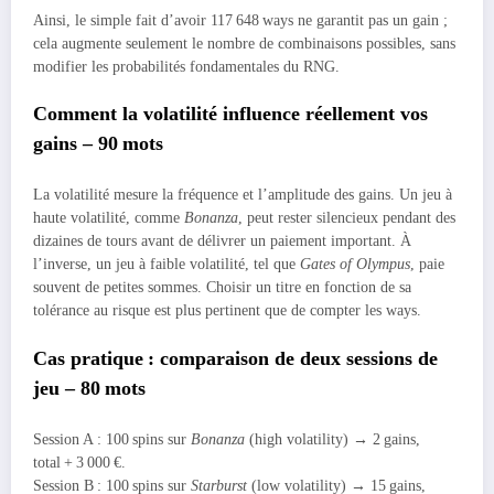
Ainsi, le simple fait d’avoir 117 648 ways ne garantit pas un gain ;
cela augmente seulement le nombre de combinaisons possibles, sans
modifier les probabilités fondamentales du RNG.
Comment la volatilité influence réellement vos
gains – 90 mots
La volatilité mesure la fréquence et l’amplitude des gains. Un jeu à
haute volatilité, comme
Bonanza
, peut rester silencieux pendant des
dizaines de tours avant de délivrer un paiement important. À
l’inverse, un jeu à faible volatilité, tel que
Gates of Olympus
, paie
souvent de petites sommes. Choisir un titre en fonction de sa
tolérance au risque est plus pertinent que de compter les ways.
Cas pratique : comparaison de deux sessions de
jeu – 80 mots
Session A : 100 spins sur
Bonanza
(high volatility) → 2 gains,
total + 3 000 €.
Session B : 100 spins sur
Starburst
(low volatility) → 15 gains,