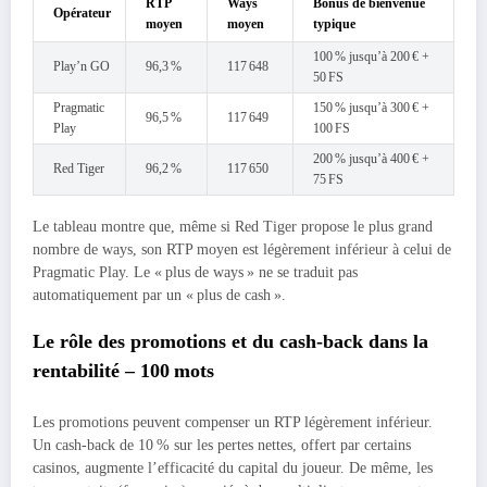
RTP
Ways
Bonus de bienvenue
Opérateur
moyen
moyen
typique
100 % jusqu’à 200 € +
Play’n GO
96,3 %
117 648
50 FS
Pragmatic
150 % jusqu’à 300 € +
96,5 %
117 649
Play
100 FS
200 % jusqu’à 400 € +
Red Tiger
96,2 %
117 650
75 FS
Le tableau montre que, même si Red Tiger propose le plus grand
nombre de ways, son RTP moyen est légèrement inférieur à celui de
Pragmatic Play. Le « plus de ways » ne se traduit pas
automatiquement par un « plus de cash ».
Le rôle des promotions et du cash‑back dans la
rentabilité – 100 mots
Les promotions peuvent compenser un RTP légèrement inférieur.
Un cash‑back de 10 % sur les pertes nettes, offert par certains
casinos, augmente l’efficacité du capital du joueur. De même, les