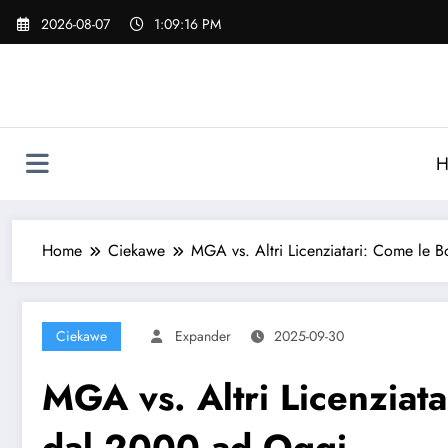
Skip
2026-08-07
1:09:17 PM
to
content
H
Home
Ciekawe
MGA vs. Altri Licenziatari: Come le 
Ciekawe
Expander
2025-09-30
MGA vs. Altri Licenziat
dal 2000 ad Oggi