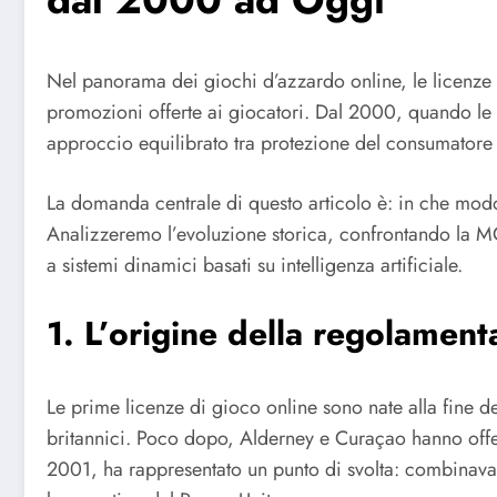
Nel panorama dei giochi d’azzardo online, le licenze r
promozioni offerte ai giocatori. Dal 2000, quando le 
approccio equilibrato tra protezione del consumatore e
La domanda centrale di questo articolo è: in che modo
Analizzeremo l’evoluzione storica, confrontando la MG
a sistemi dinamici basati su intelligenza artificiale.
1. L’origine della regolament
Le prime licenze di gioco online sono nate alla fine 
britannici. Poco dopo, Alderney e Curaçao hanno offerto
2001, ha rappresentato un punto di svolta: combinava 