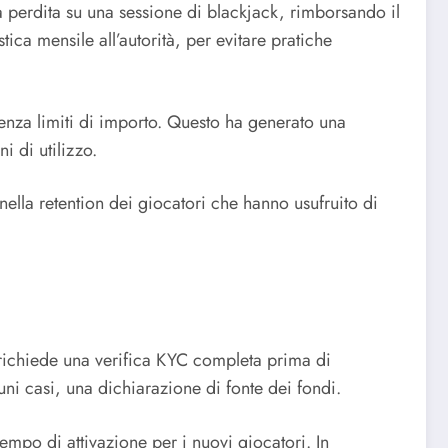
ma perdita su una sessione di blackjack, rimborsando il
ica mensile all’autorità, per evitare pratiche
nza limiti di importo. Questo ha generato una
i di utilizzo.
lla retention dei giocatori che hanno usufruito di
richiede una verifica KYC completa prima di
i casi, una dichiarazione di fonte dei fondi.
mpo di attivazione per i nuovi giocatori. In