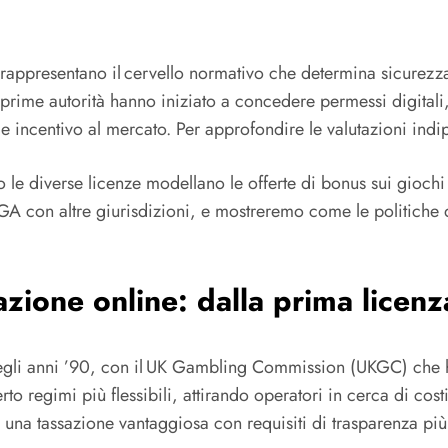
appresentano il cervello normativo che determina sicurezza, 
prime autorità hanno iniziato a concedere permessi digitali
 incentivo al mercato. Per approfondire le valutazioni indip
 le diverse licenze modellano le offerte di bonus sui giochi
A con altre giurisdizioni, e mostreremo come le politiche 
azione online: dalla prima licen
degli anni ’90, con il UK Gambling Commission (UKGC) che ha
 regimi più flessibili, attirando operatori in cerca di costi
una tassazione vantaggiosa con requisiti di trasparenza più