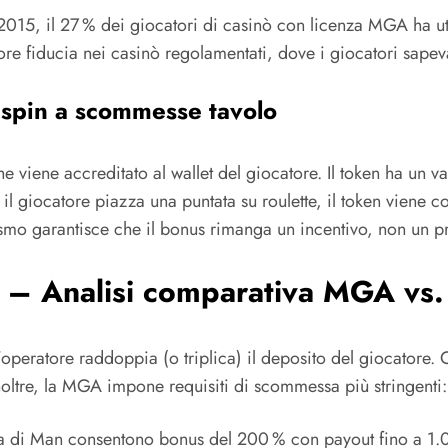
2015, il 27 % dei giocatori di casinò con licenza MGA ha uti
giore fiducia nei casinò regolamentati, dove i giocatori sapev
 spin a scommesse tavolo
e viene accreditato al wallet del giocatore. Il token ha un v
 giocatore piazza una puntata su roulette, il token viene conv
smo garantisce che il bonus rimanga un incentivo, non un pr
 – Analisi comparativa MGA vs.
’operatore raddoppia (o triplica) il deposito del giocatore.
ltre, la MGA impone requisiti di scommessa più stringenti: 3
Isola di Man consentono bonus del 200 % con payout fino a 