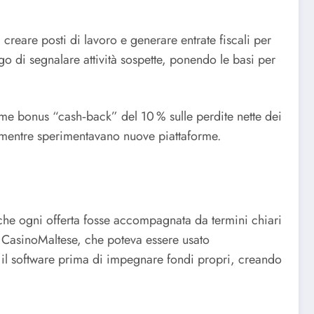
creare posti di lavoro e generare entrate fiscali per
go di segnalare attività sospette, ponendo le basi per
me bonus “cash‑back” del 10 % sulle perdite nette dei
a mentre sperimentavano nuove piattaforme.
che ogni offerta fosse accompagnata da termini chiari
 CasinoMaltese, che poteva essere usato
e il software prima di impegnare fondi propri, creando