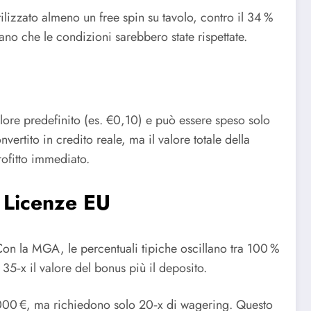
lizzato almeno un free spin su tavolo, contro il 34 %
ano che le condizioni sarebbero state rispettate.
alore predefinito (es. €0,10) e può essere speso solo
ertito in credito reale, ma il valore totale della
ofitto immediato.
 Licenze EU
 Con la MGA, le percentuali tipiche oscillano tra 100 %
5‑x il valore del bonus più il deposito.
1.000 €, ma richiedono solo 20‑x di wagering. Questo