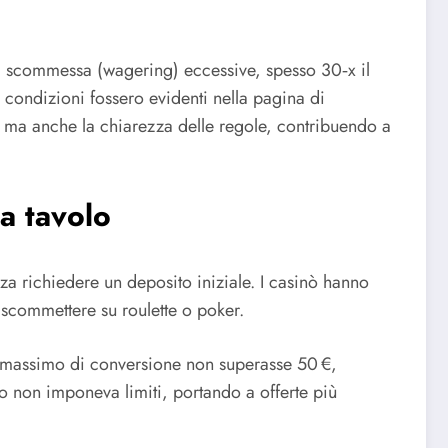
i scommessa (wagering) eccessive, spesso 30‑x il
 condizioni fossero evidenti nella pagina di
, ma anche la chiarezza delle regole, contribuendo a
da tavolo
za richiedere un deposito iniziale. I casinò hanno
a scommettere su roulette o poker.
ore massimo di conversione non superasse 50 €,
o non imponeva limiti, portando a offerte più