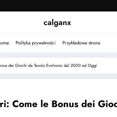
calganx
ome
Polityka prywatności
Przykładowa strona
Bonus dei Giochi da Tavolo Evolvono dal 2000 ad Oggi
ari: Come le Bonus dei Gio