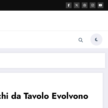
chi da Tavolo Evolvono