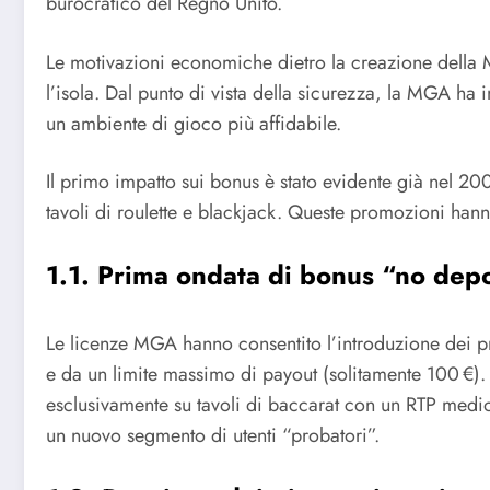
burocratico del Regno Unito.
Le motivazioni economiche dietro la creazione della MG
l’isola. Dal punto di vista della sicurezza, la MGA ha 
un ambiente di gioco più affidabile.
Il primo impatto sui bonus è stato evidente già nel 
tavoli di roulette e blackjack. Queste promozioni han
1.1. Prima ondata di bonus “no depo
Le licenze MGA hanno consentito l’introduzione dei p
e da un limite massimo di payout (solitamente 100 €)
esclusivamente su tavoli di baccarat con un RTP medio
un nuovo segmento di utenti “probatori”.