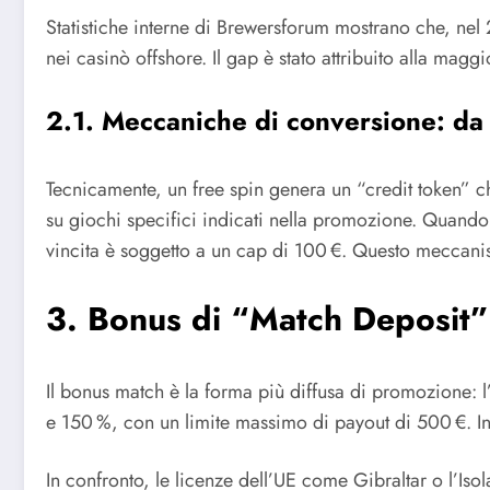
Statistiche interne di Brewersforum mostrano che, nel 
nei casinò offshore. Il gap è stato attribuito alla mag
2.1. Meccaniche di conversione: da
Tecnicamente, un free spin genera un “credit token” ch
su giochi specifici indicati nella promozione. Quando il
vincita è soggetto a un cap di 100 €. Questo meccani
3. Bonus di “Match Deposit”
Il bonus match è la forma più diffusa di promozione: l
e 150 %, con un limite massimo di payout di 500 €. Ino
In confronto, le licenze dell’UE come Gibraltar o l’