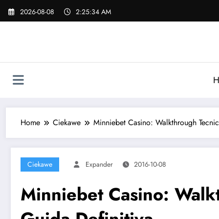
Skip
2026-08-08
2:25:35 AM
to
content
H
Home
Ciekawe
Minniebet Casino: Walkthrough Tecni
Ciekawe
Expander
2016-10-08
Minniebet Casino: Walk
Guida Definitiva