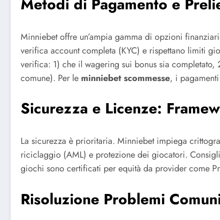
Metodi di Pagamento e Preliev
Minniebet offre un’ampia gamma di opzioni finanziarie. 
verifica account completa (KYC) e rispettano limiti gi
verifica: 1) che il wagering sui bonus sia completato, 
comune). Per le
minniebet scommesse
, i pagamenti
Sicurezza e Licenze: Framew
La sicurezza è prioritaria. Minniebet impiega crittogr
riciclaggio (AML) e protezione dei giocatori. Consiglio:
giochi sono certificati per equità da provider come Pr
Risoluzione Problemi Comuni: