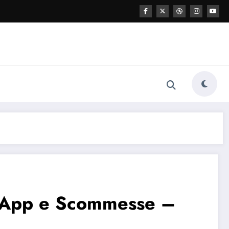
, App e Scommesse –