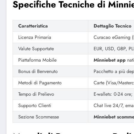
Specifiche Tecniche di Minni
Caratteristica
Dettaglio Tecnico
Licenza Primaria
Curacao eGaming (Li
Valute Supportate
EUR, USD, GBP, PLN
Piattaforma Mobile
Minniebet app
nati
Bonus di Benvenuto
Pacchetto a più dep
Metodi di Pagamento
Carte (Visa/Mastercar
Tempo di Prelievo
E-wallets: 0-24 ore; 
Supporto Clienti
Chat live 24/7, ema
Sezione Scommesse
Minniebet scomme