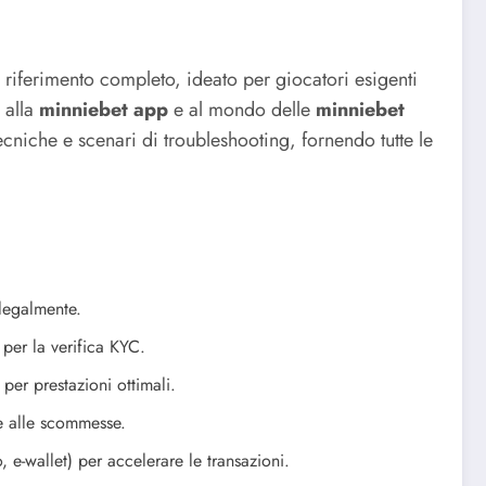
 riferimento completo, ideato per giocatori esigenti
, alla
minniebet app
e al mondo delle
minniebet
ecniche e scenari di troubleshooting, fornendo tutte le
 legalmente.
 per la verifica KYC.
per prestazioni ottimali.
 e alle scommesse.
 e-wallet) per accelerare le transazioni.