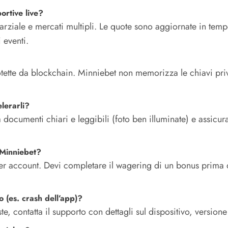
ortive live?
parziale e mercati multipli. Le quote sono aggiornate in temp
 eventi.
tette da blockchain. Minniebet non memorizza le chiavi privat
lerarli?
a documenti chiari e leggibili (foto ben illuminate) e assicu
 Minniebet?
er account. Devi completare il wagering di un bonus prima di
o (es. crash dell’app)?
ste, contatta il supporto con dettagli sul dispositivo, version