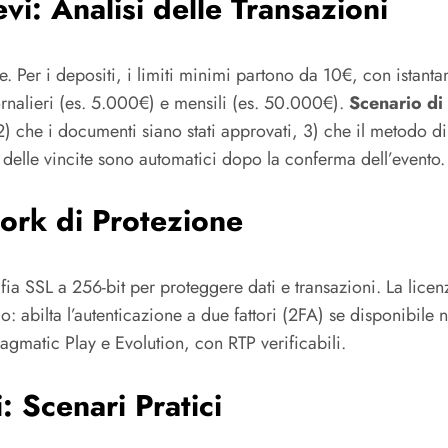
i: Analisi delle Transazioni
Per i depositi, i limiti minimi partono da 10€, con istantane
ornalieri (es. 5.000€) e mensili (es. 50.000€).
Scenario di
2) che i documenti siano stati approvati, 3) che il metodo d
 delle vincite sono automatici dopo la conferma dell’evento.
ork di Protezione
afia SSL a 256-bit per proteggere dati e transazioni. La lice
 abilta l’autenticazione a due fattori (2FA) se disponibile n
agmatic Play e Evolution, con RTP verificabili.
 Scenari Pratici