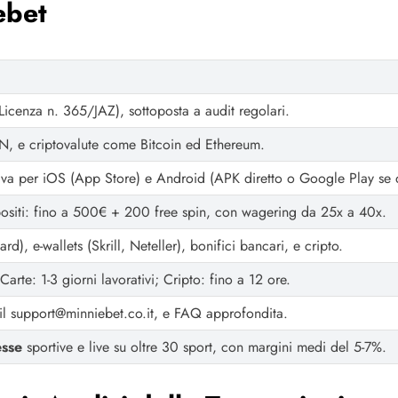
ebet
cenza n. 365/JAZ), sottoposta a audit regolari.
, e criptovalute come Bitcoin ed Ethereum.
va per iOS (App Store) e Android (APK diretto o Google Play se d
ositi: fino a 500€ + 200 free spin, con wagering da 25x a 40x.
d), e-wallets (Skrill, Neteller), bonifici bancari, e cripto.
Carte: 1-3 giorni lavorativi; Cripto: fino a 12 ore.
il support@minniebet.co.it, e FAQ approfondita.
sse
sportive e live su oltre 30 sport, con margini medi del 5-7%.