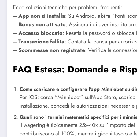
Ecco soluzioni tecniche per problemi frequenti:
–
App non si installa
: Su Android, abilta “Fonti scon
–
Bonus non attivato
: Assicurati di aver inserito un
–
Accesso bloccato
: Resetta la password o sblocca 
–
Transazione fallita
: Contatta la banca per autoriz
–
Scommesse non registrate
: Verifica la connessio
FAQ Estesa: Domande e Rispo
Come scaricare e configurare l’app Minniebet su di
Per iOS: cerca “Minniebet” sull’App Store, scarica e in
installazione, concedi le autorizzazioni necessarie 
Quali sono i termini matematici specifici per i min
Il wagering è tipicamente 25x-40x sull’importo de
contribuiscono al 100%, mentre i giochi tavolo e le