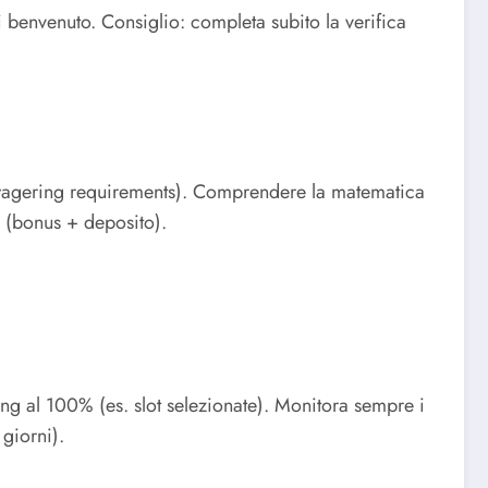
 benvenuto. Consiglio: completa subito la verifica
 (wagering requirements). Comprendere la matematica
x (bonus + deposito).
ing al 100% (es. slot selezionate). Monitora sempre i
 giorni).