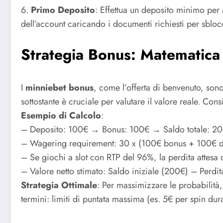
6.
Primo Deposito
: Effettua un deposito minimo per a
dell’account caricando i documenti richiesti per sbloccar
Strategia Bonus: Matematica e
I
minniebet bonus
, come l’offerta di benvenuto, so
sottostante è cruciale per valutare il valore reale. 
Esempio di Calcolo
:
– Deposito: 100€ → Bonus: 100€ → Saldo totale: 2
– Wagering requirement: 30 x (100€ bonus + 100€ 
– Se giochi a slot con RTP del 96%, la perdita attesa
– Valore netto stimato: Saldo iniziale (200€) – Perdit
Strategia Ottimale
: Per massimizzare le probabilità,
termini: limiti di puntata massima (es. 5€ per spin dura