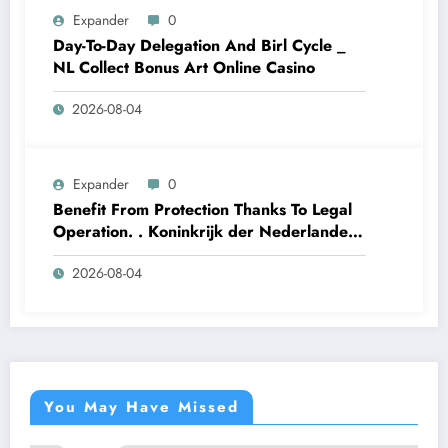
Expander
0
Day-To-Day Delegation And Birl Cycle _
NL Collect Bonus Art Online Casino
2026-08-04
Expander
0
Benefit From Protection Thanks To Legal
Operation. . Koninkrijk der Nederlanden
Win Big Today
2026-08-04
https://www.luckymaxdutch.com/
You May Have Missed