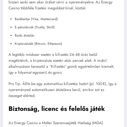
hiszen senki sem akar órákat várni a nyereményekre. Az Energy
Casino többféle fizetési megoldást kínál, köztük:
Bankkártya (Visa, Mastercard)
E‑pénztárcák (Trustly, Skrill)
Banki átutalás
Kriptovaluták (Bitcoin, Ethereum)
A legtöbb módszer esetén a kifizetés 24‑48 órán belül
megtörténik, a kriptovaluta esetén akár percek alatt. A mobil
alkalmazáson keresztül a “Kifizetés” gomb egyértelműen kiemelt,
így a folyamat egyszerű és gyors.
Pro Tip: Állíts be egy automatikus kifizetési határt (pl. 100 €), így a
nyereményed automatikusan átutalásra kerül, amikor ezt az
összeget elérted.
Biztonság, licenc és felelős játék
Az Energy Casino a Máltai Szerencsejáték Hatóság (MGA)