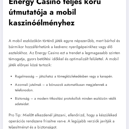
Energy Casino teljes körű
útmutatója a mobil
kaszinóélményhez
A mobil eszközökön történő játék egyre népszerűbb, mert bárhol és
bármikor hozzáférhetünk a kedvenc nyerőgépeinkhez vagy élő
asztalokhoz. Az Energy Casino ezt a trendet a legmagasabb szinten
támogatja, gyors betöltési időkkel és optimalizált felülettel. A mobil
játék előnyei közé tartozik:
Rugalmasság – játszhatsz a tömegközlekedésben vagy a kanapén.
Azonnali jutalmak – a bónuszok automatikusan megjelennek a
telefonodon.
Biztonság – a modern titkosítási protokollok minden eszközön védik
adataidat.
Pro Tip: Mielőtt elkezdenél játszani, ellenőrizd, hogy a készüléked
operációs rendszere frissítve van-e. A legújabb verziók javítják a
teljesítményt és a biztonságot.