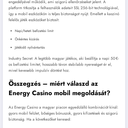
engedélyével működik, ami szigorú ellenőrzéseket jelent. A
platform titkosítja a felhasználók adatait SSL 256‑bit technológiával,
így a mobil eszközökön is teljes biztonságot nyújt. Emellett a kaszinó
felelős játék eszközöket biztosít:
Napi/heteti befizetési limit
Önkéntes kizárás
Játékidő nyilvántartás
Industry Secret: A legtöbb magyar játékos, aki beállítja a napi 50 €-
os befizetési limitet, hosszabb távon stabilabb nyereséget ér el,
mivel kevesebb impulzív döntést hoz.
Összegzés – miért válaszd az
Energy Casino mobil megoldását?
Az Energy Casino a magyar piacon egyedülálló kombinációt kínál:
gyors mobil felület, bőséges bónuszok, gyors kifizetések és szigorú
biztonság. Ha a következőket keresed: