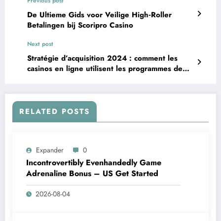
Previous post
De Ultieme Gids voor Veilige High‑Roller
Betalingen bij Scoripro Casino
Next post
Stratégie d’acquisition 2024 : comment les
casinos en ligne utilisent les programmes de
fidélité et les partenariats festifs pour booster
leur croissance pendant les fêtes de fin
d’année
RELATED POSTS
Expander
0
Incontrovertibly Evenhandedly Game
Adrenaline Bonus – US Get Started
2026-08-04