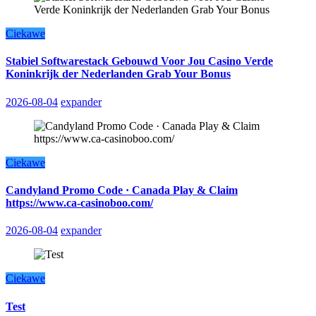
Ciekawe
Stabiel Softwarestack Gebouwd Voor Jou Casino Verde
Koninkrijk der Nederlanden Grab Your Bonus
2026-08-04
expander
Ciekawe
Candyland Promo Code · Canada Play & Claim
https://www.ca-casinoboo.com/
2026-08-04
expander
Ciekawe
Test