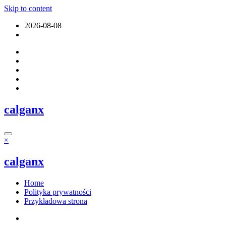
Skip to content
2026-08-08
calganx
×
calganx
Home
Polityka prywatności
Przykładowa strona