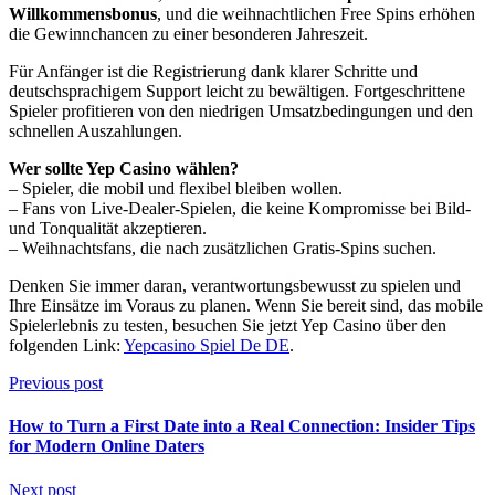
Willkommensbonus
, und die weihnachtlichen Free Spins erhöhen
die Gewinnchancen zu einer besonderen Jahreszeit.
Für Anfänger ist die Registrierung dank klarer Schritte und
deutschsprachigem Support leicht zu bewältigen. Fortgeschrittene
Spieler profitieren von den niedrigen Umsatzbedingungen und den
schnellen Auszahlungen.
Wer sollte Yep Casino wählen?
– Spieler, die mobil und flexibel bleiben wollen.
– Fans von Live‑Dealer‑Spielen, die keine Kompromisse bei Bild-
und Tonqualität akzeptieren.
– Weihnachtsfans, die nach zusätzlichen Gratis‑Spins suchen.
Denken Sie immer daran, verantwortungsbewusst zu spielen und
Ihre Einsätze im Voraus zu planen. Wenn Sie bereit sind, das mobile
Spielerlebnis zu testen, besuchen Sie jetzt Yep Casino über den
folgenden Link:
Yepcasino Spiel De DE
.
Previous post
How to Turn a First Date into a Real Connection: Insider Tips
for Modern Online Daters
Next post