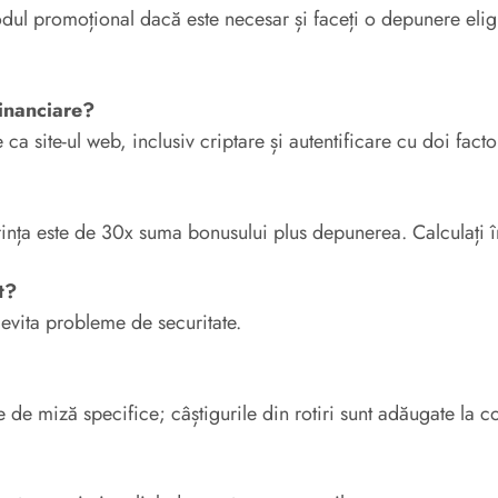
dul promoțional dacă este necesar și faceți o depunere eligi
financiare?
ca site-ul web, inclusiv criptare și autentificare cu doi facto
ința este de 30x suma bonusului plus depunerea. Calculați î
t?
 evita probleme de securitate.
e de miză specifice; câștigurile din rotiri sunt adăugate la c