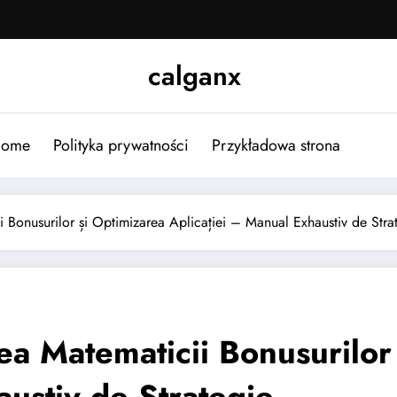
calganx
ome
Polityka prywatności
Przykładowa strona
 Bonusurilor și Optimizarea Aplicației – Manual Exhaustiv de Stra
ea Matematicii Bonusurilor
austiv de Strategie