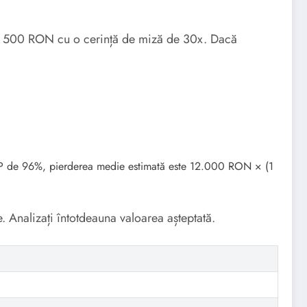
 la 500 RON cu o cerință de miză de 30x. Dacă
n RTP de 96%, pierderea medie estimată este 12.000 RON × (1
e. Analizați întotdeauna valoarea așteptată.