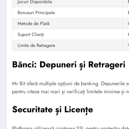
Jocuri Disponibile
Bonusuri Principale
Metode de Plată
Suport Clienți
Limite de Retragere
Bănci: Depuneri și Retrageri
Mr Bit oferă multiple opțiuni de banking. Depunerile su
pentru viteze mai mari și verificați limitele minime și
Securitate și Licențe
Platforma utilizează criptarea SSL pentru protecția dat