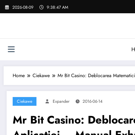
Skip
2026-08-09
9:38:48 AM
to
content
H
Home
Ciekawe
Mr Bit Casino: Deblocarea Matematicii
Ciekawe
Expander
2016-06-14
Mr Bit Casino: Deblocar
Aplicației – Manual Exh