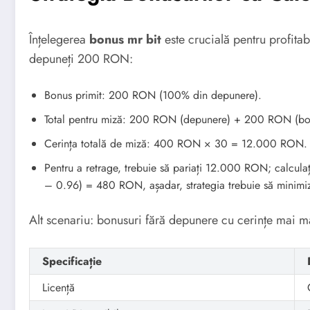
Înțelegerea
bonus mr bit
este crucială pentru profit
depuneți 200 RON:
Bonus primit: 200 RON (100% din depunere).
Total pentru miză: 200 RON (depunere) + 200 RON (b
Cerința totală de miză: 400 RON × 30 = 12.000 RON.
Pentru a retrage, trebuie să pariați 12.000 RON; calcul
– 0.96) = 480 RON, așadar, strategia trebuie să minimiz
Alt scenariu: bonusuri fără depunere cu cerințe mai mar
Specificație
Licență