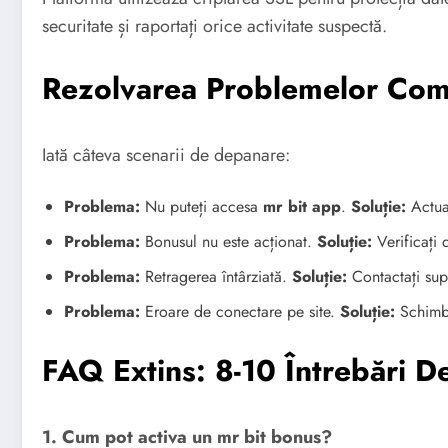
securitate și raportați orice activitate suspectă.
Rezolvarea Problemelor Co
Iată câteva scenarii de depanare:
Problema:
Nu puteți accesa
mr bit app
.
Soluție:
Actual
Problema:
Bonusul nu este acționat.
Soluție:
Verificați 
Problema:
Retragerea întârziată.
Soluție:
Contactați supo
Problema:
Eroare de conectare pe site.
Soluție:
Schimba
FAQ Extins: 8-10 Întrebări De
1. Cum pot activa un
mr bit bonus
?