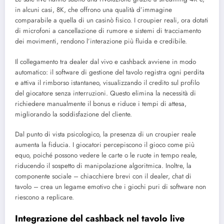
in alcuni casi, 8K, che offrono una qualità d’immagine
comparabile a quella di un casinò fisico. I croupier reali, ora dotati
di microfoni a cancellazione di rumore e sistemi di tracciamento
dei movimenti, rendono l’interazione più fluida e credibile.
Il collegamento tra dealer dal vivo e cashback avviene in modo
automatico: il software di gestione del tavolo registra ogni perdita
e attiva il rimborso istantaneo, visualizzando il credito sul profilo
del giocatore senza interruzioni. Questo elimina la necessità di
richiedere manualmente il bonus e riduce i tempi di attesa,
migliorando la soddisfazione del cliente.
Dal punto di vista psicologico, la presenza di un croupier reale
aumenta la fiducia. I giocatori percepiscono il gioco come più
equo, poiché possono vedere le carte o le ruote in tempo reale,
riducendo il sospetto di manipolazione algoritmica. Inoltre, la
componente sociale – chiacchiere brevi con il dealer, chat di
tavolo – crea un legame emotivo che i giochi puri di software non
riescono a replicare.
Integrazione del cashback nel tavolo live