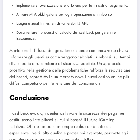
Implementare tokenizzazione end‑to‑end per tutti i dati di pagamento.
Attivare MFA obbligatoria per ogni operazione di rimborso.
Eseguire audit trimestrali di vulnerabilità API.
Documentare i processi di calcolo del cashback per garantire
trasparenza.
Mantenere la fiducia del giocatore richiede comunicazione chiara:
informare gli utenti su come vengono calcolati i rimborsi, sui tempi
di accredito e sulle misure di sicurezza adottate. Un approccio
proattivo nella gestione delle problematiche rafforza la reputazione
del brand, soprattutto in un mercato dove i nuovi casino online più
diffusi competono per l’attenzione dei consumatori.
Conclusione
Il cashback evoluto, i dealer dal vivo e la sicurezza dei pagamenti
costituiscono i tre pilastri su cui si baserà il futuro iGaming
natalizio. Offrire rimborsi in tempo reale, combinati con
esperienze live di alta qualità e protezioni avanzate, permette agli
operatori di distinguersi in un mercato affollato.