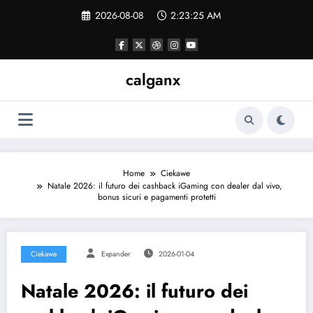
Skip
2026-08-08
2:23:26 AM
to
content
calganx
Home
Ciekawe
Natale 2026: il futuro dei cashback iGaming con dealer dal vivo,
bonus sicuri e pagamenti protetti
Ciekawe
Expander
2026-01-04
Natale 2026: il futuro dei