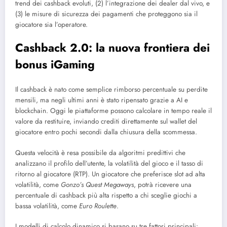
trend dei cashback evoluti, (2) l’integrazione dei dealer dal vivo, e
(3) le misure di sicurezza dei pagamenti che proteggono sia il
giocatore sia l’operatore.
Cashback 2.0: la nuova frontiera dei
bonus iGaming
Il cashback è nato come semplice rimborso percentuale su perdite
mensili, ma negli ultimi anni è stato ripensato grazie a AI e
blockchain. Oggi le piattaforme possono calcolare in tempo reale il
valore da restituire, inviando crediti direttamente sul wallet del
giocatore entro pochi secondi dalla chiusura della scommessa.
Questa velocità è resa possibile da algoritmi predittivi che
analizzano il profilo dell’utente, la volatilità del gioco e il tasso di
ritorno al giocatore (RTP). Un giocatore che preferisce slot ad alta
volatilità, come
Gonzo’s Quest Megaways
, potrà ricevere una
percentuale di cashback più alta rispetto a chi sceglie giochi a
bassa volatilità, come
Euro Roulette
.
I modelli di calcolo dinamico si basano su tre fattori principali: