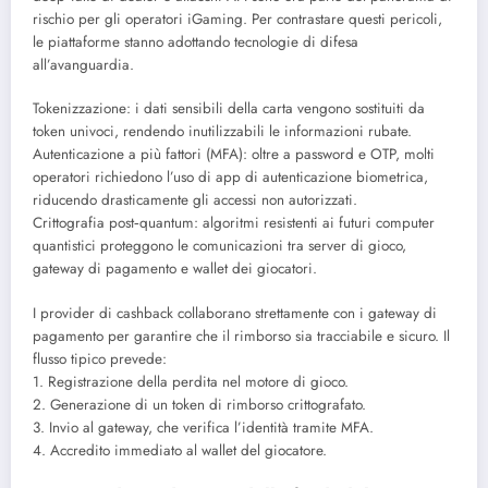
rischio per gli operatori iGaming. Per contrastare questi pericoli,
le piattaforme stanno adottando tecnologie di difesa
all’avanguardia.
Tokenizzazione: i dati sensibili della carta vengono sostituiti da
token univoci, rendendo inutilizzabili le informazioni rubate.
Autenticazione a più fattori (MFA): oltre a password e OTP, molti
operatori richiedono l’uso di app di autenticazione biometrica,
riducendo drasticamente gli accessi non autorizzati.
Crittografia post‑quantum: algoritmi resistenti ai futuri computer
quantistici proteggono le comunicazioni tra server di gioco,
gateway di pagamento e wallet dei giocatori.
I provider di cashback collaborano strettamente con i gateway di
pagamento per garantire che il rimborso sia tracciabile e sicuro. Il
flusso tipico prevede:
1. Registrazione della perdita nel motore di gioco.
2. Generazione di un token di rimborso crittografato.
3. Invio al gateway, che verifica l’identità tramite MFA.
4. Accredito immediato al wallet del giocatore.