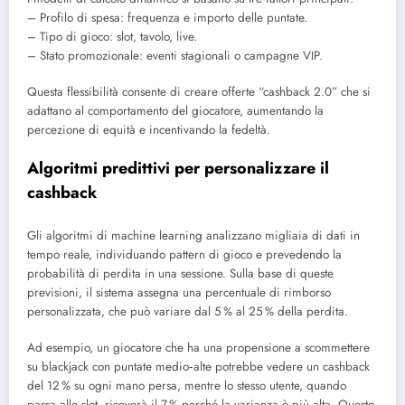
– Profilo di spesa: frequenza e importo delle puntate.
– Tipo di gioco: slot, tavolo, live.
– Stato promozionale: eventi stagionali o campagne VIP.
Questa flessibilità consente di creare offerte “cashback 2.0” che si
adattano al comportamento del giocatore, aumentando la
percezione di equità e incentivando la fedeltà.
Algoritmi predittivi per personalizzare il
cashback
Gli algoritmi di machine learning analizzano migliaia di dati in
tempo reale, individuando pattern di gioco e prevedendo la
probabilità di perdita in una sessione. Sulla base di queste
previsioni, il sistema assegna una percentuale di rimborso
personalizzata, che può variare dal 5 % al 25 % della perdita.
Ad esempio, un giocatore che ha una propensione a scommettere
su blackjack con puntate medio‑alte potrebbe vedere un cashback
del 12 % su ogni mano persa, mentre lo stesso utente, quando
passa alle slot, riceverà il 7 % perché la varianza è più alta. Questo