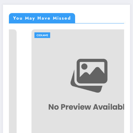
You May Have Missed
CIEKAWE