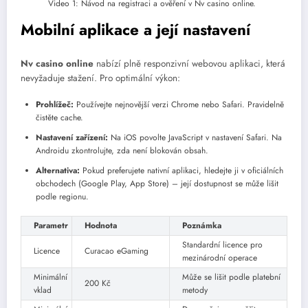
Video 1: Návod na registraci a ověření v Nv casino online.
Mobilní aplikace a její nastavení
Nv casino online
nabízí plně responzivní webovou aplikaci, která
nevyžaduje stažení. Pro optimální výkon:
Prohlížeč:
Používejte nejnovější verzi Chrome nebo Safari. Pravidelně
čistěte cache.
Nastavení zařízení:
Na iOS povolte JavaScript v nastavení Safari. Na
Androidu zkontrolujte, zda není blokován obsah.
Alternativa:
Pokud preferujete nativní aplikaci, hledejte ji v oficiálních
obchodech (Google Play, App Store) – její dostupnost se může lišit
podle regionu.
Parametr
Hodnota
Poznámka
Standardní licence pro
Licence
Curacao eGaming
mezinárodní operace
Minimální
Může se lišit podle platební
200 Kč
vklad
metody