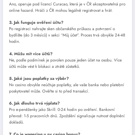
Ano, operuje pod licencí Curacao, která je v ČR akceptovatelná pro
online hazard. Hráči z ČR mohou legálně registrovat a hrát.
3. Jak funguje ověření účtu?
Po registraci nahrajte sken občanského průkazu a potvrzení o
bydlište (do 3 měsíců) v sekci “Můj účet”. Proces trvá obvykle 24-48
hodin.
4. Můžu mít více účtů?
Ne, podle podmínek je povolen pouze jeden účet na osobu. Více
účtů může vést k blokaci a ztrátě zůstatků.
5. Jaké jsou poplatky za výběr?
Nv casino obvykle neúčtuje poplatky, ale vaše banka nebo platební
poskytovatel může. Ověřte si to před transakcí.
6. Jak dlouho trvá výplata?
Pro e-peněženky jako Skrill: 0-24 hodin po ověření. Bankovní
převod: 1-5 pracovních dnů. Zpoždění signalizuje nutnost doplnění
dokladů.
7. Co je wagering u nv casino bonus?