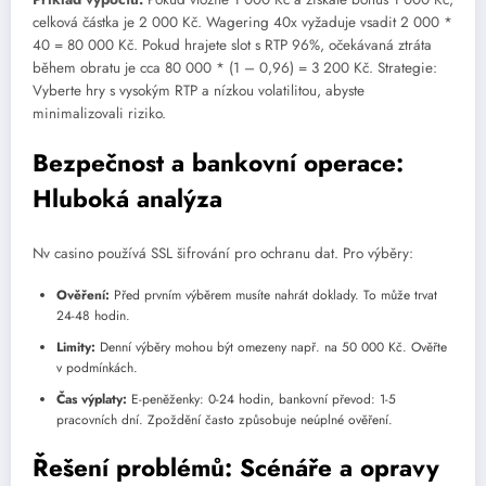
celková částka je 2 000 Kč. Wagering 40x vyžaduje vsadit 2 000 *
40 = 80 000 Kč. Pokud hrajete slot s RTP 96%, očekávaná ztráta
během obratu je cca 80 000 * (1 – 0,96) = 3 200 Kč. Strategie:
Vyberte hry s vysokým RTP a nízkou volatilitou, abyste
minimalizovali riziko.
Bezpečnost a bankovní operace:
Hluboká analýza
Nv casino používá SSL šifrování pro ochranu dat. Pro výběry:
Ověření:
Před prvním výběrem musíte nahrát doklady. To může trvat
24-48 hodin.
Limity:
Denní výběry mohou být omezeny např. na 50 000 Kč. Ověřte
v podmínkách.
Čas výplaty:
E-peněženky: 0-24 hodin, bankovní převod: 1-5
pracovních dní. Zpoždění často způsobuje neúplné ověření.
Řešení problémů: Scénáře a opravy