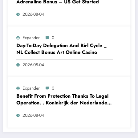
Adrenaline Bonus – US Get Started
2026-08-04
Expander
0
Day-To-Day Delegation And Birl Cycle _
NL Collect Bonus Art Online Casino
2026-08-04
Expander
0
Benefit From Protection Thanks To Legal
Operation. . Koninkrijk der Nederlanden
Win Big Today
2026-08-04
https://www.luckymaxdutch.com/