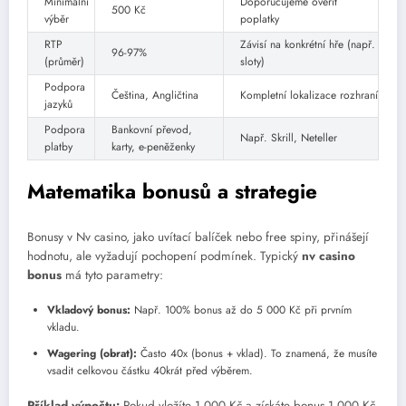
Minimální
Doporučujeme ověřit
500 Kč
výběr
poplatky
RTP
Závisí na konkrétní hře (např.
96-97%
(průměr)
sloty)
Podpora
Čeština, Angličtina
Kompletní lokalizace rozhraní
jazyků
Podpora
Bankovní převod,
Např. Skrill, Neteller
platby
karty, e-peněženky
Matematika bonusů a strategie
Bonusy v Nv casino, jako uvítací balíček nebo free spiny, přinášejí
hodnotu, ale vyžadují pochopení podmínek. Typický
nv casino
bonus
má tyto parametry:
Vkladový bonus:
Např. 100% bonus až do 5 000 Kč při prvním
vkladu.
Wagering (obrat):
Často 40x (bonus + vklad). To znamená, že musíte
vsadit celkovou částku 40krát před výběrem.
Příklad výpočtu:
Pokud vložíte 1 000 Kč a získáte bonus 1 000 Kč,