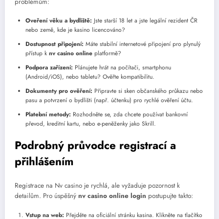
problémům:
Oveření věku a bydliště:
Jste starší 18 let a jste legální rezident ČR
nebo země, kde je kasino licencováno?
Dostupnost připojení:
Máte stabilní internetové připojení pro plynulý
přístup k
nv casino online
platformě?
Podpora zařízení:
Plánujete hrát na počítači, smartphonu
(Android/iOS), nebo tabletu? Ověřte kompatibilitu.
Dokumenty pro ověření:
Připravte si sken občanského průkazu nebo
pasu a potvrzení o bydlišti (např. účtenku) pro rychlé ověření účtu.
Platební metody:
Rozhodněte se, zda chcete používat bankovní
převod, kreditní kartu, nebo e-peněženky jako Skrill.
Podrobný průvodce registrací a
přihlášením
Registrace na Nv casino je rychlá, ale vyžaduje pozornost k
detailům. Pro úspěšný
nv casino online login
postupujte takto:
Vstup na web:
Přejděte na oficiální stránku kasina. Klikněte na tlačítko