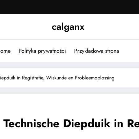
calganx
ome
Polityka prywatności
Przykładowa strona
epduik in Registratie, Wiskunde en Probleemoplossing
 Technische Diepduik in Re