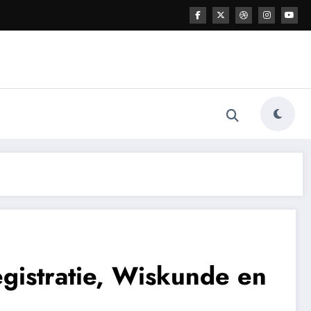
gistratie, Wiskunde en