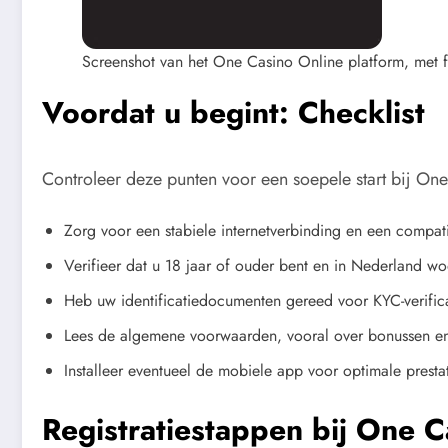
Screenshot van het One Casino Online platform, met f
Voordat u begint: Checklist
Controleer deze punten voor een soepele start bij One
Zorg voor een stabiele internetverbinding en een compat
Verifieer dat u 18 jaar of ouder bent en in Nederland w
Heb uw identificatiedocumenten gereed voor KYC-verificati
Lees de algemene voorwaarden, vooral over bonussen e
Installeer eventueel de mobiele app voor optimale prestat
Registratiestappen bij One C