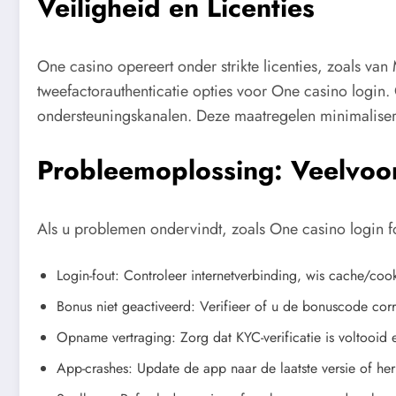
Veiligheid en Licenties
One casino opereert onder strikte licenties, zoals v
tweefactorauthenticatie opties voor One casino login. C
ondersteuningskanalen. Deze maatregelen minimalisere
Probleemoplossing: Veelvoo
Als u problemen ondervindt, zoals One casino login f
Login-fout: Controleer internetverbinding, wis cache/coo
Bonus niet geactiveerd: Verifieer of u de bonuscode correc
Opname vertraging: Zorg dat KYC-verificatie is voltooid
App-crashes: Update de app naar de laatste versie of heri