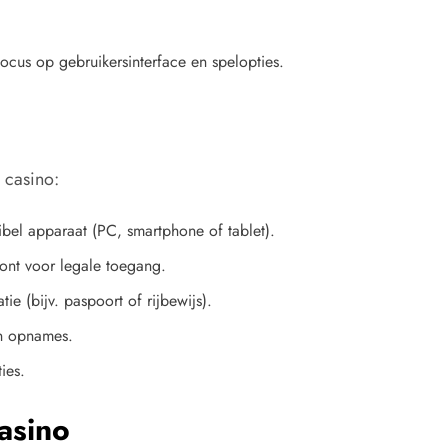
ocus op gebruikersinterface en spelopties.
 casino:
ibel apparaat (PC, smartphone of tablet).
oont voor legale toegang.
e (bijv. paspoort of rijbewijs).
n opnames.
ies.
asino