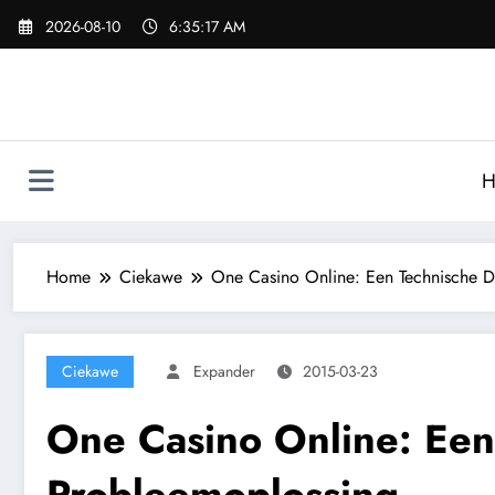
Skip
2026-08-10
6:35:18 AM
to
content
H
Home
Ciekawe
One Casino Online: Een Technische Di
Ciekawe
Expander
2015-03-23
One Casino Online: Een
Probleemoplossing