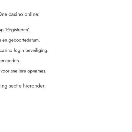
ne casino online:
p ‘Registreren’.
es en geboortedatum.
asino login beveiliging.
 verzonden.
 voor snellere opnames.
ng sectie hieronder.