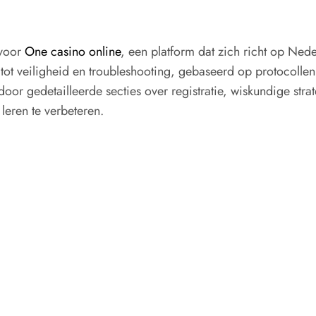
 voor
One casino online
, een platform dat zich richt op Ned
n tot veiligheid en troubleshooting, gebaseerd op protocol
door gedetailleerde secties over registratie, wiskundige stra
eren te verbeteren.