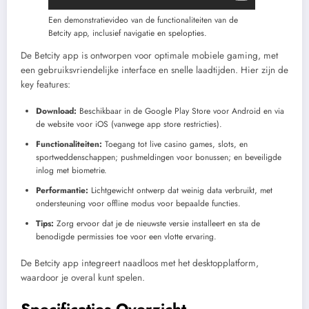
Een demonstratievideo van de functionaliteiten van de
Betcity app, inclusief navigatie en spelopties.
De Betcity app is ontworpen voor optimale mobiele gaming, met
een gebruiksvriendelijke interface en snelle laadtijden. Hier zijn de
key features:
Download:
Beschikbaar in de Google Play Store voor Android en via
de website voor iOS (vanwege app store restricties).
Functionaliteiten:
Toegang tot live casino games, slots, en
sportweddenschappen; pushmeldingen voor bonussen; en beveiligde
inlog met biometrie.
Performantie:
Lichtgewicht ontwerp dat weinig data verbruikt, met
ondersteuning voor offline modus voor bepaalde functies.
Tips:
Zorg ervoor dat je de nieuwste versie installeert en sta de
benodigde permissies toe voor een vlotte ervaring.
De Betcity app integreert naadloos met het desktopplatform,
waardoor je overal kunt spelen.
Specificaties Overzicht