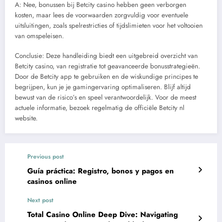
A: Nee, bonussen bij Betcity casino hebben geen verborgen
kosten, maar lees de voorwaarden zorgvuldig voor eventuele
uitsluitingen, zoals spelrestricties of tijdslimieten voor het voltooien
van omspeleisen.
Conclusie: Deze handleiding biedt een uitgebreid overzicht van
Betcity casino, van registratie tot geavanceerde bonusstrategieën.
Door de Betcity app te gebruiken en de wiskundige principes te
begrijpen, kun je je gamingervaring optimaliseren. Blijf altijd
bewust van de risico’s en speel verantwoordelijk. Voor de meest
actuele informatie, bezoek regelmatig de officiële Betcity nl
website.
Previous post
Guía práctica: Registro, bonos y pagos en
casinos online
Next post
Total Casino Online Deep Dive: Navigating