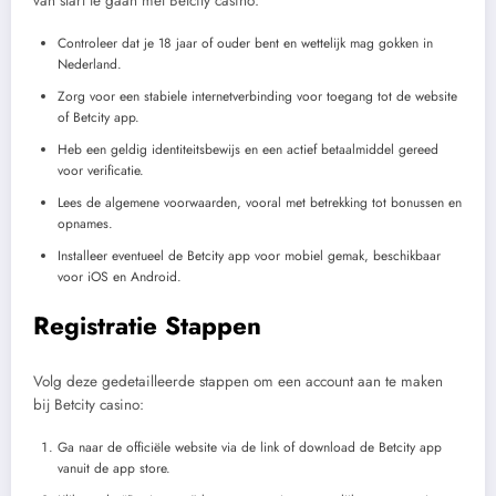
van start te gaan met Betcity casino:
Controleer dat je 18 jaar of ouder bent en wettelijk mag gokken in
Nederland.
Zorg voor een stabiele internetverbinding voor toegang tot de website
of Betcity app.
Heb een geldig identiteitsbewijs en een actief betaalmiddel gereed
voor verificatie.
Lees de algemene voorwaarden, vooral met betrekking tot bonussen en
opnames.
Installeer eventueel de Betcity app voor mobiel gemak, beschikbaar
voor iOS en Android.
Registratie Stappen
Volg deze gedetailleerde stappen om een account aan te maken
bij Betcity casino:
Ga naar de officiële website via de link of download de Betcity app
vanuit de app store.