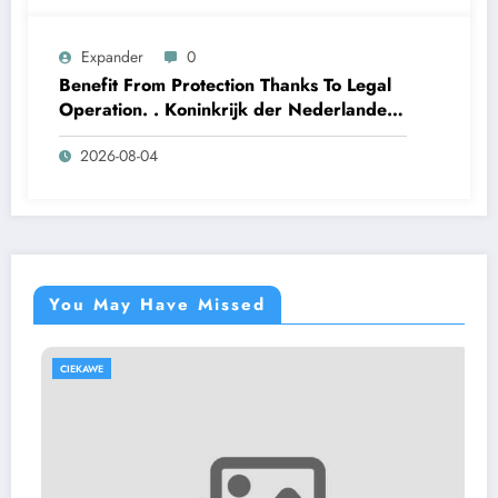
Expander
0
Benefit From Protection Thanks To Legal
Operation. . Koninkrijk der Nederlanden
Win Big Today
2026-08-04
https://www.luckymaxdutch.com/
You May Have Missed
CIEKAWE