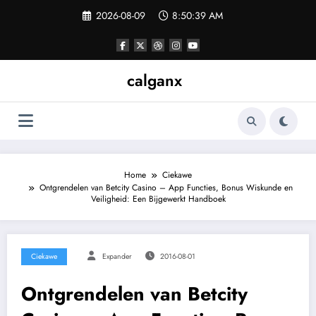
Skip
2026-08-09
8:50:39 AM
to
content
calganx
Home
Ciekawe
Ontgrendelen van Betcity Casino – App Functies, Bonus Wiskunde en
Veiligheid: Een Bijgewerkt Handboek
Ciekawe
Expander
2016-08-01
Ontgrendelen van Betcity