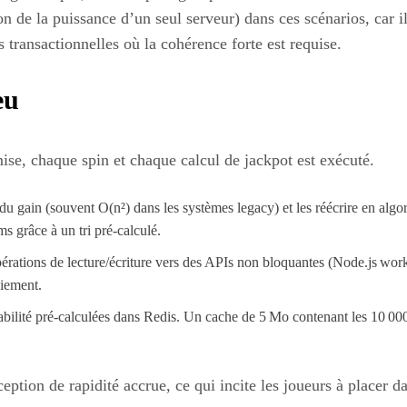
on de la puissance d’un seul serveur) dans ces scénarios, car i
s transactionnelles où la cohérence forte est requise.
eu
se, chaque spin et chaque calcul de jackpot est exécuté.
l du gain (souvent O(n²) dans les systèmes legacy) et les réécrire en al
s grâce à un tri pré‑calculé.
pérations de lecture/écriture vers des APIs non bloquantes (Node.js wor
aiement.
obabilité pré‑calculées dans Redis. Un cache de 5 Mo contenant les 10 00
eption de rapidité accrue, ce qui incite les joueurs à placer d