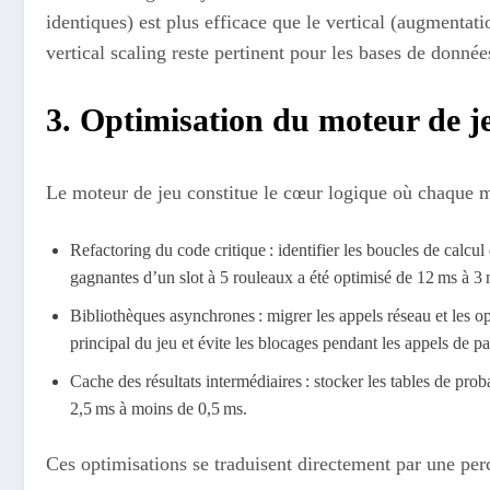
identiques) est plus efficace que le vertical (augmentati
vertical scaling reste pertinent pour les bases de donnée
3. Optimisation du moteur de j
Le moteur de jeu constitue le cœur logique où chaque mi
Refactoring du code critique : identifier les boucles de calcu
gagnantes d’un slot à 5 rouleaux a été optimisé de 12 ms à 3 m
Bibliothèques asynchrones : migrer les appels réseau et les o
principal du jeu et évite les blocages pendant les appels de p
Cache des résultats intermédiaires : stocker les tables de pr
2,5 ms à moins de 0,5 ms.
Ces optimisations se traduisent directement par une perc