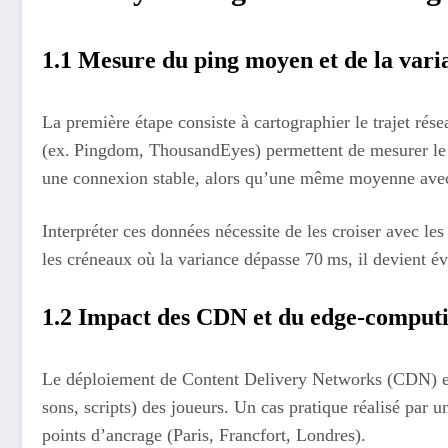
1.1 Mesure du ping moyen et de la vari
La première étape consiste à cartographier le trajet rés
(ex. Pingdom, ThousandEyes) permettent de mesurer le 
une connexion stable, alors qu’une même moyenne avec u
Interpréter ces données nécessite de les croiser avec l
les créneaux où la variance dépasse 70 ms, il devient évi
1.2 Impact des CDN et du edge‑comput
Le déploiement de Content Delivery Networks (CDN) et 
sons, scripts) des joueurs. Un cas pratique réalisé par
points d’ancrage (Paris, Francfort, Londres).