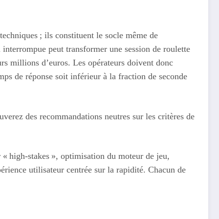
s techniques ; ils constituent le socle même de
n interrompue peut transformer une session de roulette
urs millions d’euros. Les opérateurs doivent donc
mps de réponse soit inférieur à la fraction de seconde
ouverez des recommandations neutres sur les critères de
r « high‑stakes », optimisation du moteur de jeu,
érience utilisateur centrée sur la rapidité. Chacun de