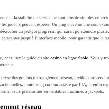
tence et la stabilité du service ne sont plus de simples critère
ue les joueurs peuvent espérer. Un ping élevé ou une connexio
décrocher un jackpot progressif qui aurait pu atteindre plusie
datacenter jusqu’à l’interface mobile, pour garantir que le te
le, consultez le guide du site
casino en ligne fiable
. Vous y tr
érateur.
 analyse des goulots d’étranglement réseau, architecture serveu
actionnelles, monitoring continu assisté par l’IA, et enfin exp
nsformer leurs plateformes en véritables machines à jackpots.
lement réseau