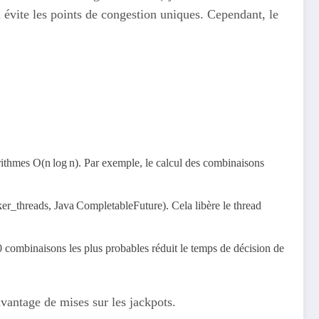
l évite les points de congestion uniques. Cependant, le
gorithmes O(n log n). Par exemple, le calcul des combinaisons
ker_threads, Java CompletableFuture). Cela libère le thread
0 combinaisons les plus probables réduit le temps de décision de
avantage de mises sur les jackpots.