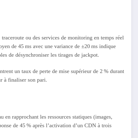
g, traceroute ou des services de monitoring en temps réel
moyen de 45 ms avec une variance de ±20 ms indique
es de désynchroniser les tirages de jackpot.
ontrent un taux de perte de mise supérieur de 2 % durant
 à finaliser son pari.
 en rapprochant les ressources statiques (images,
éponse de 45 % après l’activation d’un CDN à trois