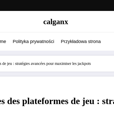
calganx
me
Polityka prywatności
Przykładowa strona
 de jeu : stratégies avancées pour maximiser les jackpots
 des plateformes de jeu : str