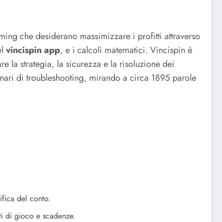
aming che desiderano massimizzare i profitti attraverso
el
vincispin app
, e i calcoli matematici. Vincispin è
 la strategia, la sicurezza e la risoluzione dei
enari di troubleshooting, mirando a circa 1895 parole
ifica del conto.
iti di gioco e scadenze.