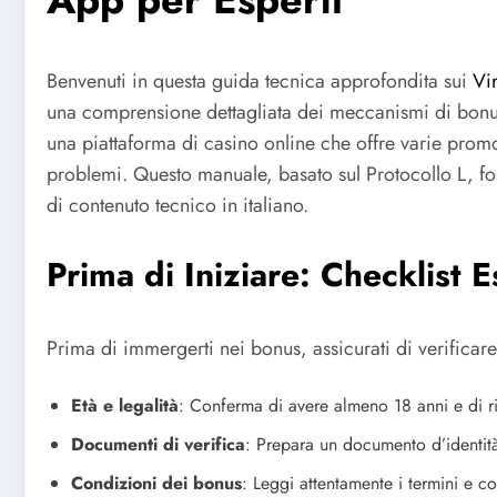
Benvenuti in questa guida tecnica approfondita sui
Vi
una comprensione dettagliata dei meccanismi di bonus,
una piattaforma di casino online che offre varie promoz
problemi. Questo manuale, basato sul Protocollo L, for
di contenuto tecnico in italiano.
Prima di Iniziare: Checklist 
Prima di immergerti nei bonus, assicurati di verificar
Età e legalità
: Conferma di avere almeno 18 anni e di ri
Documenti di verifica
: Prepara un documento d’identità
Condizioni dei bonus
: Leggi attentamente i termini e c