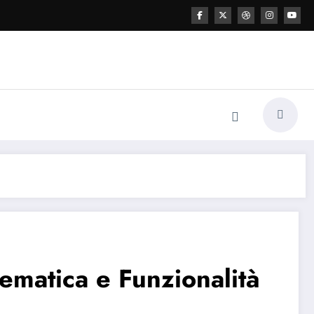
ematica e Funzionalità