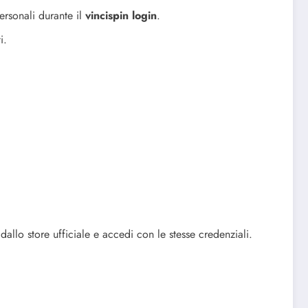
personali durante il
vincispin login
.
i.
 dallo store ufficiale e accedi con le stesse credenziali.