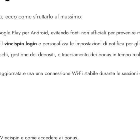
a; ecco come sfruttarlo al massimo:
ogle Play per Android, evitando fonti non ufficiali per prevenire 
 il
vincispin login
e personalizza le impostazioni di notifica per gl
ochi, gestione dei depositi, e tracciamento dei bonus in tempo reale
p aggiornata e usa una connessione Wi-Fi stabile durante le sessioni 
pp Vincispin e come accedere ai bonus.