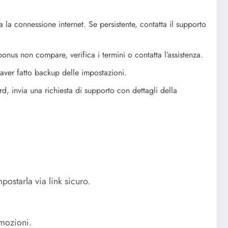
a la connessione internet. Se persistente, contatta il supporto
bonus non compare, verifica i termini o contatta l’assistenza.
o aver fatto backup delle impostazioni.
rd, invia una richiesta di supporto con dettagli della
postarla via link sicuro.
omozioni.