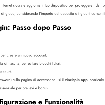
internet sicura e aggiorna il tuo dispositivo per proteggere i dati 
e di gioco, considerando l’importo del deposito e i giochi consentit
gin: Passo dopo Passo
ti” per creare un nuovo account.
a di nascita, per evitare blocchi futuri.
account.
assword) sulla pagina di accesso; se usi il
vincispin app
, scaricalo
essenziale per prelievi e bonus.
figurazione e Funzionalità