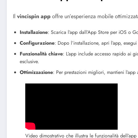
Il
vincispin app
offre un’esperienza mobile ottimizzat
Installazione
: Scarica l’app dall’App Store per iOS o Go
Configurazione
: Dopo l’installazione, apri l’app, esegui
Funzionalità chiave
: L’app include accesso rapido ai gi
esclusive.
Ottimizzazione
: Per prestazioni migliori, mantieni l’ap
Video dimostrativo che illustra le funzionalità dell’a