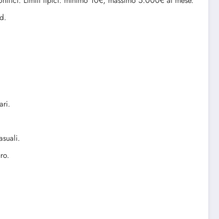
bonifici. Limiti tipici: minimo 10€, massimo 5.000€ al mese.
d.
ari.
asuali.
ro.