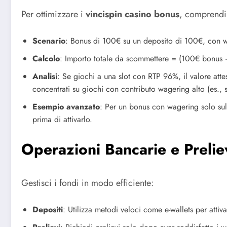
Per ottimizzare i
vincispin casino bonus
, comprendi 
Scenario
: Bonus di 100€ su un deposito di 100€, con 
Calcolo
: Importo totale da scommettere = (100€ bonus
Analisi
: Se giochi a una slot con RTP 96%, il valore att
concentrati su giochi con contributo wagering alto (es., 
Esempio avanzato
: Per un bonus con wagering solo sul
prima di attivarlo.
Operazioni Bancarie e Preliev
Gestisci i fondi in modo efficiente:
Depositi
: Utilizza metodi veloci come e-wallets per atti