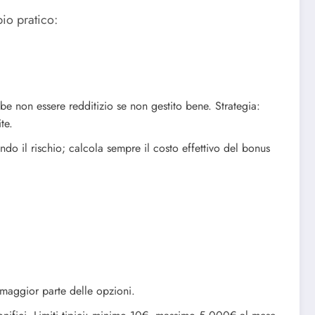
io pratico:
e non essere redditizio se non gestito bene. Strategia:
te.
o il rischio; calcola sempre il costo effettivo del bonus
 maggior parte delle opzioni.