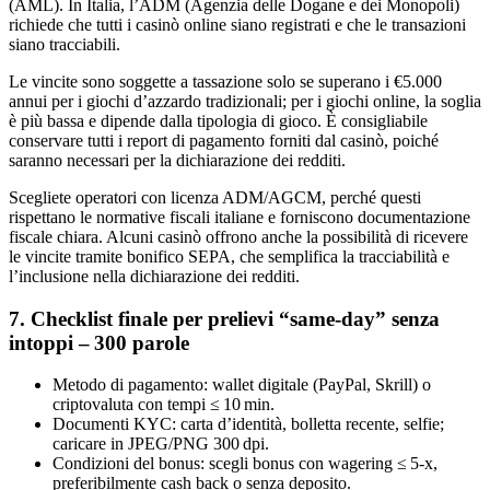
(AML). In Italia, l’ADM (Agenzia delle Dogane e dei Monopoli)
richiede che tutti i casinò online siano registrati e che le transazioni
siano tracciabili.
Le vincite sono soggette a tassazione solo se superano i €5.000
annui per i giochi d’azzardo tradizionali; per i giochi online, la soglia
è più bassa e dipende dalla tipologia di gioco. È consigliabile
conservare tutti i report di pagamento forniti dal casinò, poiché
saranno necessari per la dichiarazione dei redditi.
Scegliete operatori con licenza ADM/AGCM, perché questi
rispettano le normative fiscali italiane e forniscono documentazione
fiscale chiara. Alcuni casinò offrono anche la possibilità di ricevere
le vincite tramite bonifico SEPA, che semplifica la tracciabilità e
l’inclusione nella dichiarazione dei redditi.
7. Checklist finale per prelievi “same‑day” senza
intoppi – 300 parole
Metodo di pagamento: wallet digitale (PayPal, Skrill) o
criptovaluta con tempi ≤ 10 min.
Documenti KYC: carta d’identità, bolletta recente, selfie;
caricare in JPEG/PNG 300 dpi.
Condizioni del bonus: scegli bonus con wagering ≤ 5‑x,
preferibilmente cash back o senza deposito.