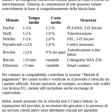
intercettazione. Tuttavia, le commissioni di rete possono variare
notevolmente in base al congestionamento della blockchain.
Tempo
Costo
Metodo
Sicurezza
medio
medio
PayPal
1‑2 h
1,5 %
PCI‑DSS, 3‑D Secure
Skrill
1‑2 h
1,9 %
Tokenizzazione
Neteller
1‑2 h
2,0 %
SSL, 3‑D Secure
Paysafecard
≤12 h
1,8 %
Codice monouso
Autenticazione a due
Revolut
≤12 h
0 % (in‑app)
fattori
Bitcoin
≤10 min
variabile
Crittografia SHA‑256
Ethereum
≤5 min
variabile
Smart contract
Per valutare la compatibilità, controllate la sezione “Metodi di
pagamento” del casinò scelto e verificate se il provider è elencato tra
i partner ufficiali. Alcuni operatori, ad esempio, accettano solo wallet
con licenza EU, mentre altri includono anche exchange di
criptovalute.
Infine, tenete presente che la velocità non è l’unico fattore: la
reputazione del provider, le recensioni dei giocatori e la presenza di
un servizio clienti attivo sono altrettanto cruciali per garantire