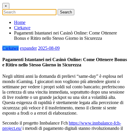
×
Home
Ciekawe
Pagamenti Istantanei nei Casinò Online: Come Ottenere
Bonus e Ritiro nello Stesso Giorno in Sicurezza
Ciekawe
expander
2025-08-09
Pagamenti Istantanei nei Casinò Online: Come Ottenere Bonus
e Ritiro nello Stesso Giorno in Sicurezza
Negli ultimi anni la domanda di prelievi “same‑day” è esplosa nel
mondo iGaming. I giocatori non vogliono più attendere giorni o
settimane per vedere i propri soldi sul conto bancario; preferiscono
la certezza di una vincita immediata, soprattutto dopo una sessione
di live roulette o un grande jackpot su una slot a volatilità alta.
Questa esigenza di rapidità è strettamente legata alla percezione di
sicurezza: più veloce è il trasferimento, meno il cliente si sente
esposto a frodi o a errori di elaborazione.
Secondo il progetto Innbalance Fch
https://www.innbalance-fch-
project.eu/
i metodi di pagamento digitali stanno rivoluzionando il