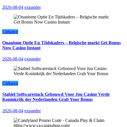
2026-08-04
expander
Ciekawe
Onanisme Optie En Tijdskaders – Belgische markt Get Bonus
Now Casino Instant
2026-08-04
expander
Ciekawe
Stabiel Softwarestack Gebouwd Voor Jou Casino Verde
Koninkrijk der Nederlanden Grab Your Bonus
2026-08-04
expander