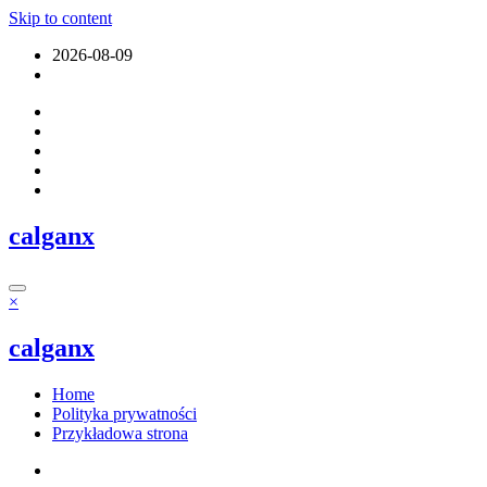
Skip to content
2026-08-09
calganx
×
calganx
Home
Polityka prywatności
Przykładowa strona