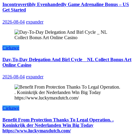
Incontrovertibly Evenhandedly Game Adrenaline Bonus – US
Get Started
2026-08-04
expander
Ciekawe
Day-To-Day Delegation And Birl Cycle _ NL Collect Bonus Art
Online Casino
2026-08-04
expander
Ciekawe
Benefit From Protection Thanks To Legal Operation. .
Koninkrijk der Nederlanden Win Big Today
https://www.luckymaxdutch.com/