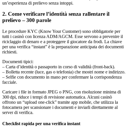
un’esperienza di prelievo senza intoppi.
2. Come verificare l’identità senza rallentare il
prelievo – 300 parole
Le procedure KYC (Know Your Customer) sono obbligatorie per
tutti i casinò con licenza ADM/AGCM. Esse servono a prevenire il
riciclaggio di denaro e a proteggere il giocatore da frodi. La chiave
per una verifica “instant” è la preparazione anticipata dei documenti
richiesti.
Documenti tipici:
– Carta d’identità o passaporto in corso di validità (front‑back).
– Bolletta recente (luce, gas o telefonia) che mostri nome e indirizzo.
– Selfie con documento in mano per confermare la corrispondenza
facciale.
Caricare i file in formato JPEG o PNG, con risoluzione minima di
300 dpi, riduce i tempi di revisione automatica. Alcuni casinò
offrono un “upload one‑click” tramite app mobile, che utilizza la
fotocamera per scansionare i documenti e inviarli direttamente al
server di verifica.
Checklist rapida per una verifica instant