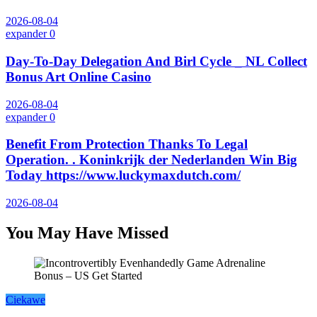
2026-08-04
expander
0
Day-To-Day Delegation And Birl Cycle _ NL Collect
Bonus Art Online Casino
2026-08-04
expander
0
Benefit From Protection Thanks To Legal
Operation. . Koninkrijk der Nederlanden Win Big
Today https://www.luckymaxdutch.com/
2026-08-04
You May Have Missed
Ciekawe