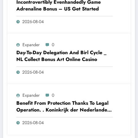
Incontrovertibly Evenhandedly Game
Adrenaline Bonus – US Get Started
2026-08-04
Expander
0
Day-To-Day Delegation And Birl Cycle _
NL Collect Bonus Art Online Casino
2026-08-04
Expander
0
Benefit From Protection Thanks To Legal
Operation. . Koninkrijk der Nederlanden
Win Big Today
2026-08-04
https://www.luckymaxdutch.com/