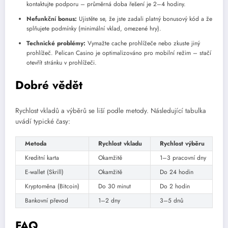
kontaktujte podporu – průměrná doba řešení je 2–4 hodiny.
Nefunkční bonus:
Ujistěte se, že jste zadali platný bonusový kód a že
splňujete podmínky (minimální vklad, omezené hry).
Technické problémy:
Vymažte cache prohlížeče nebo zkuste jiný
prohlížeč. Pelican Casino je optimalizováno pro mobilní režim – stačí
otevřít stránku v prohlížeči.
Dobré vědět
Rychlost vkladů a výběrů se liší podle metody. Následující tabulka
uvádí typické časy:
Metoda
Rychlost vkladu
Rychlost výběru
Kreditní karta
Okamžitě
1–3 pracovní dny
E-wallet (Skrill)
Okamžitě
Do 24 hodin
Kryptoměna (Bitcoin)
Do 30 minut
Do 2 hodin
Bankovní převod
1–2 dny
3–5 dnů
FAQ